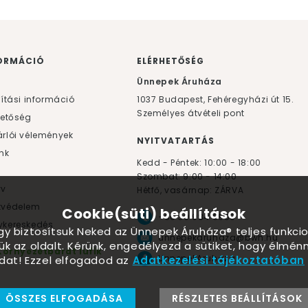
ORMÁCIÓ
ELÉRHETŐSÉG
F
Ünnepek Áruháza
lítási információ
1037
Budapest,
Fehéregyházi út 15.
Személyes átvételi pont
hetőség
rlói vélemények
NYITVATARTÁS
nk
Kedd - Péntek: 10:00 - 18:00
Szombat: 9:00 - 14:00
yv
Hétfő, vasárnap: ZÁRVA
tvédelem
Cookie(süti) beállítások
+36 30 984 6955
kereskedés
ogy biztosítsuk Neked az Ünnepek Áruháza® teljes funkcio
unnepekaruhaza@bwh.hu
ük az oldalt. Kérünk, engedélyezd a sütiket, hogy élmé
Környezetbarát lufik
UnnepekAruhaza
dat! Ezzel elfogadod az
Adatkezelési tájékoztatóban
ÖSSZES ELFOGADÁSA
RÉSZLETES BEÁLLÍTÁSOK