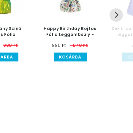
ány Színű
Happy Birthday Bojtos
Kék Irizá
s Fólia
Fólia Léggömbsúly -
Léggöm
súly - 170
170 gramm
990 Ft
990 Ft
1 040 Ft
ramm
SÁRBA
KOSÁRBA
K