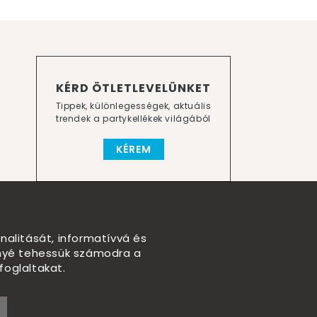
KÉRD ÖTLETLEVELÜNKET
Tippek, különlegességek, aktuális
trendek a partykellékek világából
KÉREM
nalitását, informatívvá és
nnyé tehessük számodra a
foglaltakat.