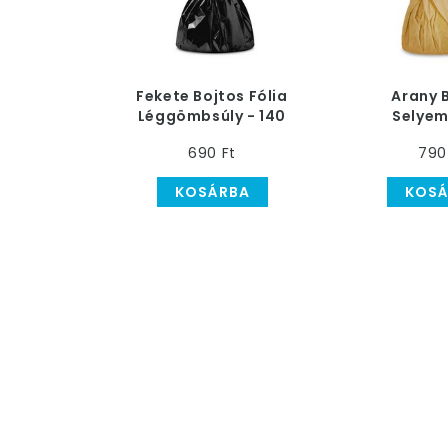
Fekete Bojtos Fólia
Arany 
Léggömbsúly - 140
Selyem
gramm
Léggömbsú
690 Ft
790
gra
KOSÁRBA
KOSÁ