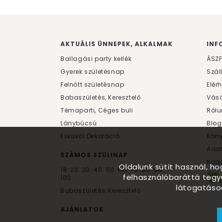
AKTUÁLIS ÜNNEPEK, ALKALMAK
INF
Ballagási party kellék
ÁSZ
Gyerek születésnap
Szál
Felnőtt születésnap
Elér
Babaszületés, Keresztelő
Vásá
Témaparti, Céges buli
Rólu
Lánybúcsú
Blog
Esküvői Dekoráció
Kön
Ada
SZÁMOS SZÜLINAP
Nagy
Oldalunk sütit használ, h
18.
20.
30.
40.
50.
60.
70.
80.
90.
felhasználóbaráttá tegy
100.
látogatáso
Babaszületés, Keresztelő
AJÁNLATOK