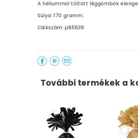
A héliummal töltött léggömbök elenge
Súlya: 170 gramm.
Cikkszám: p85639
További termékek a k