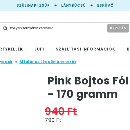
SZÜLINAPI ZSÚR
LÁNYBÚCSÚ
ESKÜVŐ
KERESÉS
RTYKELLÉK
LUFI
SZÁLLÍTÁSI INFORMÁCIÓK
B
nyagok
Általános Léggömbnehezék
Pink Bojtos F
- 170 gramm
940 Ft
790 Ft