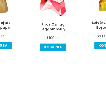
Bojtos
Szivárv
Piros Csillag
papír
Bojto
Léggömbsúly
ly - 140
Léggömb
 Ft
660 Ft
mm
g
1 100 Ft
RBA
KO
KOSÁRBA