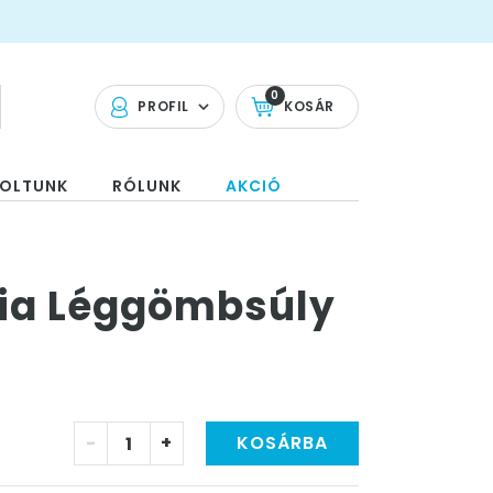
0
PROFIL
KOSÁR
OLTUNK
RÓLUNK
AKCIÓ
ólia Léggömbsúly
-
+
KOSÁRBA