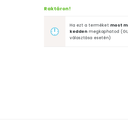
Raktáron!
Ha ezt a terméket
most m
kedden
megkaphatod (GLS
választása esetén)