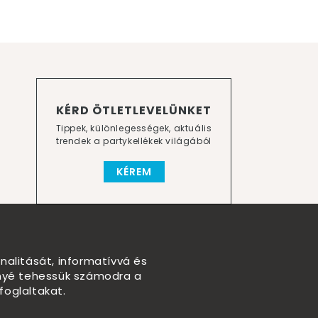
KÉRD ÖTLETLEVELÜNKET
Tippek, különlegességek, aktuális
trendek a partykellékek világából
KÉREM
nalitását, informatívvá és
nnyé tehessük számodra a
foglaltakat.