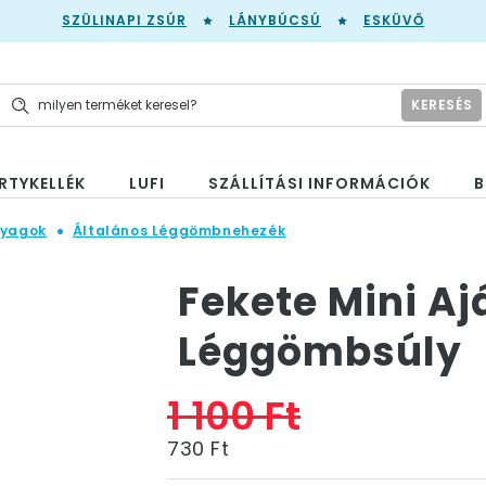
SZÜLINAPI ZSÚR
LÁNYBÚCSÚ
ESKÜVŐ
KERESÉS
RTYKELLÉK
LUFI
SZÁLLÍTÁSI INFORMÁCIÓK
B
nyagok
Általános Léggömbnehezék
Fekete Mini A
Léggömbsúly
1 100 Ft
730 Ft