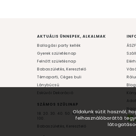
AKTUÁLIS ÜNNEPEK, ALKALMAK
INF
Ballagási party kellék
ÁSZ
Gyerek születésnap
Szál
Felnőtt születésnap
Elér
Babaszületés, Keresztelő
Vásá
Témaparti, Céges buli
Rólu
Lánybúcsú
Blog
Esküvői Dekoráció
Kön
Ada
SZÁMOS SZÜLINAP
Nagy
Oldalunk sütit használ, h
18.
20.
30.
40.
50.
60.
70.
80.
90.
felhasználóbaráttá tegy
100.
látogatáso
Babaszületés, Keresztelő