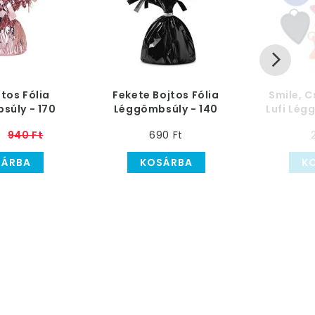
jtos Fólia
Fekete Bojtos Fólia
Smile, Cs
súly - 170
Léggömbsúly - 140
Lufi Lé
ramm
gramm
15
940 Ft
690 Ft
SÁRBA
KOSÁRBA
K