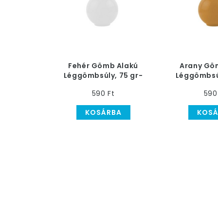
Fehér Gömb Alakú
Arany Gö
Léggömbsúly, 75 gr-
Léggömbsúl
os
o
590 Ft
590
KOSÁRBA
KOSÁ