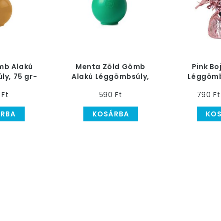
mb Alakú
Menta Zöld Gömb
Pink Bo
y, 75 gr-
Alakú Léggömbsúly,
Léggömb
s
75 gr-os
g
 Ft
590 Ft
790 Ft
RBA
KOSÁRBA
KO