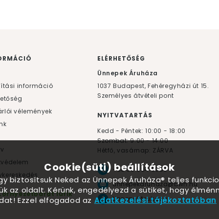
ORMÁCIÓ
ELÉRHETŐSÉG
F
Ünnepek Áruháza
lítási információ
1037
Budapest,
Fehéregyházi út 15.
Személyes átvételi pont
hetőség
rlói vélemények
NYITVATARTÁS
nk
Kedd - Péntek: 10:00 - 18:00
Szombat: 9:00 - 14:00
yv
Hétfő, vasárnap: ZÁRVA
tvédelem
Cookie(süti) beállítások
+36 30 984 6955
kereskedés
ogy biztosítsuk Neked az Ünnepek Áruháza® teljes funkcio
unnepekaruhaza@bwh.hu
ük az oldalt. Kérünk, engedélyezd a sütiket, hogy élmé
Környezetbarát lufik
UnnepekAruhaza
dat! Ezzel elfogadod az
Adatkezelési tájékoztatóban