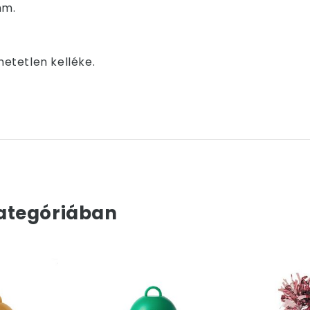
mm.
etetlen kelléke.
ategóriában