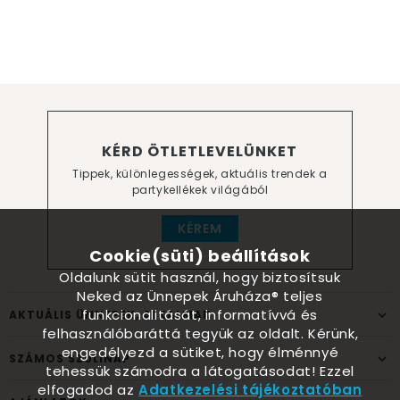
KÉRD ÖTLETLEVELÜNKET
Tippek, különlegességek, aktuális trendek a
partykellékek világából
KÉREM
Cookie(süti) beállítások
Oldalunk sütit használ, hogy biztosítsuk
Neked az Ünnepek Áruháza® teljes
funkcionalitását, informatívvá és
AKTUÁLIS ÜNNEPEK, ALKALMAK
felhasználóbaráttá tegyük az oldalt. Kérünk,
engedélyezd a sütiket, hogy élménnyé
SZÁMOS SZÜLINAP
tehessük számodra a látogatásodat! Ezzel
elfogadod az
Adatkezelési tájékoztatóban