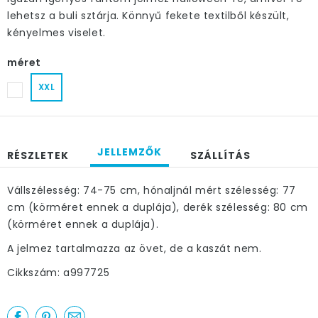
lehetsz a buli sztárja. Könnyű fekete textilből készült,
kényelmes viselet.
méret
XXL
JELLEMZŐK
RÉSZLETEK
SZÁLLÍTÁS
Vállszélesség: 74-75 cm, hónaljnál mért szélesség: 77
cm (körméret ennek a duplája), derék szélesség: 80 cm
(körméret ennek a duplája).
A jelmez tartalmazza az övet, de a kaszát nem.
Cikkszám: a997725