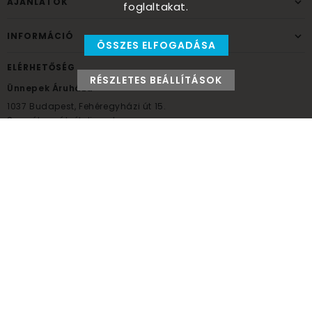
AJÁNLATOK
foglaltakat.
INFORMÁCIÓ
ÖSSZES ELFOGADÁSA
ELÉRHETŐSÉG
RÉSZLETES BEÁLLÍTÁSOK
Ünnepek Áruháza
1037
Budapest,
Fehéregyházi út 15.
Személyes átvételi pont
NYITVATARTÁS
Kedd - Péntek: 10:00 - 18:00
Szombat: 9:00 - 14:00
Hétfő, vasárnap: ZÁRVA
+36 30 984 6955
unnepekaruhaza@bwh.hu
UnnepekAruhaza