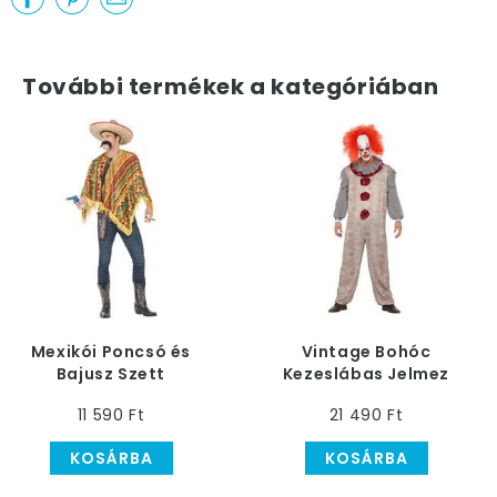
További termékek a kategóriában
Mexikói Poncsó és
Vintage Bohóc
Bajusz Szett
Kezeslábas Jelmez
Férfiaknak
11 590 Ft
21 490 Ft
Nyakfodorral
KOSÁRBA
KOSÁRBA