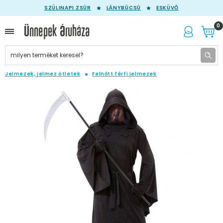
SZÜLINAPI ZSÚR
LÁNYBÚCSÚ
ESKÜVŐ
0
Jelmezek, jelmez ötletek
Felnőtt férfi jelmezek