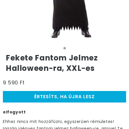
Fekete Fantom Jelmez
Halloween-ra, XXL-es
9 590 Ft
ÉRTESÍTS, HA ÚJRA LESZ
elfogyott
Ehhez nincs mit hozzáfűzni, egyszerűen rémületes!
Igazán igényes fantom jelmez halloween-re, amivel Te