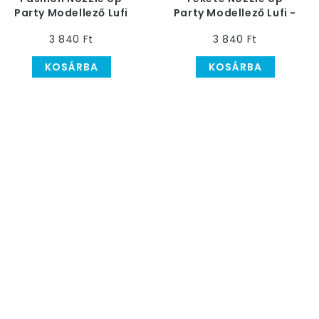
Party Modellező Lufi
Party Modellező Lufi -
Vegyes Színekben -
Vékony, 80 db
3 840 Ft
3 840 Ft
Vékony, 80 db
KOSÁRBA
KOSÁRBA