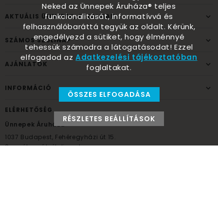
Neked az Ünnepek Áruháza® teljes
funkcionalitását, informatívvá és
AKTUÁLIS ÜNNEPEK, ALKALMAK
felhasználóbaráttá tegyük az oldalt. Kérünk,
engedélyezd a sütiket, hogy élménnyé
SZÁMOS SZÜLINAP
tehessük számodra a látogatásodat! Ezzel
elfogadod az
Adatkezelési tájékoztatóban
AJÁNLATOK
foglaltakat.
INFORMÁCIÓ
ÖSSZES ELFOGADÁSA
ELÉRHETŐSÉG
RÉSZLETES BEÁLLÍTÁSOK
Ünnepek Áruháza
1037
Budapest,
Fehéregyházi út 15.
Személyes átvételi pont
NYITVATARTÁS
Kedd - Péntek: 10:00 - 18:00
Szombat: 9:00 - 14:00
Hétfő, vasárnap: ZÁRVA