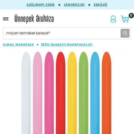
SZÜLINAPI ZSÚR
LÁNYBÚCSÚ
ESKÜVŐ
0
Kukac, Modellező
160Q Spagetti Modellező Lufi