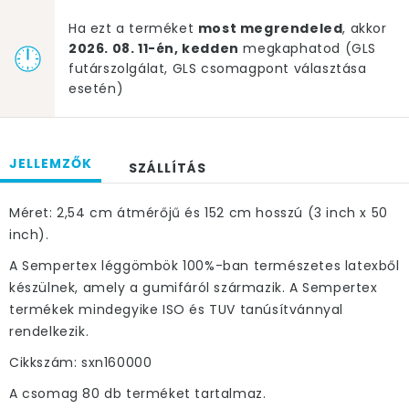
Ha ezt a terméket
most megrendeled
, akkor
2026. 08. 11-én, kedden
megkaphatod (GLS
futárszolgálat, GLS csomagpont választása
esetén)
JELLEMZŐK
SZÁLLÍTÁS
Méret: 2,54 cm átmérőjű és 152 cm hosszú (3 inch x 50
inch).
A Sempertex léggömbök 100%-ban természetes latexből
készülnek, amely a gumifáról származik. A Sempertex
termékek mindegyike ISO és TUV tanúsítvánnyal
rendelkezik.
Cikkszám: sxn160000
A csomag 80 db terméket tartalmaz.