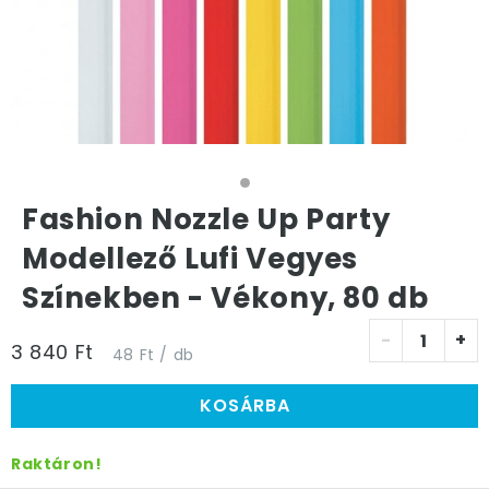
Fashion Nozzle Up Party
Modellező Lufi Vegyes
Színekben - Vékony, 80 db
-
+
3 840 Ft
48 Ft / db
KOSÁRBA
Raktáron!