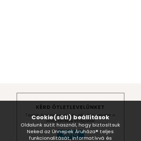
KÉRD ÖTLETLEVELÜNKET
Tippek, különlegességek, aktuális trendek a
Cookie(süti) beállítások
partykellékek világából
Oldalunk sütit használ, hogy biztosítsuk
Neked az Ünnepek Áruháza® teljes
KÉREM
funkcionalitását, informatívvá és