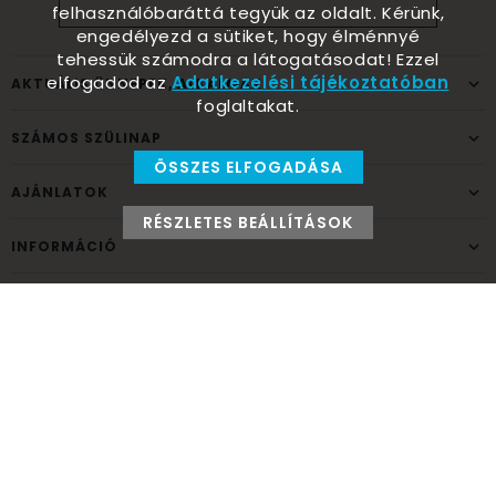
felhasználóbaráttá tegyük az oldalt. Kérünk,
engedélyezd a sütiket, hogy élménnyé
tehessük számodra a látogatásodat! Ezzel
elfogadod az
Adatkezelési tájékoztatóban
AKTUÁLIS ÜNNEPEK, ALKALMAK
foglaltakat.
SZÁMOS SZÜLINAP
ÖSSZES ELFOGADÁSA
AJÁNLATOK
RÉSZLETES BEÁLLÍTÁSOK
INFORMÁCIÓ
ELÉRHETŐSÉG
Ünnepek Áruháza
1037
Budapest,
Fehéregyházi út 15.
Személyes átvételi pont
NYITVATARTÁS
Kedd - Péntek: 10:00 - 18:00
Szombat: 9:00 - 14:00