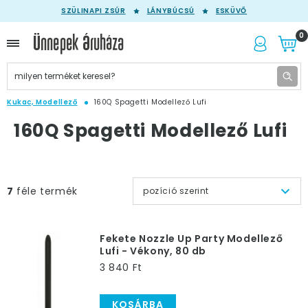
SZÜLINAPI ZSÚR
LÁNYBÚCSÚ
ESKÜVŐ
0
Kukac, Modellező
160Q Spagetti Modellező Lufi
160Q Spagetti Modellező Lufi
7
féle termék
pozíció szerint
Fekete Nozzle Up Party Modellező
Lufi - Vékony, 80 db
3 840 Ft
KOSÁRBA