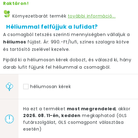
Raktáron!
Környezetbarát termék
további információ...
Héliummal felfújjuk a lufidat?
A csomagból tetszés szerinti mennyiségben vállaljuk a
héliumos
fújást. Ár: 990.-Ft/lufi, színes szalagra kötve
és tartósító zselével kezelve.
Pipáld ki a héliumosan kérek dobozt, és válaszd ki, hány
darab lufit fújjunk fel héliummal a csomagból.
héliumosan kérek
Ha ezt a terméket
most megrendeled
, akkor
2026. 08. 11-én, kedden
megkaphatod (GLS
futárszolgálat, GLS csomagpont választása
esetén)