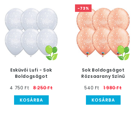
-73%
Esküvői Lufi - Sok
Sok Boldogságot
Boldogságot
Rózsaarany Színű
Felirattal, Átlátszó, 28
Gumi Lufi, 6 db, 28 cm
4 750 Ft
8 250 Ft
540 Ft
1 980 Ft
cm, 25 db
KOSÁRBA
KOSÁRBA