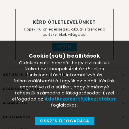
KÉRD ÖTLETLEVELÜNKET
Tippek, különlegességek, aktuális trendek a
partykellékek világából
KÉREM
Cookie(süti) beállítások
Oldalunk sütit használ, hogy biztosítsuk
Neked az Ünnepek Áruháza® teljes
funkcionalitását, informatívvá és
AKTUÁLIS ÜNNEPEK, ALKALMAK
felhasználóbaráttá tegyük az oldalt. Kérünk,
engedélyezd a sütiket, hogy élménnyé
SZÁMOS SZÜLINAP
tehessük számodra a látogatásodat! Ezzel
elfogadod az
Adatkezelési tájékoztatóban
AJÁNLATOK
foglaltakat.
INFORMÁCIÓ
ÖSSZES ELFOGADÁSA