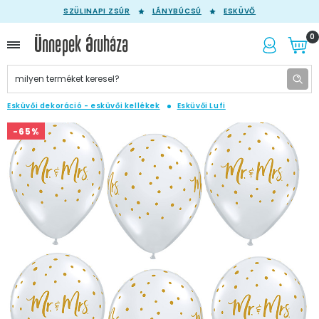
SZÜLINAPI ZSÚR
LÁNYBÚCSÚ
ESKÜVŐ
0
Esküvői dekoráció - esküvői kellékek
Esküvői Lufi
-65%