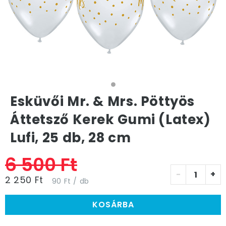
Esküvői Mr. & Mrs. Pöttyös
Áttetsző Kerek Gumi (Latex)
Lufi, 25 db, 28 cm
6 500 Ft
-
+
2 250 Ft
90 Ft / db
KOSÁRBA