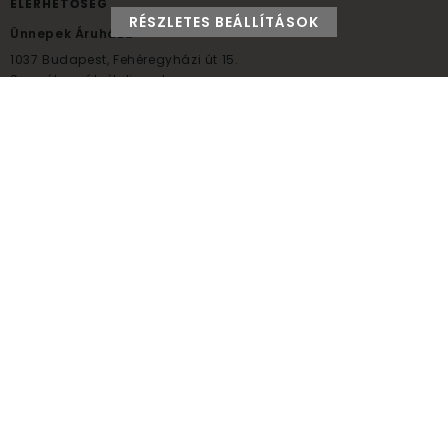
ELÉRHETŐSÉG
RÉSZLETES BEÁLLÍTÁSOK
Ünnepek Áruháza
1037
Budapest,
Fehéregyházi út 15.
Személyes átvételi pont
NYITVATARTÁS
Kedd - Péntek: 10:00 - 18:00
Szombat: 9:00 - 14:00
Hétfő, vasárnap: ZÁRVA
+36 30 984 6955
unnepekaruhaza@bwh.hu
UnnepekAruhaza
Ünnepek Áruháza © a partikellék specialista