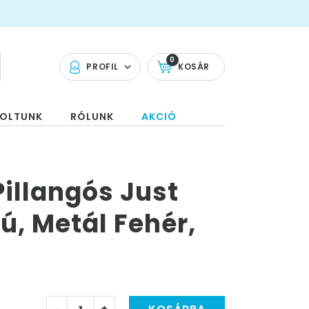
0
PROFIL
KOSÁR
OLTUNK
RÓLUNK
AKCIÓ
Pillangós Just
ú, Metál Fehér,