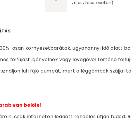
választása esetén)
ÍTÁS
00%-osan környezetbarátak, ugyanannyi idő alatt bom
os felfújást igényelnek vagy levegővel történő felfú
sználjon lufi fújó pumpát, mert a léggömbök szájjal t
arab van belőle!
olni csak interneten leadott rendelés útján tudod. 