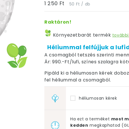
1 250 Ft
50 Ft / db
Raktáron!
Környezetbarát termék
további
Héliummal felfújjuk a lufi
A csomagból tetszés szerinti menn
Ár: 990.-Ft/lufi, színes szalagra kö
Pipáld ki a héliumosan kérek dobozt,
fel héliummal a csomagból.
héliumosan kérek
Ha ezt a terméket
most m
kedden
megkaphatod (GLS