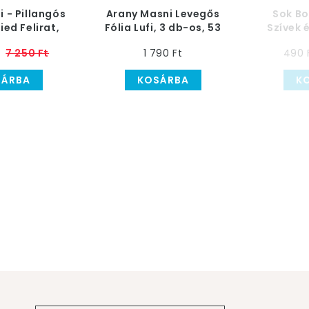
i - Pillangós
Arany Masni Levegős
Sok B
ied Felirat,
Fólia Lufi, 3 db-os, 53
Szívek
l Fehér
cm
Ezüs
7 250 Ft
1 790 Ft
490 
Lég
SÁRBA
KOSÁRBA
K