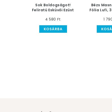
Sok Boldogságot!
Bézs Masn
Feliratú Esküvői Ezüst
Fólia Lufi, 
Héliumos Fólia Lufi
c
4 580 Ft
1 79
KOSÁRBA
KOSÁ