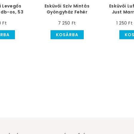
i Levegős
Esküvői Szív Mintás
Esküvői Luf
3 db-os, 53
Gyöngyház Fehér
Just Marr
m
Gumi Lufi, 25 db, 28
Metá
0 Ft
7 250 Ft
1 250 Ft
cm
RBA
KOSÁRBA
KO