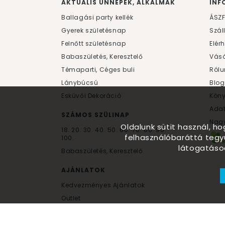
AKTUÁLIS ÜNNEPEK, ALKALMAK
INF
Ballagási party kellék
ÁSZ
Gyerek születésnap
Szál
Felnőtt születésnap
Elér
Babaszületés, Keresztelő
Vásá
Témaparti, Céges buli
Rólu
Lánybúcsú
Blog
Esküvői Dekoráció
Kön
Ada
SZÁMOS SZÜLINAP
Nagy
Oldalunk sütit használ, h
18.
20.
30.
40.
50.
60.
70.
80.
90.
felhasználóbaráttá tegy
100.
látogatáso
Babaszületés, Keresztelő
AJÁNLATOK
Kedvezményes Ajánlatok
Outlet
Újdonságok