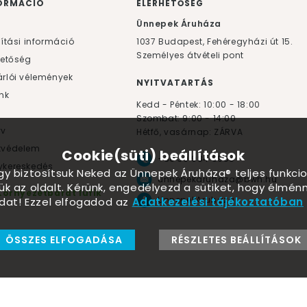
ORMÁCIÓ
ELÉRHETŐSÉG
F
Ünnepek Áruháza
lítási információ
1037
Budapest,
Fehéregyházi út 15.
Személyes átvételi pont
hetőség
rlói vélemények
NYITVATARTÁS
nk
Kedd - Péntek: 10:00 - 18:00
Szombat: 9:00 - 14:00
yv
Hétfő, vasárnap: ZÁRVA
tvédelem
Cookie(süti) beállítások
+36 30 984 6955
kereskedés
ogy biztosítsuk Neked az Ünnepek Áruháza® teljes funkcio
unnepekaruhaza@bwh.hu
ük az oldalt. Kérünk, engedélyezd a sütiket, hogy élmé
Környezetbarát lufik
UnnepekAruhaza
dat! Ezzel elfogadod az
Adatkezelési tájékoztatóban
ÖSSZES ELFOGADÁSA
RÉSZLETES BEÁLLÍTÁSOK