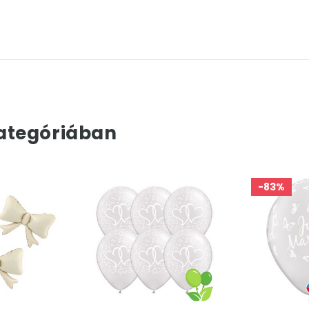
ategóriában
-83%