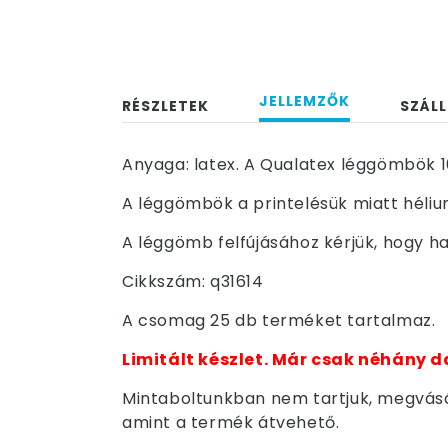
JELLEMZŐK
RÉSZLETEK
SZÁLL
Anyaga: latex. A Qualatex léggömbök 1
A léggömbök a printelésük miatt hélium
A léggömb felfújásához kérjük, hogy ha
Cikkszám: q31614
A csomag 25 db terméket tartalmaz.
Limitált készlet. Már csak néhány d
Mintaboltunkban nem tartjuk, megvásár
amint a termék átvehető.