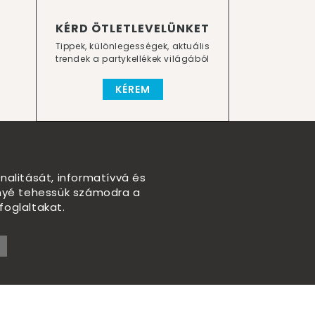
KÉRD ÖTLETLEVELÜNKET
Tippek, különlegességek, aktuális
trendek a partykellékek világából
KÉREM
nalitását, informatívvá és
nnyé tehessük számodra a
foglaltakat.