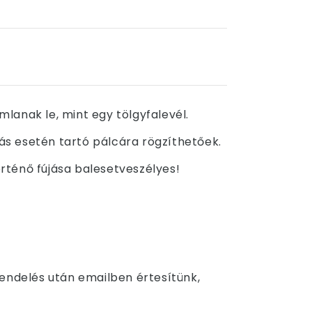
lanak le, mint egy tölgyfalevél.
jás esetén tartó pálcára rögzíthetőek.
örténő fújása balesetveszélyes!
Rendelés után emailben értesítünk,