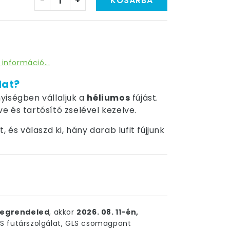
-
+
KOSÁRBA
 információ...
dat?
yiségben vállaljuk a
héliumos
fújást.
tve és tartósító zselével kezelve.
 és válaszd ki, hány darab lufit fújjunk
egrendeled
, akkor
2026. 08. 11-én,
 futárszolgálat, GLS csomagpont