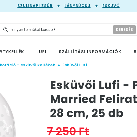
SZÜLINAPI ZSÚR
LÁNYBÚCSÚ
ESKÜVŐ
KERESÉS
RTYKELLÉK
LUFI
SZÁLLÍTÁSI INFORMÁCIÓK
B
koráció - esküvői kellékek
Esküvői Lufi
Esküvői Lufi - 
Married Felirat
28 cm, 25 db
7 250 Ft