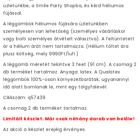
üzletünkbe, a Smile Party Shopba, és kérd héliumos
fújással.
A léggömbök héliumos fújására üzletünkben
személyesen van lehetőség (személyes vásárláskor
vagy bolti személyes átvételt választva). A feltüntetett
ár a hélium árát nem tartalmazza. (Hélium töltet ára
plusz költség, mely 9990Ft/lufi.)
A léggömb méretét tekintve 3 feet (91 cm). A csomag 2
db terméket tartalmaz. Anyaga: latex. A Qualatex
léggömbök 100%-osan környezetbarátak, ugyanannyi
idő alatt bomlanak le, mint egy tölgyfalevél.
Cikkszám: q57439
A csomag 2 db terméket tartalmaz.
Limitált készlet. Már csak néhány darab van belőle!
Az akció a készlet erejéig érvényes.