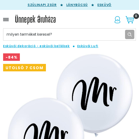
SZÜLINAPI ZSÚR
LÁNYBÚCSÚ
ESKÜVŐ
0
Esküvői dekoráció - esküvői kellékek
Esküvői Lufi
-84%
UTOLSÓ 7 CSOM