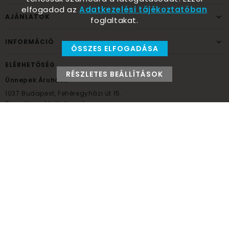
elfogadod az
Adatkezelési tájékoztatóban
AJÁNLATOK
foglaltakat.
INFORMÁCIÓ
ÖSSZES ELFOGADÁSA
ELÉRHETŐSÉG
RÉSZLETES BEÁLLÍTÁSOK
Ünnepek Áruháza
1037
Budapest,
Fehéregyházi út 15.
Személyes átvételi pont
NYITVATARTÁS
Kedd - Péntek: 10:00 - 18:00
Szombat: 9:00 - 14:00
Hétfő, vasárnap: ZÁRVA
+36 30 984 6955
unnepekaruhaza@bwh.hu
UnnepekAruhaza