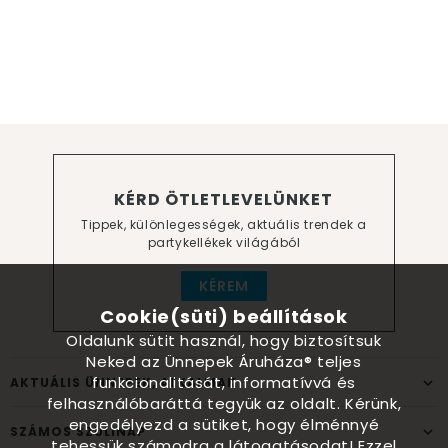
KÉRD ÖTLETLEVELÜNKET
Tippek, különlegességek, aktuális trendek a
partykellékek világából
KÉREM
Cookie(süti) beállítások
Oldalunk sütit használ, hogy biztosítsuk
Neked az Ünnepek Áruháza® teljes
funkcionalitását, informatívvá és
AKTUÁLIS ÜNNEPEK, ALKALMAK
felhasználóbaráttá tegyük az oldalt. Kérünk,
engedélyezd a sütiket, hogy élménnyé
SZÁMOS SZÜLINAP
tehessük számodra a látogatásodat! Ezzel