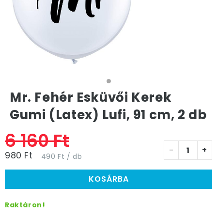
Mr. Fehér Esküvői Kerek
Gumi (Latex) Lufi, 91 cm, 2 db
6 160 Ft
-
+
980 Ft
490 Ft / db
KOSÁRBA
Raktáron!