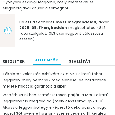
Gyönyörű esküvői léggömb, mely méretével és
eleganciájával kitűnik a tömegből.
Ha ezt a terméket
most megrendeled
, akkor
2026. 08. 11-én, kedden
megkaphatod (GLS
futárszolgálat, GLS csomagpont választása
esetén)
JELLEMZŐK
RÉSZLETEK
SZÁLLÍTÁS
Tökéletes választás esküvőre ez a Mr. Feliratú fehér
léggömb, mely nemcsak megjelenése, de hatalamas
mérete miatt is garantált a siker.
Webárhuzunkban természetesen párját, a Mrs. Feliratú
léggömböt is megtalálod (mely cikkszáma: q57438).
Alkoss a léggömből egy elképesztő dekorációt a nagy
napra! Sőt gyere elhoznánk személyesen a III. kerületi