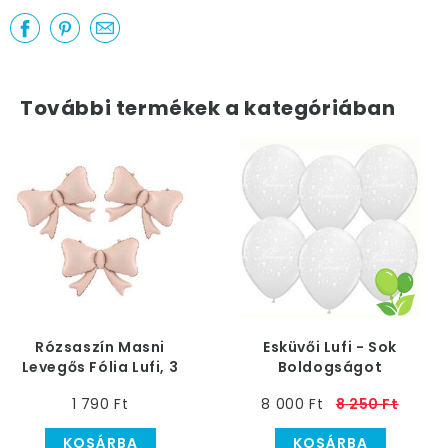
További termékek a kategóriában
Rózsaszín Masni
Esküvői Lufi - Sok
Levegős Fólia Lufi, 3
Boldogságot
db-os, 53 cm
Felirattal, Gyöngyház
1 790 Ft
8 000 Ft
8 250 Ft
Fehér
KOSÁRBA
KOSÁRBA