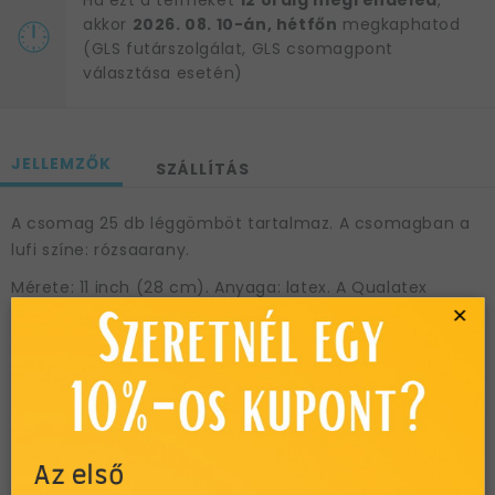
Ha ezt a terméket
12 óráig megrendeled
,
akkor
2026. 08. 10-án, hétfőn
megkaphatod
(GLS futárszolgálat, GLS csomagpont
választása esetén)
JELLEMZŐK
SZÁLLÍTÁS
A csomag 25 db léggömböt tartalmaz. A csomagban a
lufi színe: rózsaarany.
Mérete: 11 inch (28 cm). Anyaga: latex. A Qualatex
×
léggömbök 100%-osan környezetbarátak, ugyanannyi
idő alatt bomlanak le, mint egy tölgyfalevél.
A léggömbök a printelésük miatt héliumos felfújást
igényelnek vagy levegővel történő felfújás esetén tartó
pálcára rögzíthetőek.
A léggömb felfújásához kérjük, hogy használjon lufi fújó
Az első