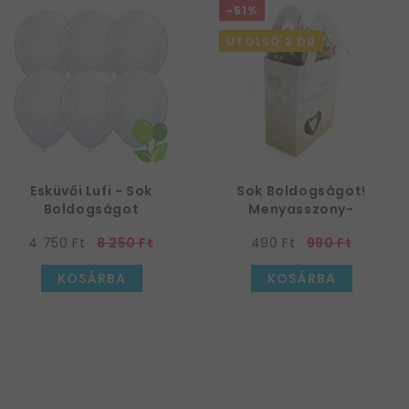
-51%
UTOLSÓ 2 DB
Esküvői Lufi - Sok
Sok Boldogságot!
Boldogságot
Menyasszony-
Felirattal, Átlátszó, 28
Vőlegény Arany
4 750 Ft
8 250 Ft
490 Ft
990 Ft
cm, 25 db
Esküvői Léggömbsúly
KOSÁRBA
KOSÁRBA