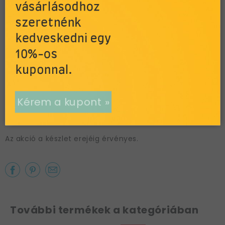
pumpát, mert a léggömbök szájjal történő fújása
vásárlásodhoz
balesetveszélyes!
szeretnénk
25 db léggömb/csomag.
kedveskedni egy
Cikkszám: q26156
10%-os
A csomag 25 db terméket tartalmaz.
kuponnal.
Limitált készlet. Már csak néhány darab van belőle!
Mintaboltunkban nem tartjuk, megvásárolni csak
Kérem a kupont »
interneten leadott rendelés útján tudod. Rendelés után
emailben értesítünk, amint a termék átvehető.
Az akció a készlet erejéig érvényes.
További termékek a kategóriában