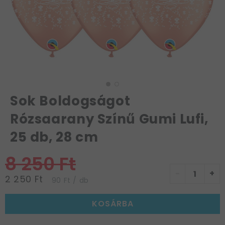
Sok Boldogságot
Rózsaarany Színű Gumi Lufi,
25 db, 28 cm
8 250 Ft
-
+
2 250 Ft
90 Ft / db
KOSÁRBA