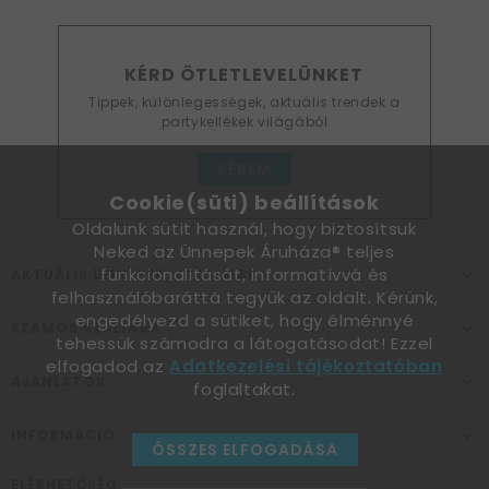
KÉRD ÖTLETLEVELÜNKET
Tippek, különlegességek, aktuális trendek a
partykellékek világából
KÉREM
Cookie(süti) beállítások
Oldalunk sütit használ, hogy biztosítsuk
Neked az Ünnepek Áruháza® teljes
funkcionalitását, informatívvá és
AKTUÁLIS ÜNNEPEK, ALKALMAK
felhasználóbaráttá tegyük az oldalt. Kérünk,
engedélyezd a sütiket, hogy élménnyé
SZÁMOS SZÜLINAP
tehessük számodra a látogatásodat! Ezzel
elfogadod az
Adatkezelési tájékoztatóban
AJÁNLATOK
foglaltakat.
INFORMÁCIÓ
ÖSSZES ELFOGADÁSA
ELÉRHETŐSÉG