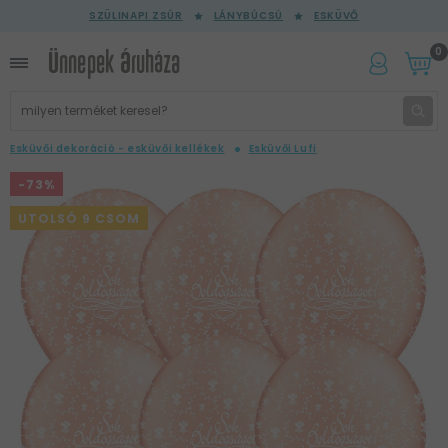
SZÜLINAPI ZSÚR
LÁNYBÚCSÚ
ESKÜVŐ
0
Esküvői dekoráció - esküvői kellékek
Esküvői Lufi
-73%
UTOLSÓ 9 CSOM