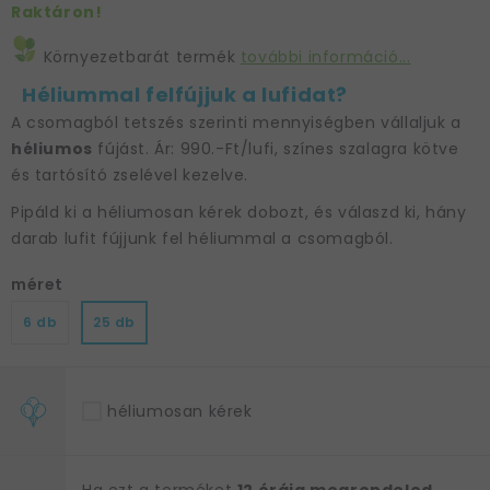
Raktáron!
Környezetbarát termék
további információ...
Héliummal felfújjuk a lufidat?
A csomagból tetszés szerinti mennyiségben vállaljuk a
héliumos
fújást. Ár: 990.-Ft/lufi, színes szalagra kötve
és tartósító zselével kezelve.
Pipáld ki a héliumosan kérek dobozt, és válaszd ki, hány
darab lufit fújjunk fel héliummal a csomagból.
méret
6 db
25 db
héliumosan kérek