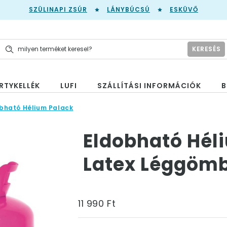
SZÜLINAPI ZSÚR
LÁNYBÚCSÚ
ESKÜVŐ
KERESÉS
RTYKELLÉK
LUFI
SZÁLLÍTÁSI INFORMÁCIÓK
B
bható Hélium Palack
Eldobható Hél
Latex Léggömb
11 990 Ft