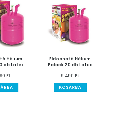
tó Hélium
Eldobható Hélium
0 db Latex
Palack 20 db Latex
elfújásához
Léggömb Felfújásához
990 Ft
9 490 Ft
SÁRBA
KOSÁRBA