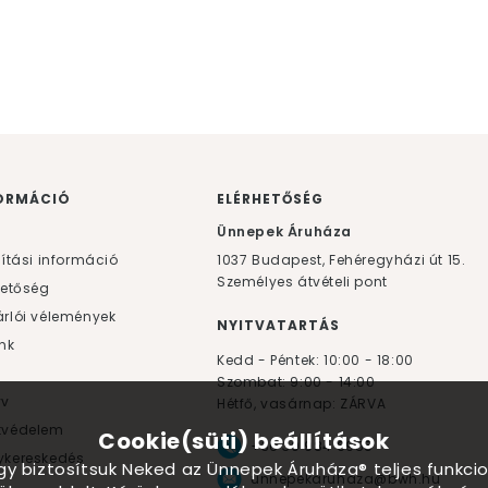
ORMÁCIÓ
ELÉRHETŐSÉG
F
Ünnepek Áruháza
lítási információ
1037
Budapest,
Fehéregyházi út 15.
Személyes átvételi pont
hetőség
rlói vélemények
NYITVATARTÁS
nk
Kedd - Péntek: 10:00 - 18:00
Szombat: 9:00 - 14:00
yv
Hétfő, vasárnap: ZÁRVA
tvédelem
Cookie(süti) beállítások
+36 30 984 6955
kereskedés
ogy biztosítsuk Neked az Ünnepek Áruháza® teljes funkcio
unnepekaruhaza@bwh.hu