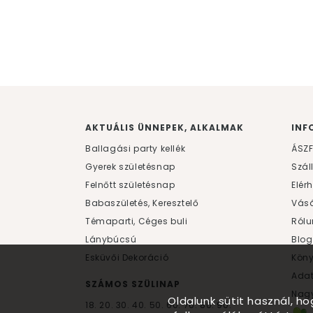
AKTUÁLIS ÜNNEPEK, ALKALMAK
INF
Ballagási party kellék
ÁSZ
Gyerek születésnap
Szál
Felnőtt születésnap
Elér
Babaszületés, Keresztelő
Vásá
Témaparti, Céges buli
Rólu
Lánybúcsú
Blog
Esküvői Dekoráció
Kön
Ada
SZÁMOS SZÜLINAP
Nagy
Oldalunk sütit használ, h
18.
20.
30.
40.
50.
60.
70.
80.
90.