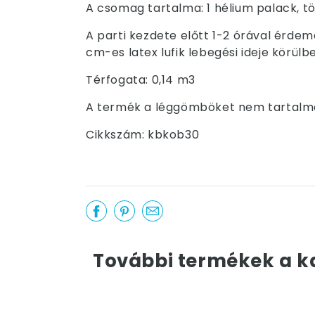
A csomag tartalma: 1 hélium palack, tö
A parti kezdete előtt 1-2 órával érdeme
cm-es latex lufik lebegési ideje körülbe
Térfogata: 0,14 m3
A termék a léggömböket nem tartalm
Cikkszám: kbkob30
További termékek a k