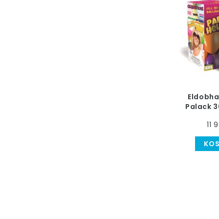
Eldobha
Palack 3
Léggömb F
11 
KO