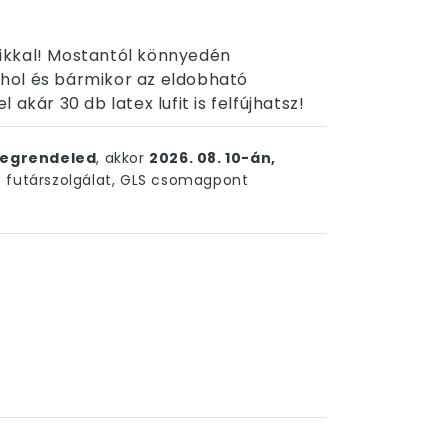
ufikkal! Mostantól könnyedén
hol és bármikor az eldobható
akár 30 db latex lufit is felfújhatsz!
egrendeled
, akkor
2026. 08. 10-án,
futárszolgálat, GLS csomagpont