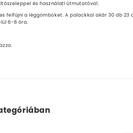
ltőszeleppel és használati útmutatóval.
s felfújni a léggömböket. A palackkal akár 30 db 23 cm 
lül 6-8 óra.
azza.
ategóriában