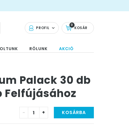
0
PROFIL
KOSÁR
OLTUNK
RÓLUNK
AKCIÓ
ium Palack 30 db
 Felfújásához
-
+
KOSÁRBA