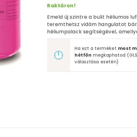
Raktáron!
Emeld új szintre a bulit héliumos l
teremthetsz vidám hangulatot bár
héliumpalack segítségével, amellyel 
Ha ezt a terméket
most m
hétfőn
megkaphatod (GLS 
választása esetén)