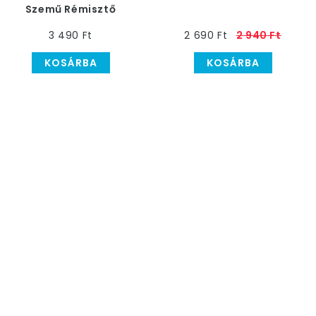
Szemű Rémisztő
Goblin Maszk
3 490 Ft
2 690 Ft
2 940 Ft
KOSÁRBA
KOSÁRBA