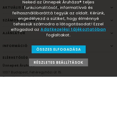
Neked az Ünnepek Áruháza® teljes
funkcionalitását, informatívvá és
AKTUÁLIS ÜNNEPEK, ALKALMAK
felhasználóbaráttá tegyük az oldalt. Kérünk,
engedélyezd a sütiket, hogy élménnyé
SZÁMOS SZÜLINAP
tehessük számodra a látogatásodat! Ezzel
elfogadod az
Adatkezelési tájékoztatóban
AJÁNLATOK
foglaltakat.
INFORMÁCIÓ
ÖSSZES ELFOGADÁSA
ELÉRHETŐSÉG
RÉSZLETES BEÁLLÍTÁSOK
Ünnepek Áruháza
1037
Budapest,
Fehéregyházi út 15.
Személyes átvételi pont
NYITVATARTÁS
Kedd - Péntek: 10:00 - 18:00
Szombat: 9:00 - 14:00
Hétfő, vasárnap: ZÁRVA
+36 30 984 6955