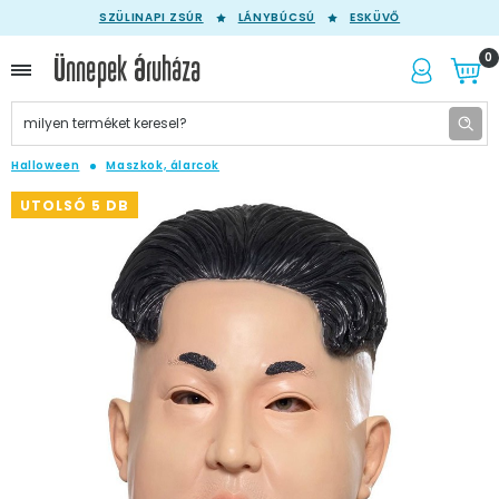
SZÜLINAPI ZSÚR
LÁNYBÚCSÚ
ESKÜVŐ
0
Halloween
Maszkok, álarcok
UTOLSÓ 5 DB