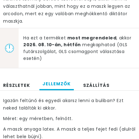
választhatnál jobban, mint hogy ez a maszk legyen az
arcodon, mert ez egy valóban meghökkentő diktátor
maszkja.
Ha ezt a terméket
most megrendeled
, akkor
2026. 08. 10-án, hétfőn
megkaphatod (GLS
futárszolgálat, GLS csomagpont választása
esetén)
JELLEMZŐK
RÉSZLETEK
SZÁLLÍTÁS
Igazán feltűnő és egyedi akarsz lenni a buliban? Ezt
neked találták ki akkor.
Méret: egy méretben, felnőtt.
A maszk anyaga latex. A maszk a teljes fejet fedi (alulról
lehet bele bújni).