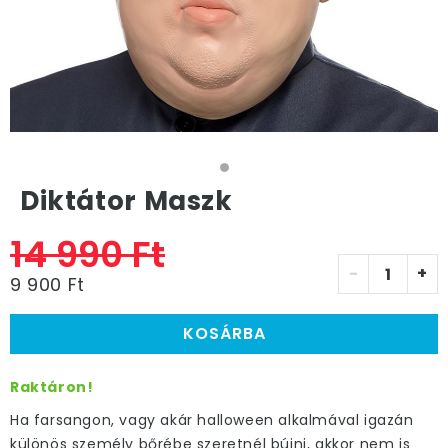
Diktátor Maszk
14 990 Ft
-
+
9 900 Ft
KOSÁRBA
Raktáron!
Ha farsangon, vagy akár halloween alkalmával igazán
különös személy bőrébe szeretnél bújni, akkor nem is