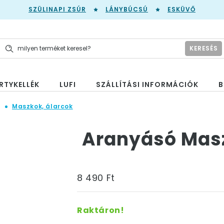
SZÜLINAPI ZSÚR
LÁNYBÚCSÚ
ESKÜVŐ
KERESÉS
RTYKELLÉK
LUFI
SZÁLLÍTÁSI INFORMÁCIÓK
B
n
Maszkok, álarcok
Aranyásó Mas
8 490 Ft
Raktáron!