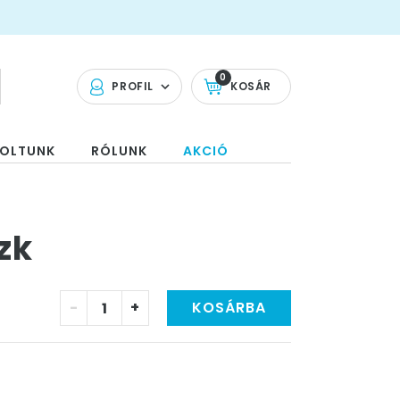
0
PROFIL
KOSÁR
OLTUNK
RÓLUNK
AKCIÓ
zk
-
+
KOSÁRBA