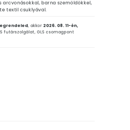
s arcvonásokkal, barna szemöldökkel,
te textil csuklyával.
egrendeled
, akkor
2026. 08. 11-én,
 futárszolgálat, GLS csomagpont