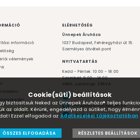
ORMÁCIÓ
ELÉRHETŐSÉG
F
Ünnepek Áruháza
lítási információ
1037
Budapest,
Fehéregyházi út 15.
Személyes átvételi pont
hetőség
rlói vélemények
NYITVATARTÁS
nk
Kedd - Péntek: 10:00 - 18:00
Szombat: 9:00 - 14:00
yv
Hétfő, vasárnap: ZÁRVA
tvédelem
Cookie(süti) beállítások
+36 30 984 6955
kereskedés
ogy biztosítsuk Neked az Ünnepek Áruháza® teljes funkcio
unnepekaruhaza@bwh.hu
ük az oldalt. Kérünk, engedélyezd a sütiket, hogy élmé
Környezetbarát lufik
UnnepekAruhaza
dat! Ezzel elfogadod az
Adatkezelési tájékoztatóban
ÖSSZES ELFOGADÁSA
RÉSZLETES BEÁLLÍTÁSOK