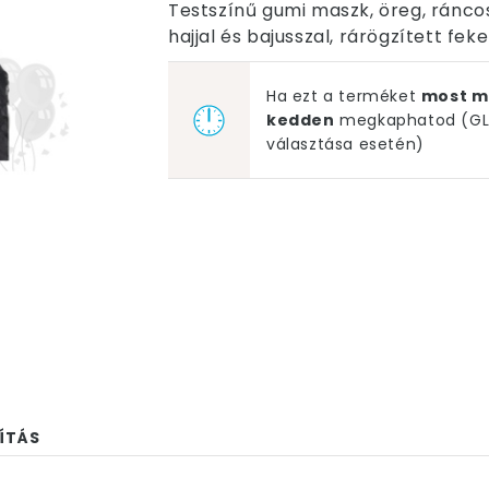
Testszínű gumi maszk, öreg, ránco
hajjal és bajusszal, rárögzített feke
Ha ezt a terméket
most m
kedden
megkaphatod (GLS
választása esetén)
ÍTÁS