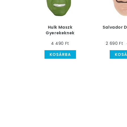
Hulk Maszk
Salvador D
Gyerekeknek
4 490 Ft
2 690 Ft
KOSÁRBA
KOSÁ