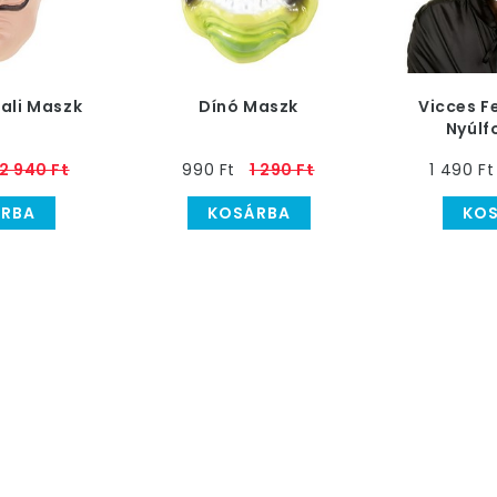
ali Maszk
Dínó Maszk
Vicces F
Nyúlf
2 940 Ft
990 Ft
1 290 Ft
1 490 Ft
RBA
KOSÁRBA
KO