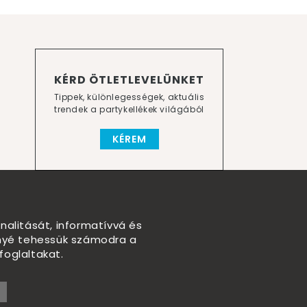
KÉRD ÖTLETLEVELÜNKET
Tippek, különlegességek, aktuális
trendek a partykellékek világából
KÉREM
nalitását, informatívvá és
nnyé tehessük számodra a
foglaltakat.