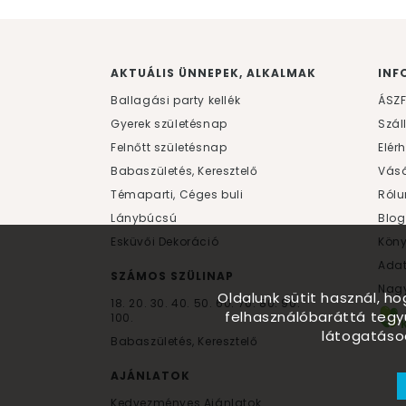
AKTUÁLIS ÜNNEPEK, ALKALMAK
INF
Ballagási party kellék
ÁSZ
Gyerek születésnap
Szál
Felnőtt születésnap
Elér
Babaszületés, Keresztelő
Vásá
Témaparti, Céges buli
Rólu
Lánybúcsú
Blog
Esküvői Dekoráció
Kön
Ada
SZÁMOS SZÜLINAP
Nagy
Oldalunk sütit használ, h
18.
20.
30.
40.
50.
60.
70.
80.
90.
felhasználóbaráttá tegy
100.
látogatáso
Babaszületés, Keresztelő
AJÁNLATOK
Kedvezményes Ajánlatok