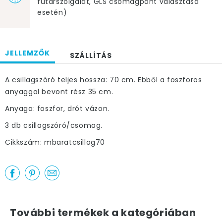
futárszolgálat, GLS csomagpont választása
esetén)
JELLEMZŐK
SZÁLLÍTÁS
A csillagszóró teljes hossza: 70 cm. Ebből a foszforos
anyaggal bevont rész 35 cm.
Anyaga: foszfor, drót vázon.
3 db csillagszóró/csomag.
Cikkszám: mbaratcsillag70
További termékek a kategóriában