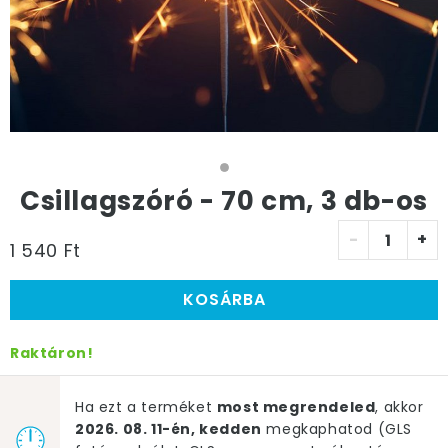
Csillagszóró - 70 cm, 3 db-os
-
+
1 540 Ft
KOSÁRBA
Raktáron!
Ha ezt a terméket
most megrendeled
, akkor
2026. 08. 11-én, kedden
megkaphatod (GLS