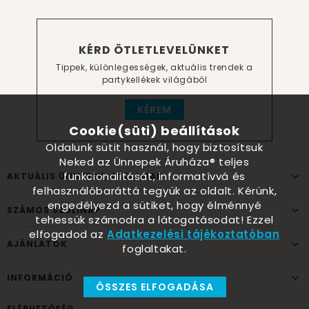
KÉRD ÖTLETLEVELÜNKET
Tippek, különlegességek, aktuális trendek a
partykellékek világából
KÉREM
Cookie(süti) beállítások
Oldalunk sütit használ, hogy biztosítsuk
Neked az Ünnepek Áruháza® teljes
funkcionalitását, informatívvá és
AKTUÁLIS ÜNNEPEK, ALKALMAK
felhasználóbaráttá tegyük az oldalt. Kérünk,
engedélyezd a sütiket, hogy élménnyé
SZÁMOS SZÜLINAP
tehessük számodra a látogatásodat! Ezzel
elfogadod az
Adatkezelési tájékoztatóban
AJÁNLATOK
foglaltakat.
INFORMÁCIÓ
ÖSSZES ELFOGADÁSA
ELÉRHETŐSÉG