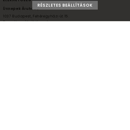
RÉSZLETES BEÁLLÍTÁSOK
Ünnepek Áruháza
1037
Budapest,
Fehéregyházi út 15.
Személyes átvételi pont
NYITVATARTÁS
Kedd - Péntek: 10:00 - 18:00
Szombat: 9:00 - 14:00
Hétfő, vasárnap: ZÁRVA
+36 30 984 6955
unnepekaruhaza@bwh.hu
UnnepekAruhaza
Ünnepek Áruháza © a partikellék specialista