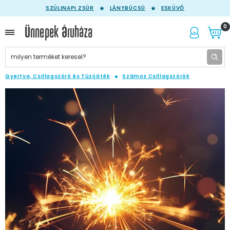
SZÜLINAPI ZSÚR
LÁNYBÚCSÚ
ESKÜVŐ
0
Gyertya, Csillagszóró és Tüzijáték
Számos Csillagszórók