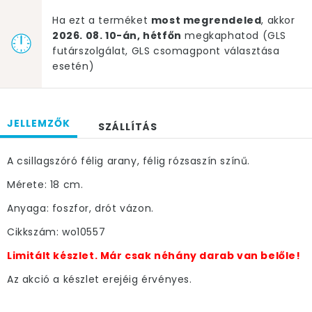
Ha ezt a terméket
most megrendeled
, akkor
2026. 08. 10-án, hétfőn
megkaphatod (GLS
futárszolgálat, GLS csomagpont választása
esetén)
JELLEMZŐK
SZÁLLÍTÁS
A csillagszóró félig arany, félig rózsaszín színű.
Mérete: 18 cm.
Anyaga: foszfor, drót vázon.
Cikkszám: wo10557
Limitált készlet. Már csak néhány darab van belőle!
Az akció a készlet erejéig érvényes.