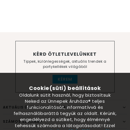
KÉRD ÖTLETLEVELÜNKET
Tippek, különlegességek, aktuális trendek a
partykellékek világából
KÉREM
Cookie(süti) beállítások
Oldalunk sütit használ, hogy biztosítsuk
Neked az Ünnepek Áruháza® teljes
funkcionalitását, informatívvá és
AKTUÁLIS ÜNNEPEK, ALKALMAK
felhasználóbaráttá tegyük az oldalt. Kérünk,
engedélyezd a sütiket, hogy élménnyé
SZÁMOS SZÜLINAP
tehessük számodra a látogatásodat! Ezzel