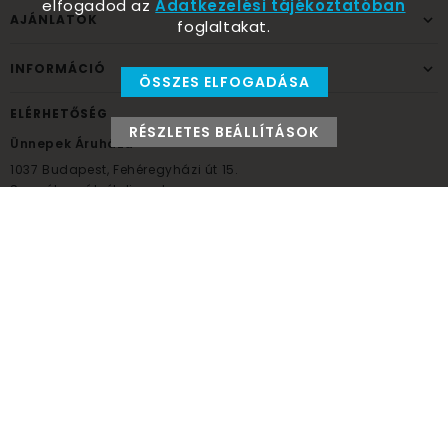
elfogadod az
Adatkezelési tájékoztatóban
AJÁNLATOK
foglaltakat.
INFORMÁCIÓ
ÖSSZES ELFOGADÁSA
ELÉRHETŐSÉG
RÉSZLETES BEÁLLÍTÁSOK
Ünnepek Áruháza
1037
Budapest,
Fehéregyházi út 15.
Személyes átvételi pont
NYITVATARTÁS
Kedd - Péntek: 10:00 - 18:00
Szombat: 9:00 - 14:00
Hétfő, vasárnap: ZÁRVA
+36 30 984 6955
unnepekaruhaza@bwh.hu
UnnepekAruhaza