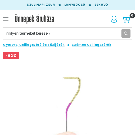
SZÜLINAPI ZSÚR
LÁNYBÚCSÚ
ESKÜVŐ
0
Gyertya, Csillagszóró és Tüzijáték
Számos Csillagszórók
-92%