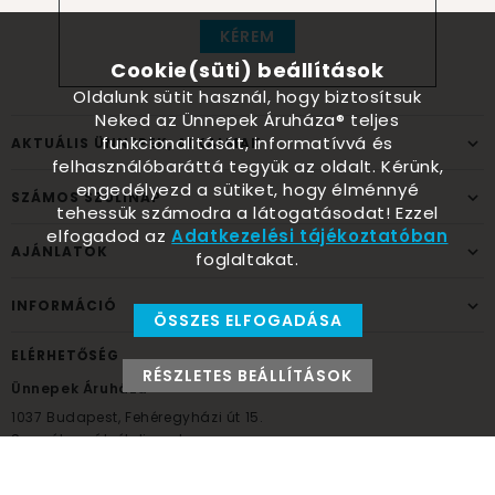
KÉREM
Cookie(süti) beállítások
Oldalunk sütit használ, hogy biztosítsuk
Neked az Ünnepek Áruháza® teljes
funkcionalitását, informatívvá és
AKTUÁLIS ÜNNEPEK, ALKALMAK
felhasználóbaráttá tegyük az oldalt. Kérünk,
engedélyezd a sütiket, hogy élménnyé
SZÁMOS SZÜLINAP
tehessük számodra a látogatásodat! Ezzel
elfogadod az
Adatkezelési tájékoztatóban
AJÁNLATOK
foglaltakat.
INFORMÁCIÓ
ÖSSZES ELFOGADÁSA
ELÉRHETŐSÉG
RÉSZLETES BEÁLLÍTÁSOK
Ünnepek Áruháza
1037
Budapest,
Fehéregyházi út 15.
Személyes átvételi pont
NYITVATARTÁS