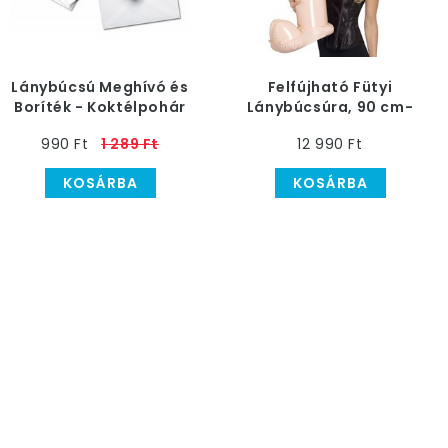
Lánybúcsú Meghívó és
Felfújható Fütyi
Boríték - Koktélpohár
Lánybúcsúra, 90 cm-
és Jeggyűrű Mintával
es
990 Ft
1 289 Ft
12 990 Ft
KOSÁRBA
KOSÁRBA