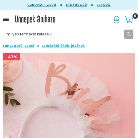
SZÜLINAPI ZSÚR
LÁNYBÚCSÚ
ESKÜVŐ
0
Lánybúcsú, Szexi
Szexis kellékek, játékok
-47%