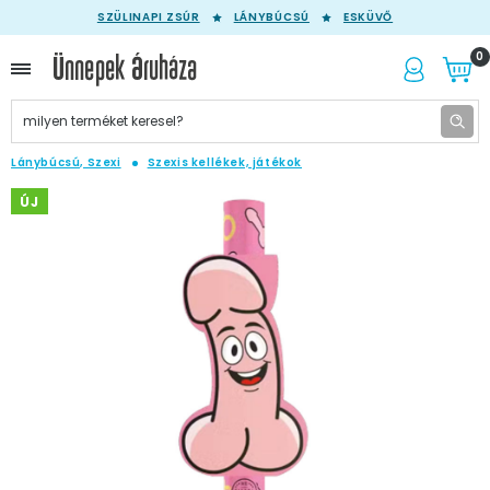
SZÜLINAPI ZSÚR
LÁNYBÚCSÚ
ESKÜVŐ
0
Lánybúcsú, Szexi
Szexis kellékek, játékok
ÚJ