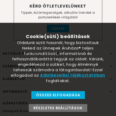
KÉRD ÖTLETLEVELÜNKET
Tippek, különlegességek, aktuális trendek a
partykellékek világából
KÉREM
Cookie(süti) beállítások
Oldalunk sütit használ, hogy biztosítsuk
Neked az Ünnepek Áruháza® teljes
funkcionalitását, informatívvá és
AKTUÁLIS ÜNNEPEK, ALKALMAK
felhasználóbaráttá tegyük az oldalt. Kérünk,
engedélyezd a sütiket, hogy élménnyé
SZÁMOS SZÜLINAP
tehessük számodra a látogatásodat! Ezzel
elfogadod az
Adatkezelési tájékoztatóban
AJÁNLATOK
foglaltakat.
INFORMÁCIÓ
ÖSSZES ELFOGADÁSA
ELÉRHETŐSÉG
RÉSZLETES BEÁLLÍTÁSOK
Ünnepek Áruháza