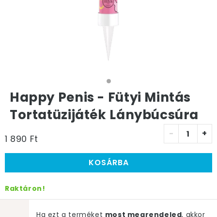
Happy Penis - Fütyi Mintás
Tortatüzijáték Lánybúcsúra
-
+
1 890 Ft
KOSÁRBA
Raktáron!
Ha ezt a terméket
most megrendeled
, akkor