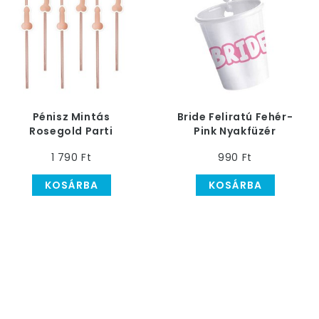
Pénisz Mintás
Bride Feliratú Fehér-
Rosegold Parti
Pink Nyakfüzér
Szívószál
Felespohárral
1 790 Ft
990 Ft
Lánybúcsúra, 8 db-os
KOSÁRBA
KOSÁRBA