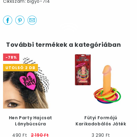
Cikkszám: bigyo-714
További termékek a kategóriában
-78%
UTOLSÓ 2 DB
Hen Party Hajcsat
Fütyi Formájú
Lánybúcsúra
Karikadobálós Játék
Lánybúcsúra
490 Ft
2 190 Ft
3 290 Ft