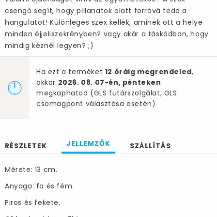
csengő segít, hogy pillanatok alatt forróvá tedd a
hangulatot! Különleges szex kellék, aminek ott a helye
minden éjjeliszekrényben? vagy akár a táskádban, hogy
mindig kéznél legyen? ;)
Ha ezt a terméket
12 óráig megrendeled
,
akkor
2026. 08. 07-én, pénteken
megkaphatod (GLS futárszolgálat, GLS
csomagpont választása esetén)
JELLEMZŐK
RÉSZLETEK
SZÁLLÍTÁS
Mérete: 13 cm.
Anyaga: fa és fém.
Piros és fekete.