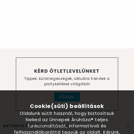
KÉRD ÖTLETLEVELÜNKET
Tippek, különlegességek, aktuális trendek a
partykellékek világából
KÉREM
Cookie(süti) beállítások
Oldalunk sütit használ, hogy biztosítsuk
Neked az Ünnepek Áruháza® teljes
funkcionalitását, informatívvá és
AKTUÁLIS ÜNNEPEK, ALKALMAK
felhasználóbaráttá tegyük az oldalt. Kérünk,