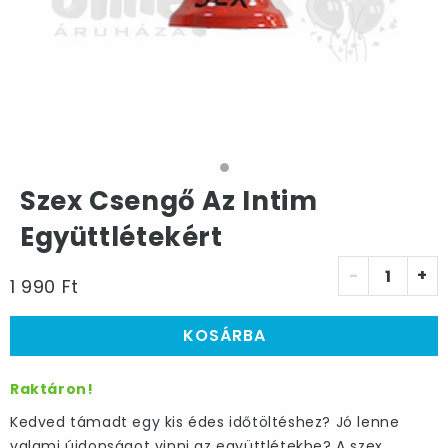
Szex Csengő Az Intim
Együttlétekért
-
+
1 990 Ft
KOSÁRBA
Raktáron!
Kedved támadt egy kis édes időtöltéshez? Jó lenne
valami újdonságot vinni az együttlétekbe? A szex