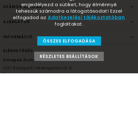
engedélyezd a sütiket, hogy élménnyé
SZÁMOS SZÜLINAP
tehessük számodra a látogatásodat! Ezzel
elfogadod az
Adatkezelési tájékoztatóban
AJÁNLATOK
foglaltakat.
INFORMÁCIÓ
ÖSSZES ELFOGADÁSA
ELÉRHETŐSÉG
RÉSZLETES BEÁLLÍTÁSOK
Ünnepek Áruháza
1037
Budapest,
Fehéregyházi út 15.
Személyes átvételi pont
NYITVATARTÁS
Kedd - Péntek: 10:00 - 18:00
Szombat: 9:00 - 14:00
Hétfő, vasárnap: ZÁRVA
+36 30 984 6955
unnepekaruhaza@bwh.hu