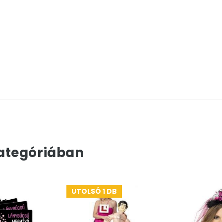
ategóriában
UTOLSÓ 1 DB