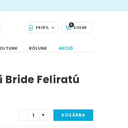
0
PROFIL
KOSÁR
OLTUNK
RÓLUNK
AKCIÓ
 Bride Feliratú
-
+
KOSÁRBA