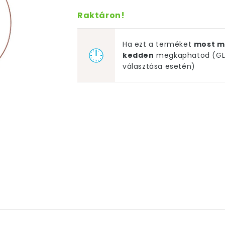
Raktáron!
Ha ezt a terméket
most m
kedden
megkaphatod (GLS
választása esetén)