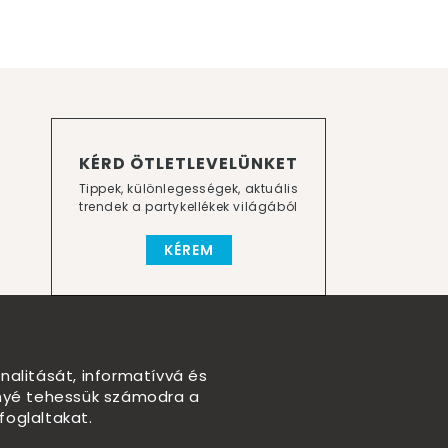
KÉRD ÖTLETLEVELÜNKET
Tippek, különlegességek, aktuális
trendek a partykellékek világából
KÉREM
nalitását, informatívvá és
nnyé tehessük számodra a
foglaltakat.