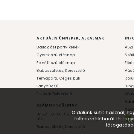
AKTUÁLIS ÜNNEPEK, ALKALMAK
INF
Ballagási party kellék
ÁSZ
Gyerek születésnap
Szál
Felnőtt születésnap
Elér
Babaszületés, Keresztelő
Vásá
Témaparti, Céges buli
Rólu
Lánybúcsú
Blog
Esküvői Dekoráció
Kön
Ada
SZÁMOS SZÜLINAP
Nagy
Oldalunk sütit használ, h
18.
20.
30.
40.
50.
60.
70.
80.
90.
felhasználóbaráttá tegy
100.
látogatáso
Babaszületés, Keresztelő