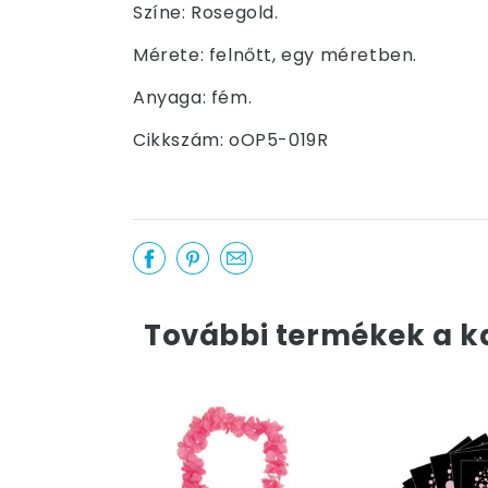
Színe: Rosegold.
Mérete: felnőtt, egy méretben.
Anyaga: fém.
Cikkszám: oOP5-019R
További termékek a k