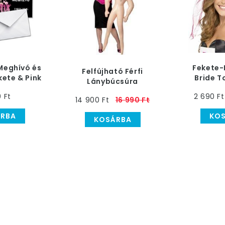
Meghívó és
Fekete-
Felfújható Férfi
kete & Pink
Bride T
Lánybúcsúra
os Mintával
Fát
0 Ft
2 690 Ft
14 900 Ft
16 990 Ft
RBA
KO
KOSÁRBA