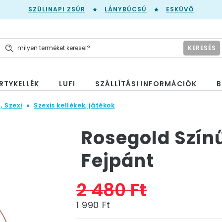
SZÜLINAPI ZSÚR
LÁNYBÚCSÚ
ESKÜVŐ
KERESÉS
RTYKELLÉK
LUFI
SZÁLLÍTÁSI INFORMÁCIÓK
B
, Szexi
Szexis kellékek, játékok
Rosegold Színű
Fejpánt
2 480 Ft
1 990 Ft