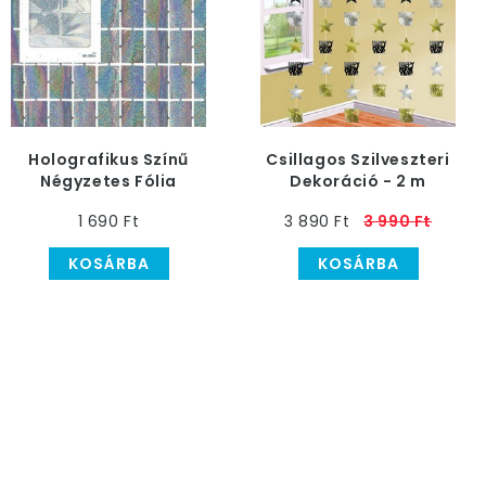
Holografikus Színű
Csillagos Szilveszteri
Négyzetes Fólia
Dekoráció - 2 m
Háttér Függöny, 100 x
1 690 Ft
3 890 Ft
3 990 Ft
200 cm-es
KOSÁRBA
KOSÁRBA