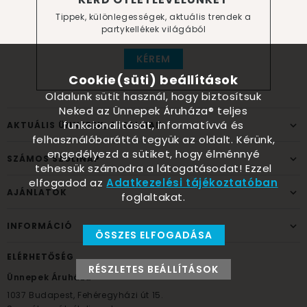
Tippek, különlegességek, aktuális trendek a
partykellékek világából
KÉREM
Cookie(süti) beállítások
Oldalunk sütit használ, hogy biztosítsuk
Neked az Ünnepek Áruháza® teljes
funkcionalitását, informatívvá és
AKTUÁLIS ÜNNEPEK, ALKALMAK
felhasználóbaráttá tegyük az oldalt. Kérünk,
engedélyezd a sütiket, hogy élménnyé
SZÁMOS SZÜLINAP
tehessük számodra a látogatásodat! Ezzel
elfogadod az
Adatkezelési tájékoztatóban
AJÁNLATOK
foglaltakat.
INFORMÁCIÓ
ÖSSZES ELFOGADÁSA
ELÉRHETŐSÉG
RÉSZLETES BEÁLLÍTÁSOK
Ünnepek Áruháza
1037
Budapest,
Fehéregyházi út 15.