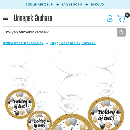
SZÜLINAPI ZSÚR
LÁNYBÚCSÚ
ESKÜVŐ
0
Szilveszteri Dekorációk
Függő dekorációk, füzérek