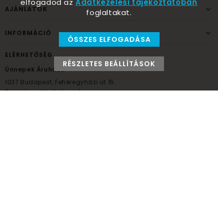
elfogadod az
Adatkezelési tájékoztatóban
AJÁNLATOK
foglaltakat.
INFORMÁCIÓ
ÖSSZES ELFOGADÁSA
ELÉRHETŐSÉG
RÉSZLETES BEÁLLÍTÁSOK
Ünnepek Áruháza
1037
Budapest,
Fehéregyházi út 15.
Személyes átvételi pont
NYITVATARTÁS
Kedd - Péntek: 10:00 - 18:00
Szombat: 9:00 - 14:00
Hétfő, vasárnap: ZÁRVA
+36 30 984 6955
unnepekaruhaza@bwh.hu
UnnepekAruhaza