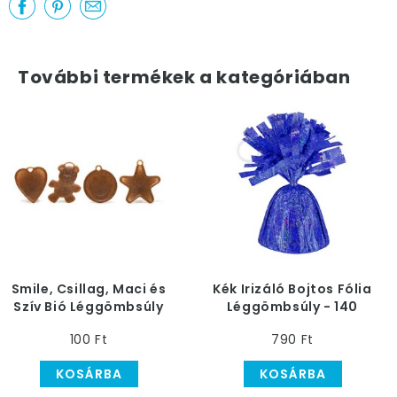
További termékek a kategóriában
Smile, Csillag, Maci és
Kék Irizáló Bojtos Fólia
Szív Bió Léggömbsúly
Léggömbsúly - 140
Válogatás
gramm
100 Ft
790 Ft
KOSÁRBA
KOSÁRBA