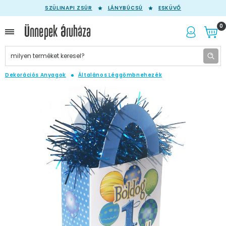
SZÜLINAPI ZSÚR
LÁNYBÚCSÚ
ESKÜVŐ
0
Dekorációs Anyagok
Általános Léggömbnehezék