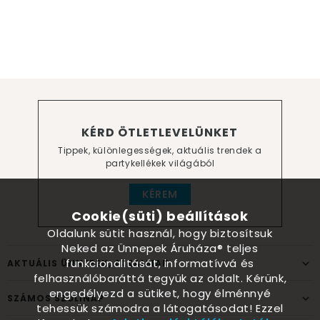
KÉRD ÖTLETLEVELÜNKET
Tippek, különlegességek, aktuális trendek a
partykellékek világából
KÉREM
Cookie(süti) beállítások
Oldalunk sütit használ, hogy biztosítsuk
Neked az Ünnepek Áruháza® teljes
funkcionalitását, informatívvá és
AKTUÁLIS ÜNNEPEK, ALKALMAK
felhasználóbaráttá tegyük az oldalt. Kérünk,
engedélyezd a sütiket, hogy élménnyé
SZÁMOS SZÜLINAP
tehessük számodra a látogatásodat! Ezzel