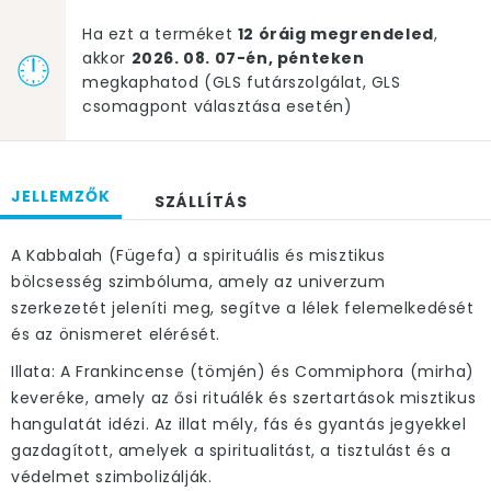
Ha ezt a terméket
12 óráig megrendeled
,
akkor
2026. 08. 07-én, pénteken
megkaphatod (GLS futárszolgálat, GLS
csomagpont választása esetén)
JELLEMZŐK
SZÁLLÍTÁS
A Kabbalah (Fügefa) a spirituális és misztikus
bölcsesség szimbóluma, amely az univerzum
szerkezetét jeleníti meg, segítve a lélek felemelkedését
és az önismeret elérését.
Illata: A Frankincense (tömjén) és Commiphora (mirha)
keveréke, amely az ősi rituálék és szertartások misztikus
hangulatát idézi. Az illat mély, fás és gyantás jegyekkel
gazdagított, amelyek a spiritualitást, a tisztulást és a
védelmet szimbolizálják.