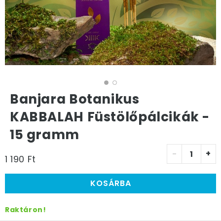
Banjara Botanikus
KABBALAH Füstölőpálcikák -
15 gramm
-
+
1 190 Ft
KOSÁRBA
Raktáron!