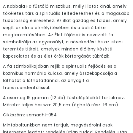
A Kabbala Fa füstölő misztikus, mély illatot kínál, amely
tökéletes társ a spirituális felfedezéshez és a magasabb
tudatosság eléréséhez. Az illat gazdag és földes, amely
segít az elme elmélyítésében és a belső béke
megteremtésében. Az Élet fájának is nevezett fa
szimbolizálja az egyensúlyt, a növekedést és az isteni
teremtés titkait, amelyek minden élőlény közötti
kapcsolatot és az élet örök körforgását tükrözik.
A fa szimbolikájában rejlik a spirituális fejlődés és a
kozmikus harmónia kulcsa, amely összekapcsolja a
láthatót a láthatatlannal, az anyagit a
transzcendentálissal.
A csomag 15 gramm (12 db) füstölőpálcikát tartalmaz.
Mérete: teljes hossza: 20,5 cm (éghető rész: 16 cm).
Cikkszám: samadhi-054
Mintaboltunkban nem tartjuk, megvásárolni csak
interneten leadott rendelés útján tudod. Rendelés után