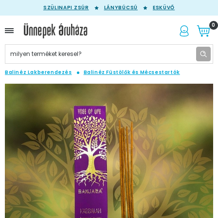
SZÜLINAPI ZSÚR
LÁNYBÚCSÚ
ESKÜVŐ
0
Balinéz Lakberendezés
Balinéz Füstölők és Mécsestartók