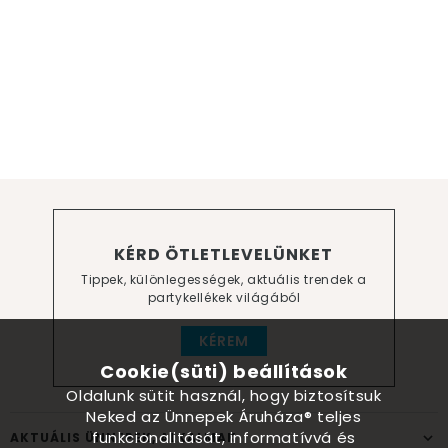
KÉRD ÖTLETLEVELÜNKET
Tippek, különlegességek, aktuális trendek a
partykellékek világából
KÉREM
Cookie(süti) beállítások
Oldalunk sütit használ, hogy biztosítsuk
Neked az Ünnepek Áruháza® teljes
funkcionalitását, informatívvá és
AKTUÁLIS ÜNNEPEK, ALKALMAK