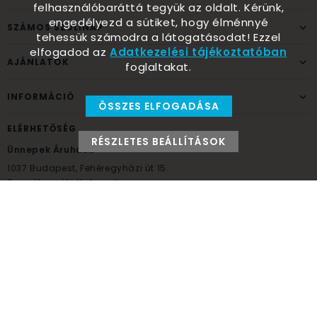
felhasználóbaráttá tegyük az oldalt. Kérünk,
engedélyezd a sütiket, hogy élménnyé
SZÁMOS SZÜLINAP
tehessük számodra a látogatásodat! Ezzel
elfogadod az
Adatkezelési tájékoztatóban
AJÁNLATOK
foglaltakat.
INFORMÁCIÓ
ÖSSZES ELFOGADÁSA
ELÉRHETŐSÉG
RÉSZLETES BEÁLLÍTÁSOK
Ünnepek Áruháza
1037
Budapest,
Fehéregyházi út 15.
Személyes átvételi pont
NYITVATARTÁS
Kedd - Péntek: 10:00 - 18:00
Szombat: 9:00 - 14:00
Hétfő, vasárnap: ZÁRVA
+36 30 984 6955
unnepekaruhaza@bwh.hu