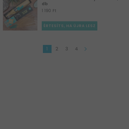
db
1 190 Ft
ÉRTESÍTS, HA ÚJRA LESZ
1
2
3
4