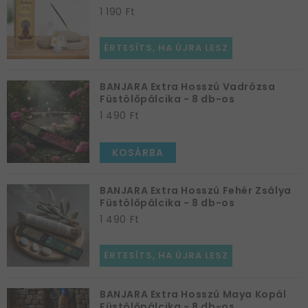
1 190 Ft
ÉRTESÍTS, HA ÚJRA LESZ
BANJARA Extra Hosszú Vadrózsa
Füstölőpálcika - 8 db-os
1 490 Ft
KOSÁRBA
BANJARA Extra Hosszú Fehér Zsálya
Füstölőpálcika - 8 db-os
1 490 Ft
ÉRTESÍTS, HA ÚJRA LESZ
BANJARA Extra Hosszú Maya Kopál
Füstölőpálcika - 8 db-os