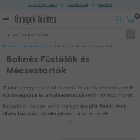
SZÜLINAPI ZSÚR
LÁNYBÚCSÚ
ESKÜVŐ
0
Balinéz Lakberendezés
Balinéz Füstölők és Mécsestartók
Balinéz Füstölők és
Mécsestartók
Tudom, hogy szereted az apró részletek varázsát, amik
különlegessé és emlékezetessé
teszik az alkalmakat.
Képzeld el, milyen lenne, ha egy s
zegfű-fahéj-méz
illatú füstölő
illatfelhőjében merülhetnél el!
Ez a különleges
illatkompozíció
azonnal
meghittséget és nyugalmat varázsol a légkörbe.
Az
ilyen füstölő nemcsak az otthonodat teszi