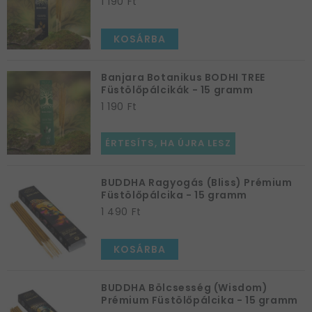
1 190 Ft
KOSÁRBA
Banjara Botanikus BODHI TREE
Füstölőpálcikák - 15 gramm
1 190 Ft
ÉRTESÍTS, HA ÚJRA LESZ
BUDDHA Ragyogás (Bliss) Prémium
Füstölőpálcika - 15 gramm
1 490 Ft
KOSÁRBA
BUDDHA Bölcsesség (Wisdom)
Prémium Füstölőpálcika - 15 gramm