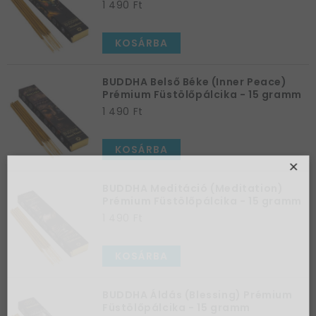
1 490 Ft
KOSÁRBA
BUDDHA Belső Béke (Inner Peace)
Prémium Füstölőpálcika - 15 gramm
1 490 Ft
KOSÁRBA
×
BUDDHA Meditáció (Meditation)
Prémium Füstölőpálcika - 15 gramm
1 490 Ft
KOSÁRBA
Az első
vásárlásodhoz
BUDDHA Áldás (Blessing) Prémium
Füstölőpálcika - 15 gramm
szeretnénk