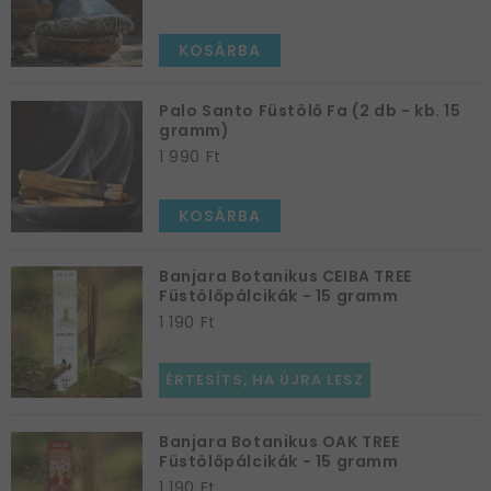
KOSÁRBA
Palo Santo Füstölő Fa (2 db - kb. 15
gramm)
1 990 Ft
KOSÁRBA
Banjara Botanikus CEIBA TREE
Füstölőpálcikák - 15 gramm
1 190 Ft
ÉRTESÍTS, HA ÚJRA LESZ
Banjara Botanikus OAK TREE
Füstölőpálcikák - 15 gramm
1 190 Ft