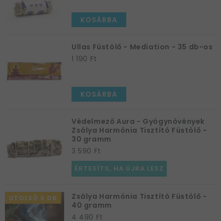
KOSÁRBA
Ullas Füstölő - Mediation - 35 db-os
1 190 Ft
KOSÁRBA
Védelmező Aura - Gyógynövények
Zsálya Harmónia Tisztító Füstölő -
30 gramm
3 590 Ft
ÉRTESÍTS, HA ÚJRA LESZ
Zsálya Harmónia Tisztító Füstölő -
UTOLSÓ 5 DB
40 gramm
4 490 Ft