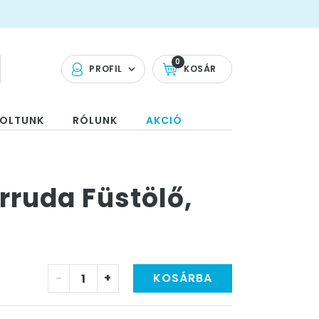
0
PROFIL
KOSÁR
OLTUNK
RÓLUNK
AKCIÓ
rruda Füstölő,
-
+
KOSÁRBA