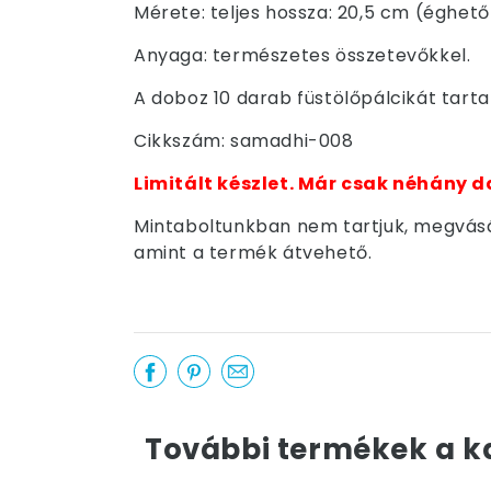
Mérete: teljes hossza: 20,5 cm (éghető 
Anyaga: természetes összetevőkkel.
A doboz 10 darab füstölőpálcikát tart
Cikkszám: samadhi-008
Limitált készlet. Már csak néhány d
Mintaboltunkban nem tartjuk, megvásár
amint a termék átvehető.
További termékek a k