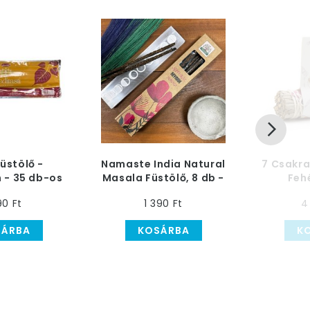
Füstölő -
Namaste India Natural
7 Csakr
 - 35 db-os
Masala Füstölő, 8 db -
Feh
Mirha
Harmón
90 Ft
1 390 Ft
4
Füstöl
SÁRBA
KOSÁRBA
K