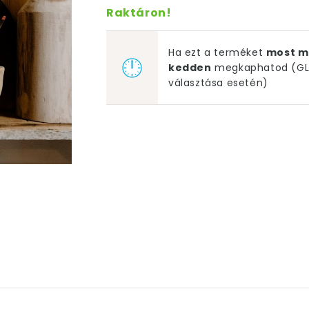
Raktáron!
Ha ezt a terméket
most m
kedden
megkaphatod (GLS
választása esetén)