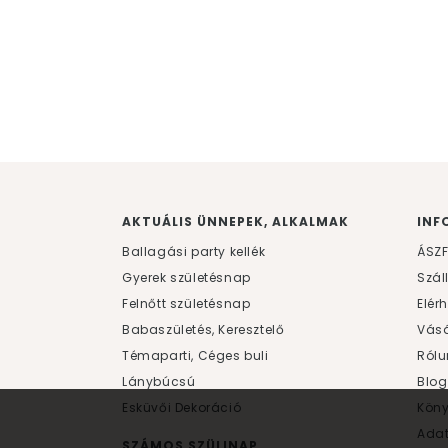
AKTUÁLIS ÜNNEPEK, ALKALMAK
INF
Ballagási party kellék
ÁSZ
Gyerek születésnap
Szál
Felnőtt születésnap
Elér
Babaszületés, Keresztelő
Vásá
Témaparti, Céges buli
Rólu
Lánybúcsú
Blog
Esküvői Dekoráció
Kön
Ada
SZÁMOS SZÜLINAP