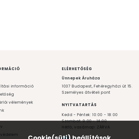
ORMÁCIÓ
ELÉRHETŐSÉG
F
Ünnepek Áruháza
lítási információ
1037
Budapest,
Fehéregyházi út 15.
Személyes átvételi pont
hetőség
rlói vélemények
NYITVATARTÁS
nk
Kedd - Péntek: 10:00 - 18:00
Szombat: 9:00 - 14:00
yv
Hétfő, vasárnap: ZÁRVA
tvédelem
Cookie(süti) beállítások