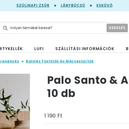
SZÜLINAPI ZSÚR
LÁNYBÚCSÚ
ESKÜVŐ
KERESÉS
RTYKELLÉK
LUFI
SZÁLLÍTÁSI INFORMÁCIÓK
B
erendezés
Balinéz Füstölők és Mécsestartók
Palo Santo & A
10 db
1 190 Ft