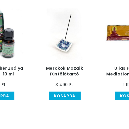
hér Zsálya
Merokok Mozaik
Ullas 
 - 10 ml
Füstölőtartó
Mediation
0 Ft
3 490 Ft
1 1
RBA
KOSÁRBA
KO