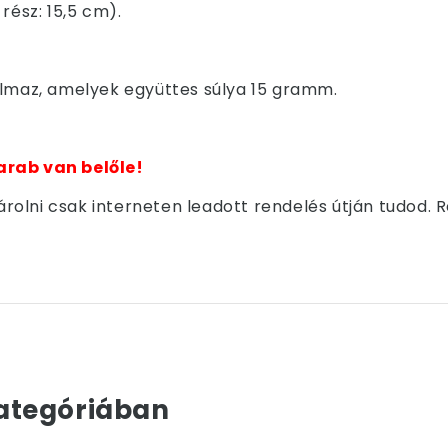
rész: 15,5 cm).
almaz, amelyek együttes súlya 15 gramm.
arab van belőle!
olni csak interneten leadott rendelés útján tudod. 
ategóriában