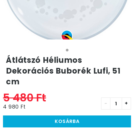
Átlátszó Héliumos
Dekorációs Buborék Lufi, 51
cm
5 480 Ft
-
+
4 980 Ft
KOSÁRBA