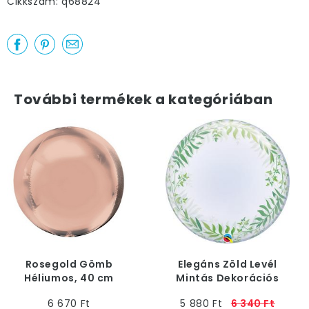
Cikkszám: q68824
További termékek a kategóriában
Rosegold Gömb
Elegáns Zöld Levél
Héliumos, 40 cm
Mintás Dekorációs
Héliumos Buborék Lufi,
6 670 Ft
5 880 Ft
6 340 Ft
61 cm