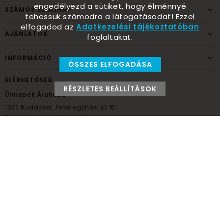
engedélyezd a sütiket, hogy élménnyé
SZÁMOS SZÜLINAP
tehessük számodra a látogatásodat! Ezzel
elfogadod az
Adatkezelési tájékoztatóban
AJÁNLATOK
foglaltakat.
INFORMÁCIÓ
ÖSSZES ELFOGADÁSA
ELÉRHETŐSÉG
RÉSZLETES BEÁLLÍTÁSOK
Ünnepek Áruháza
1037
Budapest,
Fehéregyházi út 15.
Személyes átvételi pont
NYITVATARTÁS
Kedd - Péntek: 10:00 - 18:00
Szombat: 9:00 - 14:00
Hétfő, vasárnap: ZÁRVA
+36 30 984 6955
unnepekaruhaza@bwh.hu