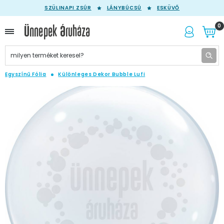
SZÜLINAPI ZSÚR
LÁNYBÚCSÚ
ESKÜVŐ
0
Egyszínű Fólia
Különleges Dekor Bubble Lufi