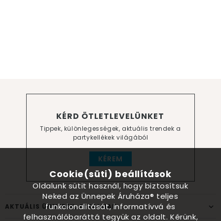
KÉRD ÖTLETLEVELÜNKET
Tippek, különlegességek, aktuális trendek a
partykellékek világából
KÉREM
Cookie(süti) beállítások
Oldalunk sütit használ, hogy biztosítsuk
Neked az Ünnepek Áruháza® teljes
funkcionalitását, informatívvá és
AKTUÁLIS ÜNNEPEK, ALKALMAK
felhasználóbaráttá tegyük az oldalt. Kérünk,