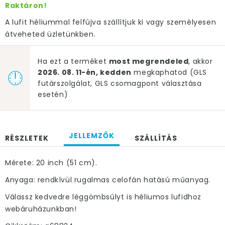
Raktáron!
A lufit héliummal felfújva szállítjuk ki vagy személyesen
átveheted üzletünkben.
Ha ezt a terméket
most megrendeled
, akkor
2026. 08. 11-én, kedden
megkaphatod (GLS
futárszolgálat, GLS csomagpont választása
esetén)
JELLEMZŐK
RÉSZLETEK
SZÁLLÍTÁS
Mérete: 20 inch (51 cm).
Anyaga: rendkívül rugalmas celofán hatású műanyag.
Válassz kedvedre léggömbsúlyt is héliumos lufidhoz
webáruházunkban!