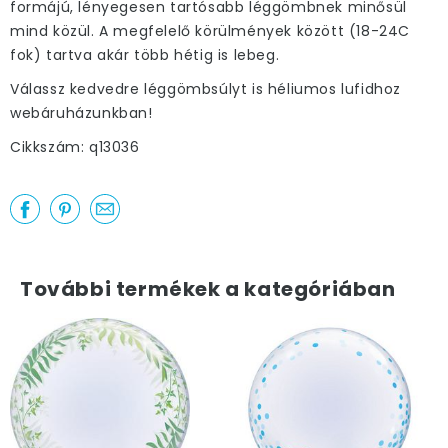
formájú, lényegesen tartósabb léggömbnek minősül
mind közül. A megfelelő körülmények között (18-24C
fok) tartva akár több hétig is lebeg.
Válassz kedvedre léggömbsúlyt is héliumos lufidhoz
webáruházunkban!
Cikkszám: q13036
További termékek a kategóriában