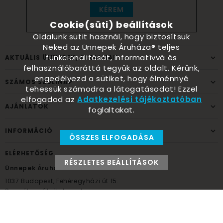
KÉREM
Cookie(süti) beállítások
Oldalunk sütit használ, hogy biztosítsuk
Neked az Ünnepek Áruháza® teljes
funkcionalitását, informatívvá és
AKTUÁLIS ÜNNEPEK, ALKALMAK
felhasználóbaráttá tegyük az oldalt. Kérünk,
engedélyezd a sütiket, hogy élménnyé
SZÁMOS SZÜLINAP
tehessük számodra a látogatásodat! Ezzel
elfogadod az
Adatkezelési tájékoztatóban
AJÁNLATOK
foglaltakat.
INFORMÁCIÓ
ÖSSZES ELFOGADÁSA
ELÉRHETŐSÉG
RÉSZLETES BEÁLLÍTÁSOK
Ünnepek Áruháza
1037
Budapest,
Fehéregyházi út 15.
Személyes átvételi pont
NYITVATARTÁS