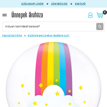
SZÜLINAPI ZSÚR
LÁNYBÚCSÚ
ESKÜVŐ
0
Egyszínű Fólia
Különleges Dekor Bubble Lufi