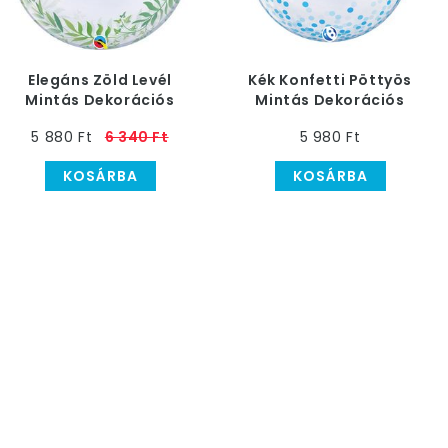
Elegáns Zöld Levél
Kék Konfetti Pöttyös
Mintás Dekorációs
Mintás Dekorációs
Héliumos Buborék Lufi,
Héliumos Buborék Lufi,
5 880 Ft
6 340 Ft
5 980 Ft
61 cm
61 cm
KOSÁRBA
KOSÁRBA