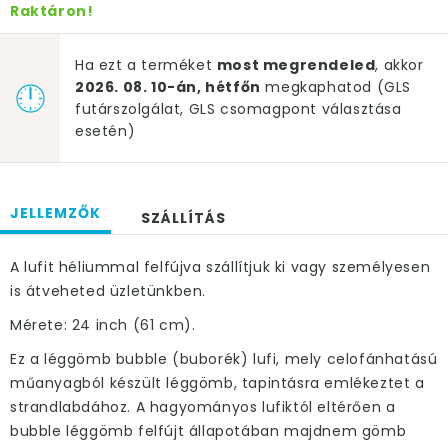
Raktáron!
Ha ezt a terméket
most megrendeled
, akkor
2026. 08. 10-án, hétfőn
megkaphatod (GLS
futárszolgálat, GLS csomagpont választása
esetén)
JELLEMZŐK
SZÁLLÍTÁS
A lufit héliummal felfújva szállítjuk ki vagy személyesen
is átveheted üzletünkben.
Mérete: 24 inch (61 cm).
Ez a léggömb bubble (buborék) lufi, mely celofánhatású
műanyagból készült léggömb, tapintásra emlékeztet a
strandlabdához. A hagyományos lufiktól eltérően a
bubble léggömb felfújt állapotában majdnem gömb