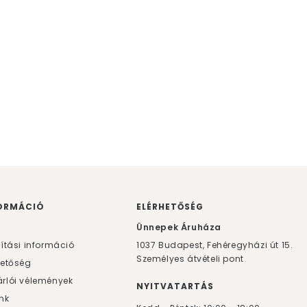
ORMÁCIÓ
ELÉRHETŐSÉG
F
Ünnepek Áruháza
lítási információ
1037
Budapest,
Fehéregyházi út 15.
Személyes átvételi pont
hetőség
rlói vélemények
NYITVATARTÁS
nk