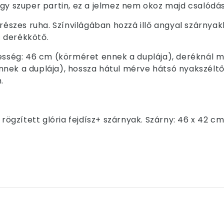
egy szuper partin, ez a jelmez nem okoz majd csalódás
részes ruha. Színvilágában hozzá illő angyal szárnyak
ű derékkötő.
lesség: 46 cm (körméret ennek a duplája), deréknál m
ek a duplája), hossza hátul mérve hátsó nyakszéltől 
.
 rögzített glória fejdísz+ szárnyak. Szárny: 46 x 42 cm