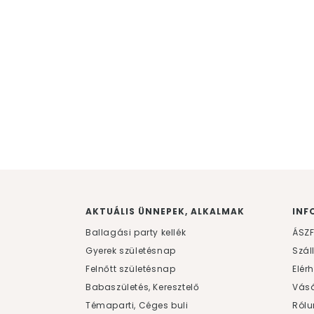
AKTUÁLIS ÜNNEPEK, ALKALMAK
INF
Ballagási party kellék
ÁSZ
Gyerek születésnap
Szál
Felnőtt születésnap
Elér
Babaszületés, Keresztelő
Vásá
Témaparti, Céges buli
Rólu