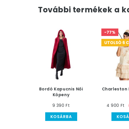
További termékek a k
-77%
UTOLSÓ 6 
Bordó Kapucnis Női
Charleston 
Köpeny
9 390 Ft
4 900 Ft
KOSÁRBA
KOSÁ