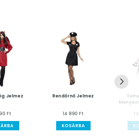
ög Jelmez
Rendőrnő Jelmez
Teme
Menyass
590 Ft
14 890 Ft
14
SÁRBA
KOSÁRBA
K