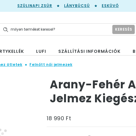
SZÜLINAPI ZSÚR
LÁNYBÚCSÚ
ESKÜVŐ
KERESÉS
RTYKELLÉK
LUFI
SZÁLLÍTÁSI INFORMÁCIÓK
B
mez ötletek
Felnőtt női jelmezek
Arany-Fehér A
Jelmez Kiegész
18 990 Ft