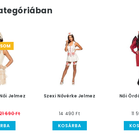
ategóriában
CSOM
Női Jelmez
Szexi Nővérke Jelmez
Női Örd
21 690 Ft
14 490 Ft
11 
RBA
KOSÁRBA
KO