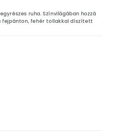
t egyrészes ruha. Színvilágában hozzá
 fejpánton, fehér tollakkal díszített