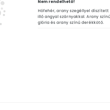
Nem rendelhető!
Hófehér, arany szegéllyel díszítet
illő angyal szárnyakkal. Arany színű
glória és arany színű derékkötő.