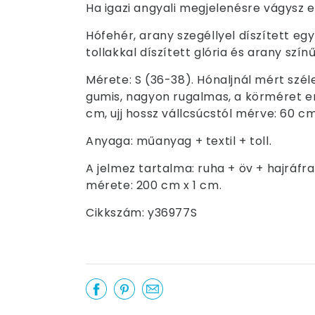
Ha igazi angyali megjelenésre vágysz 
Hófehér, arany szegéllyel díszített egy
tollakkal díszített glória és arany szín
Mérete: S (36-38). Hónaljnál mért szé
gumis, nagyon rugalmas, a körméret enn
cm, ujj hossz vállcsúcstól mérve: 60 cm
Anyaga: műanyag + textil + toll.
A jelmez tartalma: ruha + öv + hajráfra
mérete: 200 cm x 1 cm.
Cikkszám: y36977S