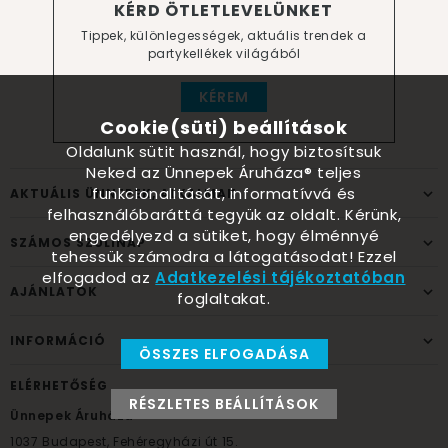
KÉRD ÖTLETLEVELÜNKET
Tippek, különlegességek, aktuális trendek a
partykellékek világából
KÉREM
Cookie(süti) beállítások
Oldalunk sütit használ, hogy biztosítsuk
Neked az Ünnepek Áruháza® teljes
funkcionalitását, informatívvá és
AKTUÁLIS ÜNNEPEK, ALKALMAK
felhasználóbaráttá tegyük az oldalt. Kérünk,
engedélyezd a sütiket, hogy élménnyé
SZÁMOS SZÜLINAP
tehessük számodra a látogatásodat! Ezzel
elfogadod az
Adatkezelési tájékoztatóban
AJÁNLATOK
foglaltakat.
INFORMÁCIÓ
ÖSSZES ELFOGADÁSA
ELÉRHETŐSÉG
RÉSZLETES BEÁLLÍTÁSOK
Ünnepek Áruháza
1037
Budapest,
Fehéregyházi út 15.