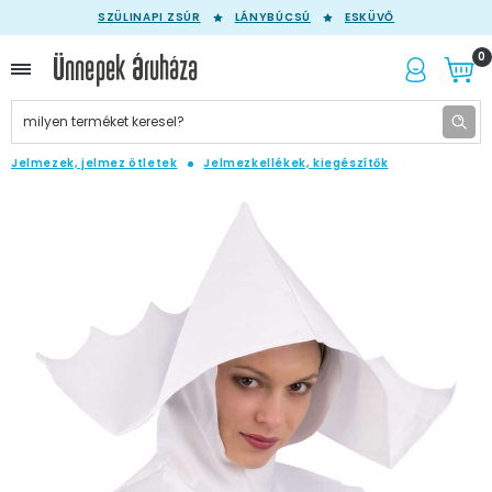
SZÜLINAPI ZSÚR
LÁNYBÚCSÚ
ESKÜVŐ
0
Jelmezek, jelmez ötletek
Jelmezkellékek, kiegészítők