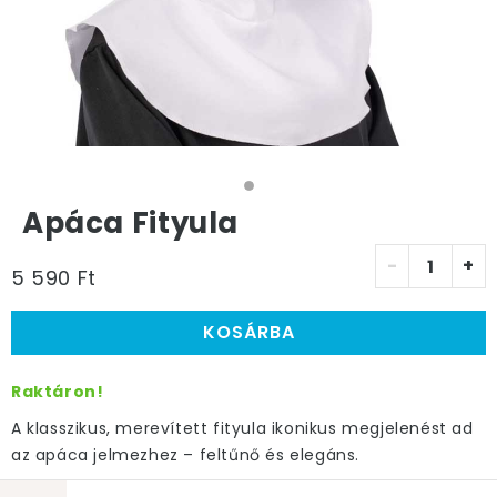
Apáca Fityula
-
+
5 590 Ft
KOSÁRBA
Raktáron!
A klasszikus, merevített fityula ikonikus megjelenést ad
az apáca jelmezhez – feltűnő és elegáns.