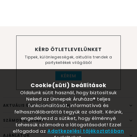
KÉRD ÖTLETLEVELÜNKET
Tippek, különlegességek, aktuális trendek a
partykellékek világából
KÉREM
Cookie(süti) beállítások
Oldalunk sütit használ, hogy biztosítsuk
Neked az Ünnepek Áruháza® teljes
funkcionalitását, informatívvá és
AKTUÁLIS ÜNNEPEK, ALKALMAK
felhasználóbaráttá tegyük az oldalt. Kérünk,
engedélyezd a sütiket, hogy élménnyé
SZÁMOS SZÜLINAP
tehessük számodra a látogatásodat! Ezzel
elfogadod az
Adatkezelési tájékoztatóban
AJÁNLATOK