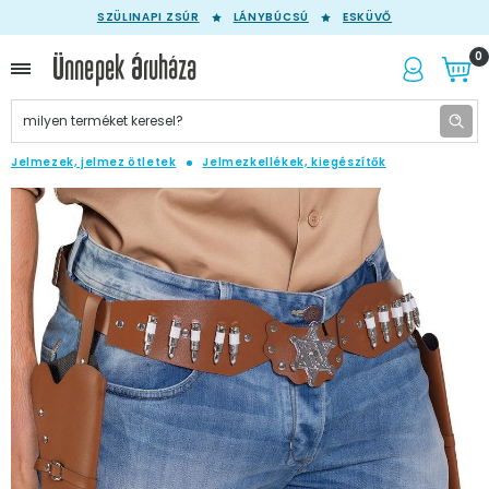
SZÜLINAPI ZSÚR
LÁNYBÚCSÚ
ESKÜVŐ
0
Jelmezek, jelmez ötletek
Jelmezkellékek, kiegészítők