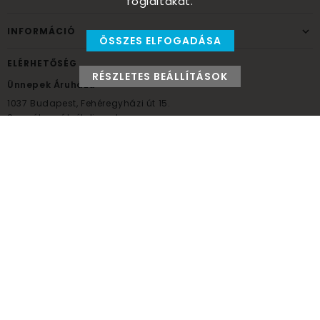
foglaltakat.
INFORMÁCIÓ
ÖSSZES ELFOGADÁSA
ELÉRHETŐSÉG
RÉSZLETES BEÁLLÍTÁSOK
Ünnepek Áruháza
1037
Budapest,
Fehéregyházi út 15.
Személyes átvételi pont
NYITVATARTÁS
Kedd - Péntek: 10:00 - 18:00
Szombat: 9:00 - 14:00
Hétfő, vasárnap: ZÁRVA
+36 30 984 6955
unnepekaruhaza@bwh.hu
UnnepekAruhaza
Ünnepek Áruháza © a partikellék specialista