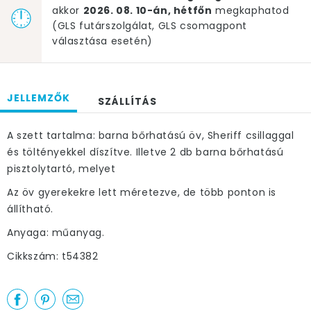
akkor
2026. 08. 10-án, hétfőn
megkaphatod
(GLS futárszolgálat, GLS csomagpont
választása esetén)
JELLEMZŐK
SZÁLLÍTÁS
A szett tartalma: barna bőrhatású öv, Sheriff csillaggal
és töltényekkel díszítve. Illetve 2 db barna bőrhatású
pisztolytartó, melyet
Az öv gyerekekre lett méretezve, de több ponton is
állítható.
Anyaga: műanyag.
Cikkszám: t54382