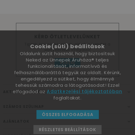
KÉRD ÖTLETLEVELÜNKET
Tippek, különlegességek, aktuális trendek a
Cookie(süti) beállítások
partykellékek világából
Oldalunk sütit használ, hogy biztosítsuk
Neked az Ünnepek Áruháza® teljes
KÉREM
funkcionalitását, informatívvá és
felhasználóbaráttá tegyük az oldalt. Kérünk,
engedélyezd a sütiket, hogy élménnyé
tehessük számodra a látogatásodat! Ezzel
elfogadod az
Adatkezelési tájékoztatóban
AKTUÁLIS ÜNNEPEK, ALKALMAK
foglaltakat.
SZÁMOS SZÜLINAP
ÖSSZES ELFOGADÁSA
AJÁNLATOK
RÉSZLETES BEÁLLÍTÁSOK