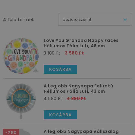
4
féle termék
pozíció szerint
Love You Grandpa Happy Faces
Héliumos Fólia Lufi, 46 cm
3 180 Ft
3 580 Ft
Hiszen ők
aztán a világ végére is elmennek, a
KOSÁRBA
csillagokat is lehozzák imádott unokáik kedvéért
.
Ha kell a kertben barkácsolnak, ha kell modellvasutat
A Legjobb Nagypapa Feliratú
építenek, fagyit vesznek, hős lovagot játszanak,
Héliumos Fólia Lufi, 43 cm
ráadásul
minden csínyban benne vannak
.
4 580 Ft
4 880 Ft
Bölcsességük és tanításaik egész életre való
útmutatást adnak
nekünk. Nagy szerencséje van
KOSÁRBA
annak, akinek még van nagypapája.
Ezért aztán fontos tudatosítani bennük, mennyire
A legjobb Nagypapa Vállszalag
-79%