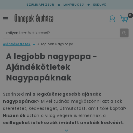
SZÜLINAPI ZSÚR
LÁNYBÚCSÚ
ESKÜVŐ
0
Ajándékötletek
A Legjobb Nagypapa
A legjobb nagypapa -
Ajándékötletek
Nagypapáknak
Szerinted
mi a legkülönlegesebb ajándék
nagypapának
? Mivel tudnád megköszönni azt a sok
szeretetet, kedvességet, útmutatást, amit tőle kaptál?
Hiszen ők
aztán a világ végére is elmennek, a
csillagokat is lehozzák imádott unokáik kedvéért
.