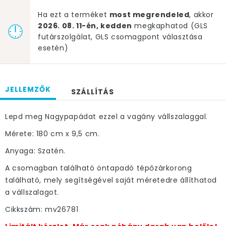
Ha ezt a terméket
most megrendeled
, akkor
2026. 08. 11-én, kedden
megkaphatod (GLS
futárszolgálat, GLS csomagpont választása
esetén)
JELLEMZŐK
SZÁLLÍTÁS
Lepd meg Nagypapádat ezzel a vagány vállszalaggal.
Mérete: 180 cm x 9,5 cm.
Anyaga: Szatén.
A csomagban található öntapadó tépőzárkorong
található, mely segítségével saját méretedre állíthatod
a vállszalagot.
Cikkszám: mv26781