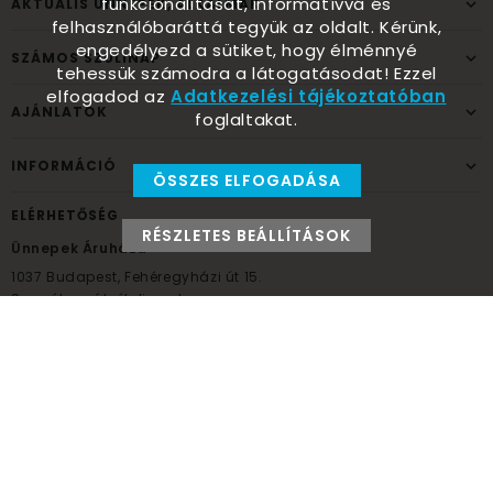
funkcionalitását, informatívvá és
AKTUÁLIS ÜNNEPEK, ALKALMAK
felhasználóbaráttá tegyük az oldalt. Kérünk,
engedélyezd a sütiket, hogy élménnyé
SZÁMOS SZÜLINAP
tehessük számodra a látogatásodat! Ezzel
elfogadod az
Adatkezelési tájékoztatóban
AJÁNLATOK
foglaltakat.
INFORMÁCIÓ
ÖSSZES ELFOGADÁSA
ELÉRHETŐSÉG
RÉSZLETES BEÁLLÍTÁSOK
Ünnepek Áruháza
1037
Budapest,
Fehéregyházi út 15.
Személyes átvételi pont
NYITVATARTÁS
Kedd - Péntek: 10:00 - 18:00
Szombat: 9:00 - 14:00
Hétfő, vasárnap: ZÁRVA
+36 30 984 6955