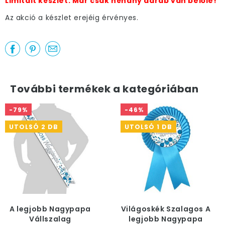
Limitált készlet. Már csak néhány darab van belőle!
Az akció a készlet erejéig érvényes.
További termékek a kategóriában
-79%
-46%
UTOLSÓ 2 DB
UTOLSÓ 1 DB
A legjobb Nagypapa
Világoskék Szalagos A
Vállszalag
legjobb Nagypapa