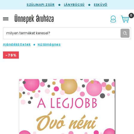
SZÜLINAPI ZSÚR
LÁNYBÚCSÚ
ESKÜVŐ
0
Ajándékötletek
Hűtőmágnes
-79%