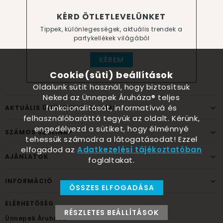
KÉRD ÖTLETLEVELÜNKET
Tippek, különlegességek, aktuális trendek a
partykellékek világából
KÉREM
Cookie(süti) beállítások
Oldalunk sütit használ, hogy biztosítsuk
Neked az Ünnepek Áruháza® teljes
funkcionalitását, informatívvá és
AKTUÁLIS ÜNNEPEK, ALKALMAK
felhasználóbaráttá tegyük az oldalt. Kérünk,
engedélyezd a sütiket, hogy élménnyé
SZÁMOS SZÜLINAP
tehessük számodra a látogatásodat! Ezzel
elfogadod az
Adatkezelési tájékoztatóban
AJÁNLATOK
foglaltakat.
INFORMÁCIÓ
ÖSSZES ELFOGADÁSA
ELÉRHETŐSÉG
RÉSZLETES BEÁLLÍTÁSOK
Ünnepek Áruháza