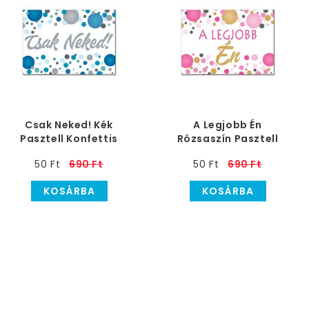
Csak Neked! Kék
A Legjobb Én
Pasztell Konfettis
Rózsaszín Pasztell
Hűtőmágnes
Konfettis Hűtőmágnes
50 Ft
690 Ft
50 Ft
690 Ft
KOSÁRBA
KOSÁRBA