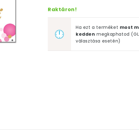
Raktáron!
Ha ezt a terméket
most m
kedden
megkaphatod (GLS
választása esetén)