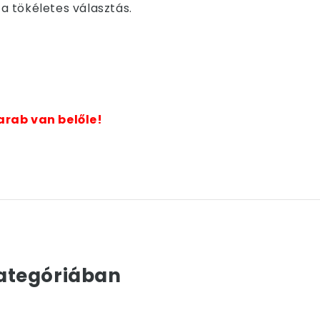
 tökéletes választás.
arab van belőle!
ategóriában