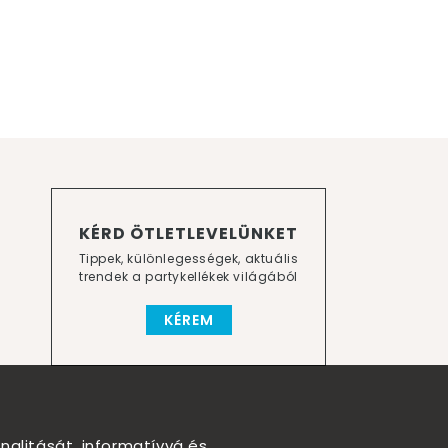
KÉRD ÖTLETLEVELÜNKET
Tippek, különlegességek, aktuális
trendek a partykellékek világából
KÉREM
nalitását, informatívvá és