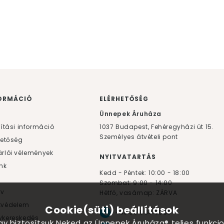
ORMÁCIÓ
ELÉRHETŐSÉG
F
Ünnepek Áruháza
lítási információ
1037
Budapest,
Fehéregyházi út 15.
Személyes átvételi pont
hetőség
rlói vélemények
NYITVATARTÁS
nk
Kedd - Péntek: 10:00 - 18:00
Szombat: 9:00 - 14:00
yv
Hétfő, vasárnap: ZÁRVA
tvédelem
Cookie(süti) beállítások
+36 30 984 6955
kereskedés
ogy biztosítsuk Neked az Ünnepek Áruháza® teljes funkcio