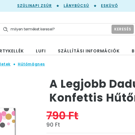
SZÜLINAPI ZSÚR
LÁNYBÚCSÚ
ESKÜVŐ
KERESÉS
RTYKELLÉK
LUFI
SZÁLLÍTÁSI INFORMÁCIÓK
B
letek
Hűtőmágnes
A Legjobb Dadu
Konfettis Hű
790 Ft
90 Ft