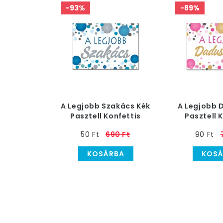
-93%
-89%
A Legjobb Szakács Kék
A Legjobb 
Pasztell Konfettis
Pasztell 
Hűtőmágnes
Hűtőm
50 Ft
690 Ft
90 Ft
KOSÁRBA
KOSÁ