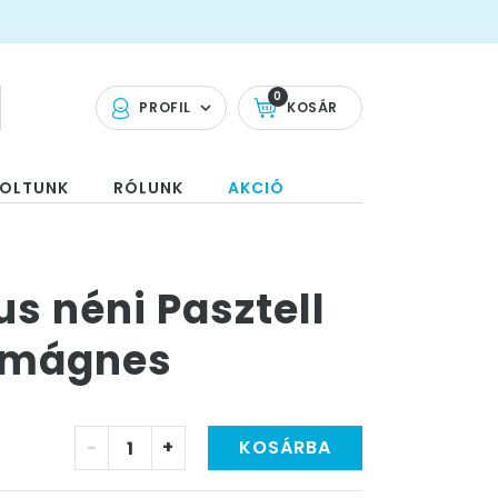
0
PROFIL
KOSÁR
OLTUNK
RÓLUNK
AKCIÓ
s néni Pasztell
tőmágnes
-
+
KOSÁRBA