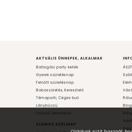
AKTUÁLIS ÜNNEPEK, ALKALMAK
INF
Ballagási party kellék
ÁSZ
Gyerek születésnap
Szál
Felnőtt születésnap
Elér
Babaszületés, Keresztelő
Vásá
Témaparti, Céges buli
Rólu
Lánybúcsú
Blog
Esküvői Dekoráció
Kön
Ada
SZÁMOS SZÜLINAP
Nagy
Oldalunk sütit használ, h