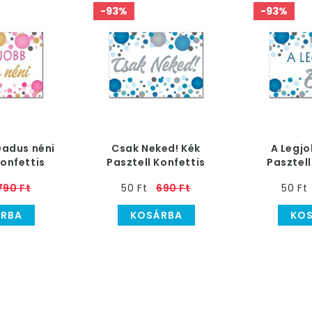
-93%
-93%
Dadus néni
Csak Neked! Kék
A Legjo
Konfettis
Pasztell Konfettis
Pasztell
ágnes
Hűtőmágnes
Hűtő
790 Ft
50 Ft
690 Ft
50 Ft
RBA
KOSÁRBA
KO