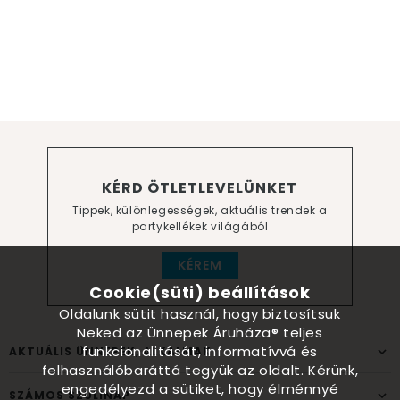
KÉRD ÖTLETLEVELÜNKET
Tippek, különlegességek, aktuális trendek a
partykellékek világából
KÉREM
Cookie(süti) beállítások
Oldalunk sütit használ, hogy biztosítsuk
Neked az Ünnepek Áruháza® teljes
funkcionalitását, informatívvá és
AKTUÁLIS ÜNNEPEK, ALKALMAK
felhasználóbaráttá tegyük az oldalt. Kérünk,
engedélyezd a sütiket, hogy élménnyé
SZÁMOS SZÜLINAP