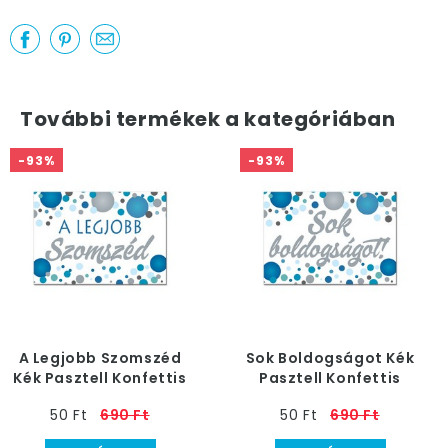
További termékek a kategóriában
-93%
-93%
A Legjobb Szomszéd
Sok Boldogságot Kék
Kék Pasztell Konfettis
Pasztell Konfettis
Hűtőmágnes
Hűtőmágnes
50 Ft
690 Ft
50 Ft
690 Ft