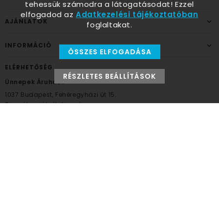
tehessük számodra a látogatásodat! Ezzel
elfogadod az
Adatkezelési tájékoztatóban
AJÁNLATOK
foglaltakat.
INFORMÁCIÓ
ÖSSZES ELFOGADÁSA
ELÉRHETŐSÉG
RÉSZLETES BEÁLLÍTÁSOK
Ünnepek Áruháza
1037
Budapest,
Fehéregyházi út 15.
Személyes átvételi pont
NYITVATARTÁS
Kedd - Péntek: 10:00 - 18:00
Szombat: 9:00 - 14:00
Hétfő, vasárnap: ZÁRVA
+36 30 984 6955
unnepekaruhaza@bwh.hu
UnnepekAruhaza