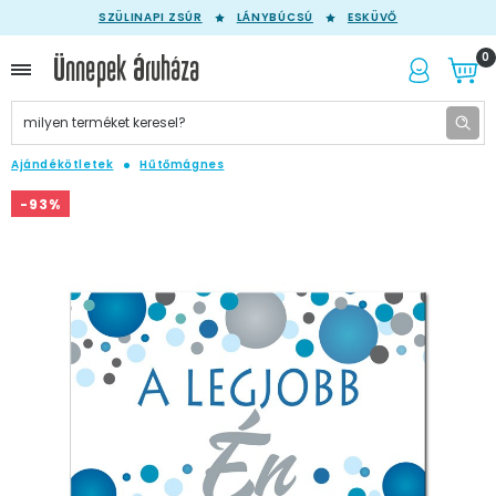
SZÜLINAPI ZSÚR
LÁNYBÚCSÚ
ESKÜVŐ
0
Ajándékötletek
Hűtőmágnes
-93%