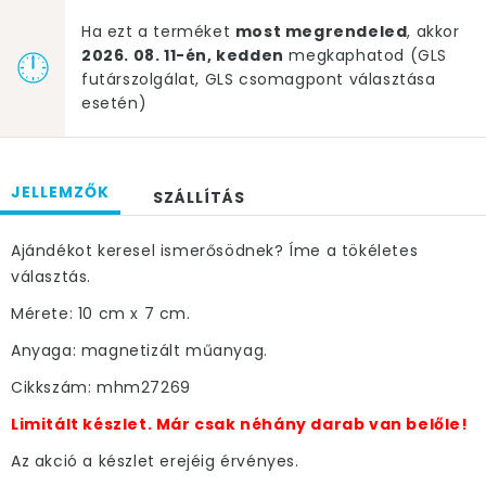
Ha ezt a terméket
most megrendeled
, akkor
2026. 08. 11-én, kedden
megkaphatod (GLS
futárszolgálat, GLS csomagpont választása
esetén)
JELLEMZŐK
SZÁLLÍTÁS
Ajándékot keresel ismerősödnek? Íme a tökéletes
választás.
Mérete: 10 cm x 7 cm.
Anyaga: magnetizált műanyag.
Cikkszám: mhm27269
Limitált készlet. Már csak néhány darab van belőle!
Az akció a készlet erejéig érvényes.