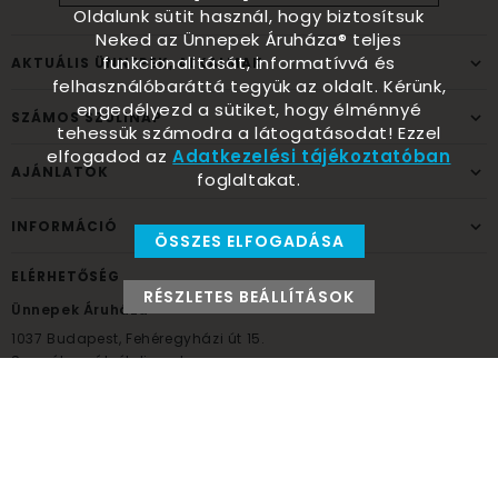
Oldalunk sütit használ, hogy biztosítsuk
Neked az Ünnepek Áruháza® teljes
funkcionalitását, informatívvá és
AKTUÁLIS ÜNNEPEK, ALKALMAK
felhasználóbaráttá tegyük az oldalt. Kérünk,
engedélyezd a sütiket, hogy élménnyé
SZÁMOS SZÜLINAP
tehessük számodra a látogatásodat! Ezzel
elfogadod az
Adatkezelési tájékoztatóban
AJÁNLATOK
foglaltakat.
INFORMÁCIÓ
ÖSSZES ELFOGADÁSA
ELÉRHETŐSÉG
RÉSZLETES BEÁLLÍTÁSOK
Ünnepek Áruháza
1037
Budapest,
Fehéregyházi út 15.
Személyes átvételi pont
NYITVATARTÁS
Kedd - Péntek: 10:00 - 18:00
Szombat: 9:00 - 14:00
Hétfő, vasárnap: ZÁRVA