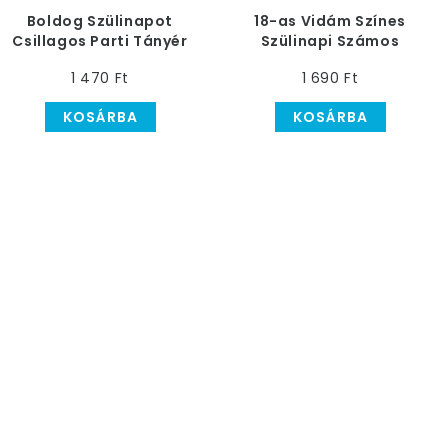
Boldog Szülinapot
18-as Vidám Színes
Csillagos Parti Tányér
Szülinapi Számos
Zászlófüzér - 5 m
1 470 Ft
1 690 Ft
KOSÁRBA
KOSÁRBA