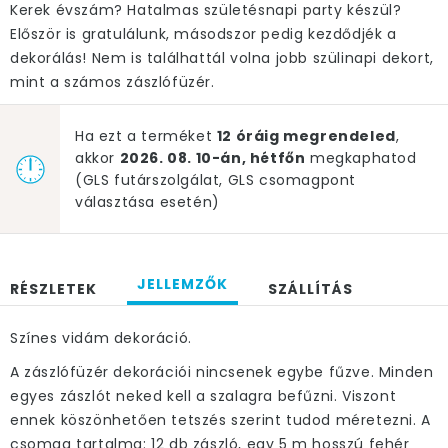
Kerek évszám? Hatalmas születésnapi party készül?
Először is gratulálunk, másodszor pedig kezdődjék a
dekorálás! Nem is találhattál volna jobb szülinapi dekort,
mint a számos zászlófüzér.
Ha ezt a terméket
12 óráig megrendeled
,
akkor
2026. 08. 10-án, hétfőn
megkaphatod
(GLS futárszolgálat, GLS csomagpont
választása esetén)
JELLEMZŐK
RÉSZLETEK
SZÁLLÍTÁS
Színes vidám dekoráció.
A zászlófüzér dekorációi nincsenek egybe fűzve. Minden
egyes zászlót neked kell a szalagra befűzni. Viszont
ennek köszönhetően tetszés szerint tudod méretezni. A
csomag tartalma: 12 db zászló, egy 5 m hosszú fehér