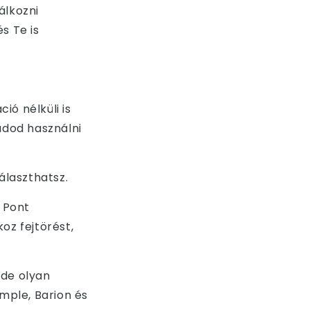
álkozni
s Te is
ció nélküli is
udod használni
álaszthatsz.
 Pont
oz fejtörést,
 de olyan
imple, Barion és