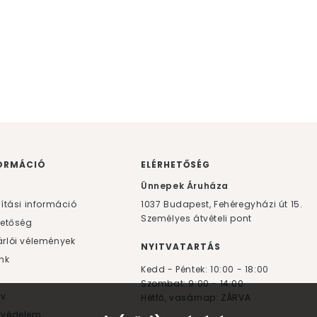
ORMÁCIÓ
ELÉRHETŐSÉG
F
Ünnepek Áruháza
lítási információ
1037
Budapest,
Fehéregyházi út 15.
Személyes átvételi pont
hetőség
rlói vélemények
NYITVATARTÁS
nk
Kedd - Péntek: 10:00 - 18:00
Szombat: 9:00 - 14:00
yv
Hétfő, vasárnap: ZÁRVA
tvédelem