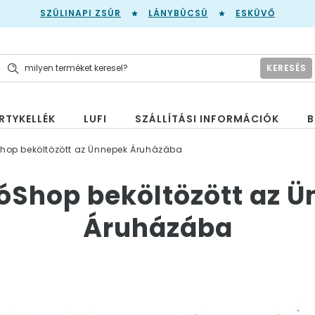
SZÜLINAPI ZSÚR
LÁNYBÚCSÚ
ESKÜVŐ
KERESÉS
RTYKELLÉK
LUFI
SZÁLLÍTÁSI INFORMÁCIÓK
B
hop beköltözött az Ünnepek Áruházába
óShop beköltözött az 
Áruházába