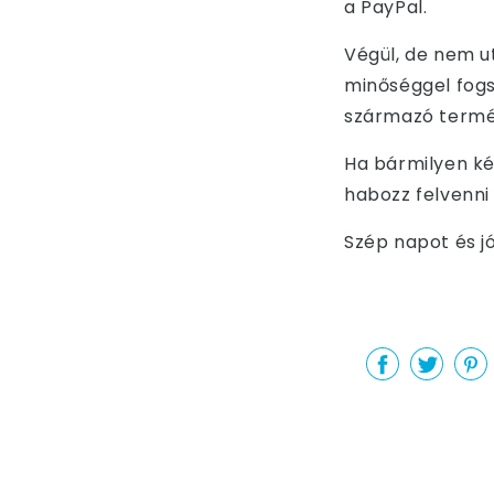
a PayPal.
Végül, de nem u
minőséggel fogsz
származó termék
Ha bármilyen ké
habozz felvenni
Szép napot és j