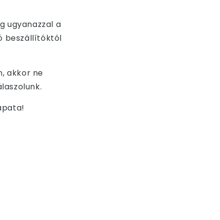
ag ugyanazzal a
ó beszállítóktól
, akkor ne
laszolunk.
apata!