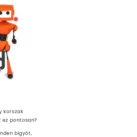
gy korszak
nt ez pontosan?
inden bigyót,