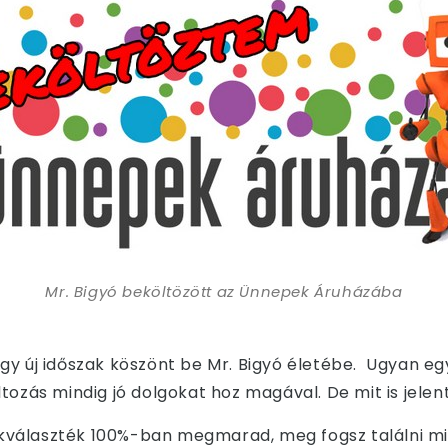
Mr. Bigyó beköltözött az Ünnepek Áruházába
egy új időszak köszönt be Mr. Bigyó életébe. Ugyan e
áltozás mindig jó dolgokat hoz magával. De mit is jele
kválaszték 100%-ban megmarad,
meg fogsz találni m