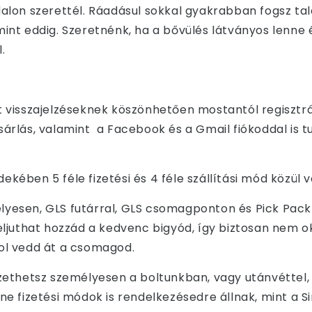
dalon szerettél. Ráadásul sokkal gyakrabban fogsz tal
 mint eddig. Szeretnénk, ha a bővülés látványos lenne é
.
A Bigyós termékeket itt találod
t visszajelzéseknek köszönhetően mostantól
regisztrá
sárlás, valamint a Facebook és a Gmail fiókoddal is t
rdekében
5 féle fizetési és 4 féle szállítási mód
közül v
yesen, GLS futárral, GLS csomagponton és Pick Pack
eljuthat hozzád a kedvenc bigyód, így biztosan nem ok
ol vedd át a csomagod.
izethetsz személyesen a boltunkban, vagy utánvéttel,
ne fizetés
i módok is rendelkezésedre állnak, mint a S