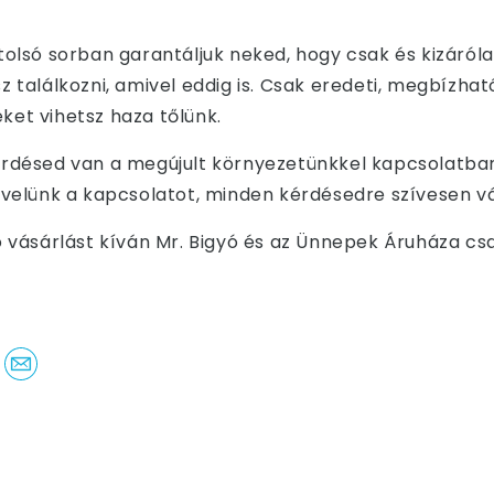
tolsó sorban garantáljuk neked, hogy csak és kizáról
 találkozni, amivel eddig is. Csak eredeti, megbízhat
et vihetsz haza tőlünk.
rdésed van a megújult környezetünkkel kapcsolatban
 velünk a kapcsolatot, minden kérdésedre szívesen vá
ó vásárlást kíván Mr. Bigyó és az Ünnepek Áruháza cs