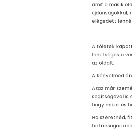
amit a másik ol
újdonságok
kal,
elégedett lennél
A tőletek kapot
lehetséges a vá
az oldalt.
A kényelmed é
Azaz már személ
segítségével is 
hogy mikor és h
Ha szeretnéd, f
biztonságos onli