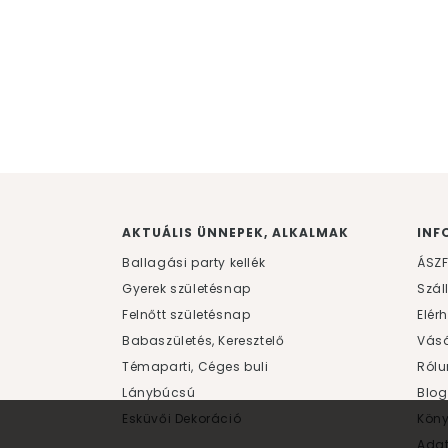
AKTUÁLIS ÜNNEPEK, ALKALMAK
INF
Ballagási party kellék
ÁSZ
Gyerek születésnap
Szál
Felnőtt születésnap
Elér
Babaszületés, Keresztelő
Vásá
Témaparti, Céges buli
Rólu
Lánybúcsú
Blog
Esküvői Dekoráció
Kön
Ada