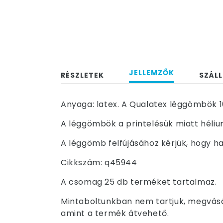
JELLEMZŐK
RÉSZLETEK
SZÁLL
Anyaga: latex. A Qualatex léggömbök 1
A léggömbök a printelésük miatt hélium
A léggömb felfújásához kérjük, hogy ha
Cikkszám: q45944
A csomag 25 db terméket tartalmaz.
Mintaboltunkban nem tartjuk, megvásár
amint a termék átvehető.