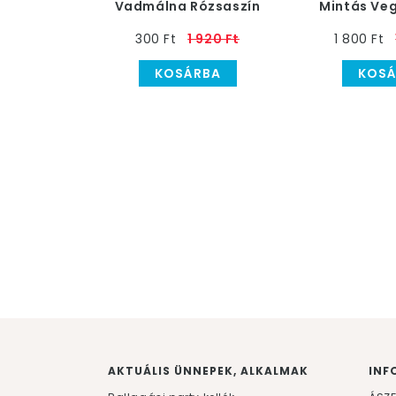
Vadmálna Rózsaszín
Mintás Veg
Szülinapi Latex Lufi
Gumi Lufi, 
300 Ft
1 920 Ft
1 800 Ft
KOSÁRBA
KOSÁ
AKTUÁLIS ÜNNEPEK, ALKALMAK
INF