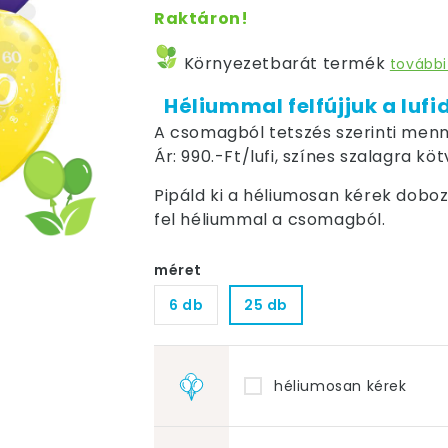
Raktáron!
Környezetbarát termék
további
Héliummal felfújjuk a lufi
A csomagból tetszés szerinti menn
Ár: 990.-Ft/lufi, színes szalagra kö
Pipáld ki a héliumosan kérek dobozt,
fel héliummal a csomagból.
méret
6 db
25 db
héliumosan kérek