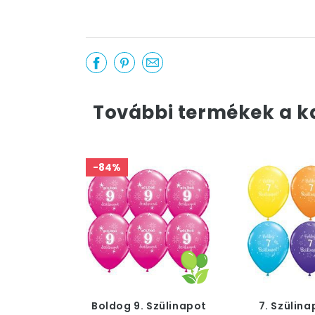
További termékek a k
-84%
Boldog 9. Szülinapot
7. Szülina