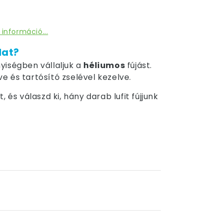
 információ...
dat?
yiségben vállaljuk a
héliumos
fújást.
tve és tartósító zselével kezelve.
 és válaszd ki, hány darab lufit fújjunk