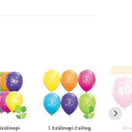
UTOLSÓ
Szülinapi
1. Szülinapi Csillag
40-