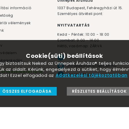
F
Ünnepek Áruháza
lítási információ
1037
Budapest,
Fehéregyházi út 15.
Személyes átvételi pont
hetőség
rlói vélemények
NYITVATARTÁS
nk
Kedd - Péntek: 10:00 - 18:00
Szombat: 9:00 - 14:00
yv
Hétfő, vasárnap: ZÁRVA
tvédelem
Cookie(süti) beállítások
+36 30 984 6955
kereskedés
ogy biztosítsuk Neked az Ünnepek Áruháza® teljes funkcio
unnepekaruhaza@bwh.hu
ük az oldalt. Kérünk, engedélyezd a sütiket, hogy élmé
Környezetbarát lufik
UnnepekAruhaza
dat! Ezzel elfogadod az
Adatkezelési tájékoztatóban
ÖSSZES ELFOGADÁSA
RÉSZLETES BEÁLLÍTÁSOK