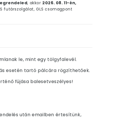
egrendeled
, akkor
2026. 08. 11-én,
 futárszolgálat, GLS csomagpont
lanak le, mint egy tölgyfalevél.
jás esetén tartó pálcára rögzíthetőek.
örténő fújása balesetveszélyes!
Rendelés után emailben értesítünk,