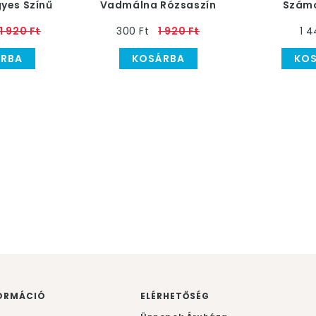
yes Színű
Vadmálna Rózsaszín
Számo
6 db, 28 cm
Szülinapi Latex Lufi
Tropical,
1 920 Ft
300 Ft
1 920 Ft
1 4
RBA
KOSÁRBA
KO
ORMÁCIÓ
ELÉRHETŐSÉG