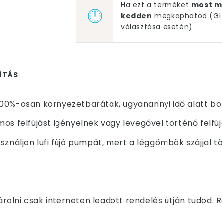
Ha ezt a terméket
most m
kedden
megkaphatod (GLS
választása esetén)
ÍTÁS
00%-osan környezetbarátak, ugyanannyi idő alatt bom
os felfújást igényelnek vagy levegővel történő felfú
sználjon lufi fújó pumpát, mert a léggömbök szájjal t
olni csak interneten leadott rendelés útján tudod. 