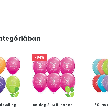
ategóriában
-84%
pi Csillag
Boldog 2. Szülinapot -
30-as 