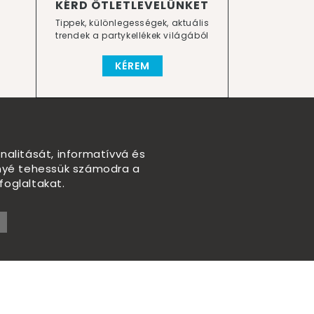
KÉRD ÖTLETLEVELÜNKET
Tippek, különlegességek, aktuális
trendek a partykellékek világából
KÉREM
nalitását, informatívvá és
nnyé tehessük számodra a
foglaltakat.