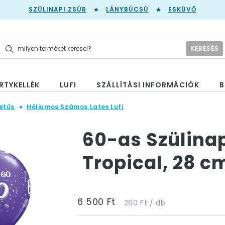
SZÜLINAPI ZSÚR
LÁNYBÚCSÚ
ESKÜVŐ
KERESÉS
RTYKELLÉK
LUFI
SZÁLLÍTÁSI INFORMÁCIÓK
B
etűs
Héliumos Számos Latex Lufi
60-as Szülinap
Tropical, 28 c
6 500 Ft
260 Ft / db