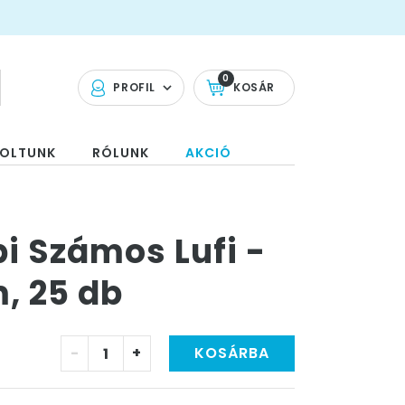
0
PROFIL
KOSÁR
OLTUNK
RÓLUNK
AKCIÓ
i Számos Lufi -
m, 25 db
-
+
KOSÁRBA