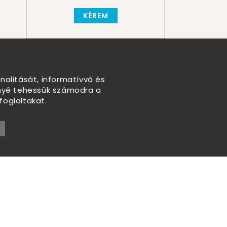
KÉREM
nalitását, informatívvá és
nnyé tehessük számodra a
foglaltakat.