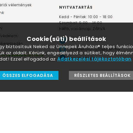
rlói vélemények
NYITVATARTÁS
nk
Kedd - Péntek: 10:00 - 18:00
Szombat: 9:00 - 14:00
yv
Hétfő, vasárnap: ZÁRVA
tvédelem
Cookie(süti) beállítások
+36 30 984 6955
kereskedés
ogy biztosítsuk Neked az Ünnepek Áruháza® teljes funkcio
unnepekaruhaza@bwh.hu
ük az oldalt. Kérünk, engedélyezd a sütiket, hogy élmé
Környezetbarát lufik
UnnepekAruhaza
dat! Ezzel elfogadod az
Adatkezelési tájékoztatóban
ÖSSZES ELFOGADÁSA
RÉSZLETES BEÁLLÍTÁSOK