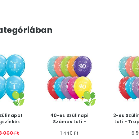
ategóriában
Szülinapot
40-es Szülinapi
2-es Szül
Égszínkék
Számos Lufi -
Lufi - Tro
Latex Lufi
Tropical, 28 cm, 6 db
2
8 000 Ft
1 440 Ft
6 5