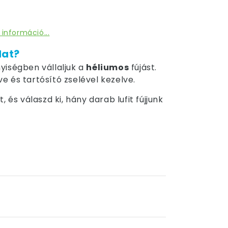
 információ...
dat?
yiségben vállaljuk a
héliumos
fújást.
tve és tartósító zselével kezelve.
 és válaszd ki, hány darab lufit fújjunk