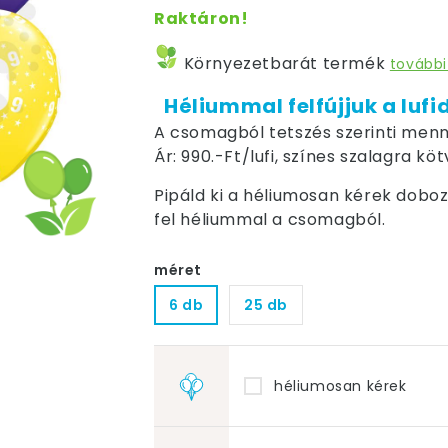
Raktáron!
Környezetbarát termék
további
Héliummal felfújjuk a lufi
A csomagból tetszés szerinti menn
Ár: 990.-Ft/lufi, színes szalagra kö
Pipáld ki a héliumosan kérek dobozt,
fel héliummal a csomagból.
méret
6 db
25 db
héliumosan kérek