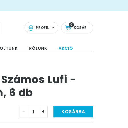
0
PROFIL
KOSÁR
OLTUNK
RÓLUNK
AKCIÓ
 Számos Lufi -
m, 6 db
-
+
KOSÁRBA