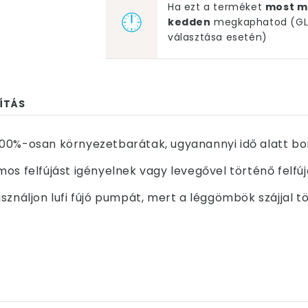
Ha ezt a terméket
most m
kedden
megkaphatod (GLS
választása esetén)
ÍTÁS
00%-osan környezetbarátak, ugyanannyi idő alatt bom
os felfújást igényelnek vagy levegővel történő felfú
sználjon lufi fújó pumpát, mert a léggömbök szájjal t