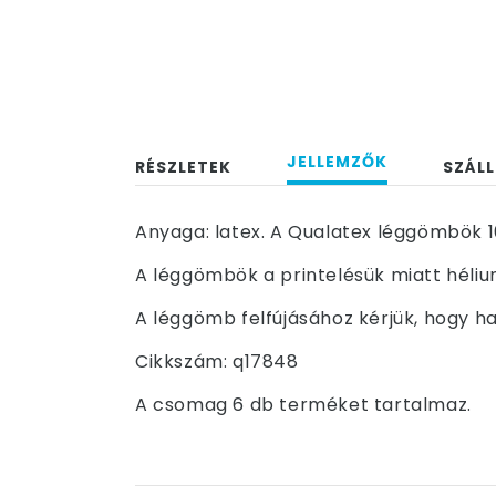
JELLEMZŐK
RÉSZLETEK
SZÁLL
Anyaga: latex. A Qualatex léggömbök 1
A léggömbök a printelésük miatt hélium
A léggömb felfújásához kérjük, hogy ha
Cikkszám: q17848
A csomag 6 db terméket tartalmaz.