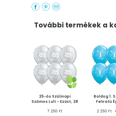
További termékek a k
25-ös Szülinapi
Boldog 1. 
Számos Lufi - Ezüst, 28
Feliratú 
cm, 25 db
Szülinapi 
7 250 Ft
2 250 Ft