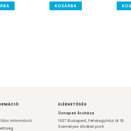
RBA
KOSÁRBA
KO
ORMÁCIÓ
ELÉRHETŐSÉG
F
Ünnepek Áruháza
lítási információ
1037
Budapest,
Fehéregyházi út 15.
Személyes átvételi pont
hetőség