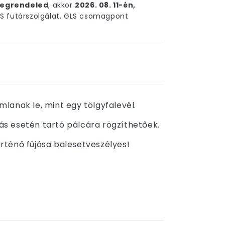
egrendeled
, akkor
2026. 08. 11-én,
 futárszolgálat, GLS csomagpont
lanak le, mint egy tölgyfalevél.
jás esetén tartó pálcára rögzíthetőek.
örténő fújása balesetveszélyes!