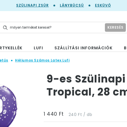
SZÜLINAPI ZSÚR
LÁNYBÚCSÚ
ESKÜVŐ
KERESÉS
RTYKELLÉK
LUFI
SZÁLLÍTÁSI INFORMÁCIÓK
B
etűs
Héliumos Számos Latex Lufi
9-es Szülinapi
Tropical, 28 c
1 440 Ft
240 Ft / db