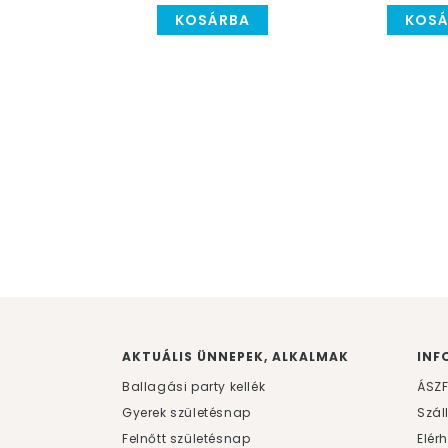
KOSÁRBA
KOSÁ
AKTUÁLIS ÜNNEPEK, ALKALMAK
INF
Ballagási party kellék
ÁSZ
Gyerek születésnap
Szál
Felnőtt születésnap
Elér