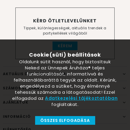
KÉRD ÖTLETLEVELÜNKET
Tippek, különlegességek, aktuális trendek a
partykellékek világából
KÉREM
Cookie(süti) beállítások
Oldalunk sütit használ, hogy biztosítsuk
Neked az Ünnepek Áruháza® teljes
funkcionalitását, informatívvá és
AKTUÁLIS ÜNNEPEK, ALKALMAK
felhasználóbaráttá tegyük az oldalt. Kérünk,
engedélyezd a sütiket, hogy élménnyé
SZÁMOS SZÜLINAP
tehessük számodra a látogatásodat! Ezzel
elfogadod az
Adatkezelési tájékoztatóban
AJÁNLATOK
foglaltakat.
INFORMÁCIÓ
ÖSSZES ELFOGADÁSA
ELÉRHETŐSÉG