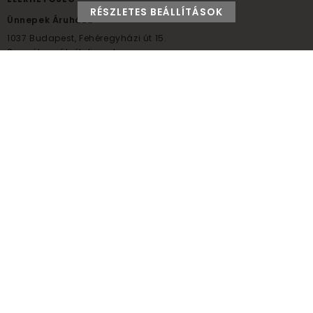
RÉSZLETES BEÁLLÍTÁSOK
Ünnepek Áruháza
1037
Budapest,
Fehéregyházi út 15.
Személyes átvételi pont
NYITVATARTÁS
Kedd - Péntek: 10:00 - 18:00
Szombat: 9:00 - 14:00
Hétfő, vasárnap: ZÁRVA
+36 30 984 6955
unnepekaruhaza@bwh.hu
UnnepekAruhaza
Ünnepek Áruháza © a partikellék specialista