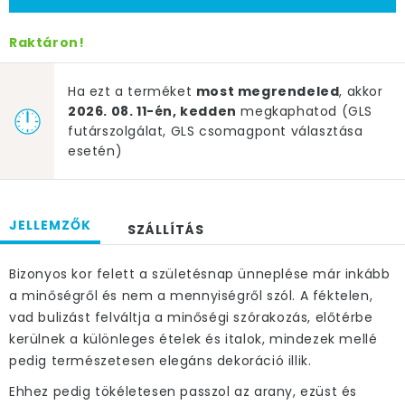
Raktáron!
Ha ezt a terméket
most megrendeled
, akkor
2026. 08. 11-én, kedden
megkaphatod (GLS
futárszolgálat, GLS csomagpont választása
esetén)
JELLEMZŐK
SZÁLLÍTÁS
Bizonyos kor felett a születésnap ünneplése már inkább
a minőségről és nem a mennyiségről szól. A féktelen,
vad bulizást felváltja a minőségi szórakozás, előtérbe
kerülnek a különleges ételek és italok, mindezek mellé
pedig természetesen elegáns dekoráció illik.
Ehhez pedig tökéletesen passzol az arany, ezüst és