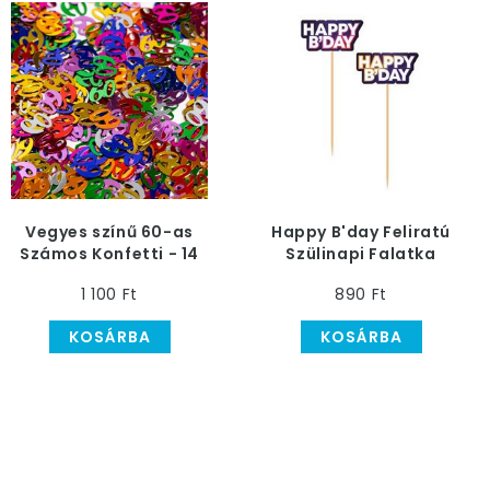
Vegyes színű 60-as
Happy B'day Feliratú
Számos Konfetti - 14
Szülinapi Falatka
gramm
Pálcika, 8 db-os
1 100 Ft
890 Ft
KOSÁRBA
KOSÁRBA