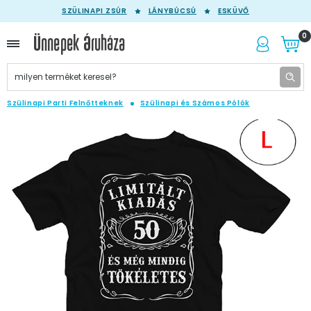
SZÜLINAPI ZSÚR
LÁNYBÚCSÚ
ESKÜVŐ
0
Szülinapi Parti Felnőtteknek
Szülinapi és Számos Pólók