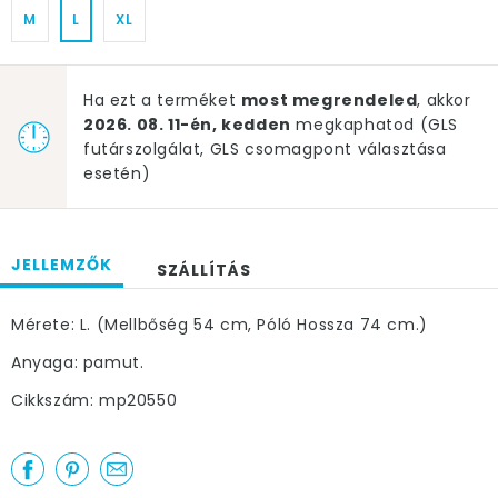
M
L
XL
Ha ezt a terméket
most megrendeled
, akkor
2026. 08. 11-én, kedden
megkaphatod (GLS
futárszolgálat, GLS csomagpont választása
esetén)
JELLEMZŐK
SZÁLLÍTÁS
Mérete: L. (Mellbőség 54 cm, Póló Hossza 74 cm.)
Anyaga: pamut.
Cikkszám: mp20550