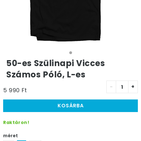
50-es Szülinapi Vicces
Számos Póló, L-es
-
+
5 990 Ft
KOSÁRBA
Raktáron!
méret