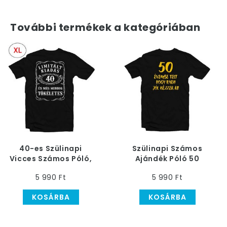
További termékek a kategóriában
40-es Szülinapi
Szülinapi Számos
Vicces Számos Póló,
Ajándék Póló 50
XL-es
Évembe Telt Hogy
5 990 Ft
5 990 Ft
Ilyen Jól Nézzek Ki!
KOSÁRBA
KOSÁRBA