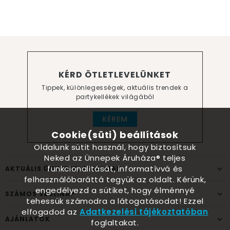
KÉRD ÖTLETLEVELÜNKET
Tippek, különlegességek, aktuális trendek a
partykellékek világából
KÉREM
Cookie(süti) beállítások
Oldalunk sütit használ, hogy biztosítsuk
Neked az Ünnepek Áruháza® teljes
funkcionalitását, informatívvá és
AKTUÁLIS ÜNNEPEK, ALKALMAK
felhasználóbaráttá tegyük az oldalt. Kérünk,
engedélyezd a sütiket, hogy élménnyé
SZÁMOS SZÜLINAP
tehessük számodra a látogatásodat! Ezzel
elfogadod az
Adatkezelési tájékoztatóban
AJÁNLATOK
foglaltakat.