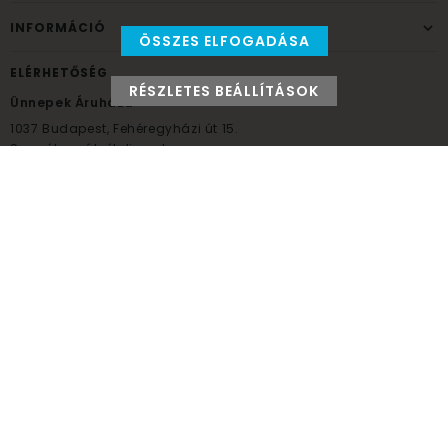
INFORMÁCIÓ
ÖSSZES ELFOGADÁSA
ELÉRHETŐSÉG
RÉSZLETES BEÁLLÍTÁSOK
Ünnepek Áruháza
1037
Budapest,
Fehéregyházi út 15.
Személyes átvételi pont
NYITVATARTÁS
Kedd - Péntek: 10:00 - 18:00
Szombat: 9:00 - 14:00
Hétfő, vasárnap: ZÁRVA
+36 30 984 6955
unnepekaruhaza@bwh.hu
UnnepekAruhaza
Ünnepek Áruháza © a partikellék specialista