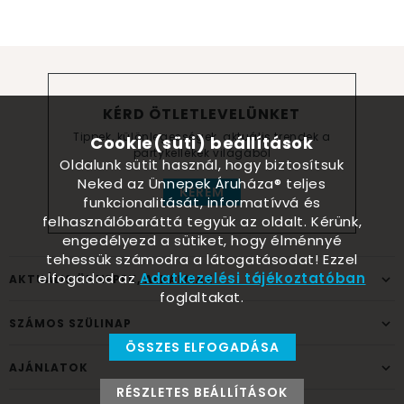
KÉRD ÖTLETLEVELÜNKET
Tippek, különlegességek, aktuális trendek a
Cookie(süti) beállítások
partykellékek világából
Oldalunk sütit használ, hogy biztosítsuk
Neked az Ünnepek Áruháza® teljes
KÉREM
funkcionalitását, informatívvá és
felhasználóbaráttá tegyük az oldalt. Kérünk,
engedélyezd a sütiket, hogy élménnyé
tehessük számodra a látogatásodat! Ezzel
elfogadod az
Adatkezelési tájékoztatóban
AKTUÁLIS ÜNNEPEK, ALKALMAK
foglaltakat.
SZÁMOS SZÜLINAP
ÖSSZES ELFOGADÁSA
AJÁNLATOK
RÉSZLETES BEÁLLÍTÁSOK