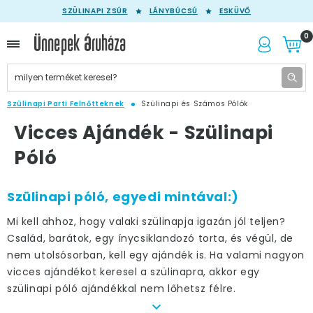
SZÜLINAPI ZSÚR
LÁNYBÚCSÚ
ESKÜVŐ
0
Szülinapi Parti Felnőtteknek
Szülinapi és Számos Pólók
Vicces Ajándék - Szülinapi
Póló
Szülinapi póló, egyedi mintával:)
Mi kell ahhoz, hogy valaki szülinapja igazán jól teljen?
Család, barátok, egy ínycsiklandozó torta, és végül, de
nem utolsósorban, kell egy ajándék is. Ha valami nagyon
vicces ajándékot keresel a szülinapra, akkor egy
szülinapi póló ajándékkal nem lőhetsz félre.