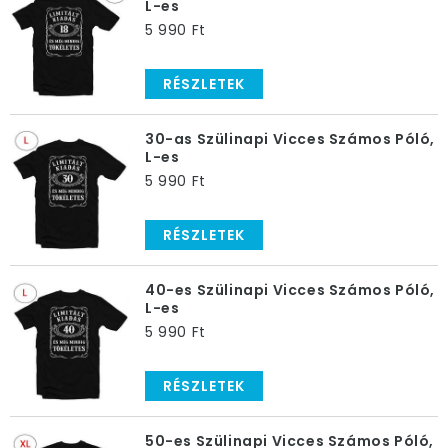
L-es
mindenki ezt fogja dicsérni.
5 990 Ft
Miért töltenél napokat vicces ajándékok után kutatva,
fogva a fejedet, hogy még mindig nem találtál semmi
RÉSZLETEK
jót, miközben
a válasz itt van a szemed előtt?
Ha
azon morfondírozol, mi lesz a legjobb vicces ajándék
30-as Szülinapi Vicces Számos Póló,
születésnapra, akkor ne is menj tovább, a szülinapi póló
L-es
beszerzése után nem lesz más dolgod, mint várni az
5 990 Ft
ünnepelt hálás kacaját.
RÉSZLETEK
40-es Szülinapi Vicces Számos Póló,
L-es
5 990 Ft
RÉSZLETEK
50-es Szülinapi Vicces Számos Póló,