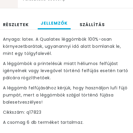
JELLEMZŐK
RÉSZLETEK
SZÁLLÍTÁS
Anyaga: latex. A Qualatex léggömbök 100%-osan
környezetbarátak, ugyanannyi idő alatt bomlanak le,
mint egy tölgyfalevél.
A léggömbök a printelésük miatt héliumos felfújást
igényelnek vagy levegővel történő felfújás esetén tartó
pálcára rögzíthetőek.
A léggömb felfújásához kérjük, hogy használjon lufi fújó
pumpát, mert a léggömbök szájjal történő fújása
balesetveszélyes!
Cikkszám: q17823
A csomag 6 db terméket tartalmaz.