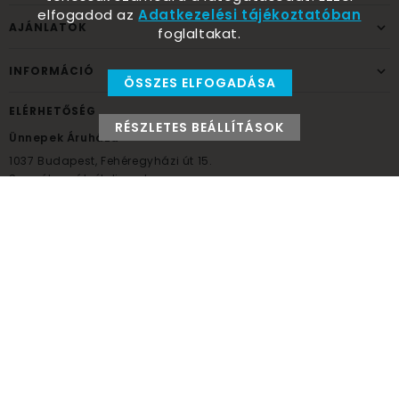
elfogadod az
Adatkezelési tájékoztatóban
AJÁNLATOK
foglaltakat.
INFORMÁCIÓ
ÖSSZES ELFOGADÁSA
ELÉRHETŐSÉG
RÉSZLETES BEÁLLÍTÁSOK
Ünnepek Áruháza
1037
Budapest,
Fehéregyházi út 15.
Személyes átvételi pont
NYITVATARTÁS
Kedd - Péntek: 10:00 - 18:00
Szombat: 9:00 - 14:00
Hétfő, vasárnap: ZÁRVA
+36 30 984 6955
unnepekaruhaza@bwh.hu
UnnepekAruhaza