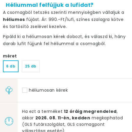
Héliummal felfújjuk a lufidat?
A csomagból tetszés szerinti mennyiségben vállaljuk a
héliumos
fújást. Ár: 990.-Ft/lufi, színes szalagra kötve
és tartósító zselével kezelve.
Pipáld ki a héliumosan kérek dobozt, és válaszd ki, hány
darab lufit fújjunk fel héliummal a csomagból.
méret
6 db
25 db
héliumosan kérek
Ha ezt a terméket
12 óráig megrendeled
,
akkor
2026. 08. 11-én, kedden
megkaphatod
(GLS futárszolgálat, GLS csomagpont
választása esetén)