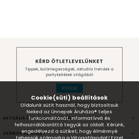
KÉRD ÖTLETLEVELÜNKET
Tippek, különlegességek, aktuális trendek a
partykellékek világából
KÉREM
Cookie(süti) beállítások
Oldalunk sütit használ, hogy biztosítsuk
Neked az Ünnepek Áruháza® teljes
funkcionalitását, informatívvá és
AKTUÁLIS ÜNNEPEK, ALKALMAK
felhasználóbaráttá tegyük az oldalt. Kérünk,
engedélyezd a sütiket, hogy élménnyé
SZÁMOS SZÜLINAP
tehessük számodra a látogatásodat! Ezzel