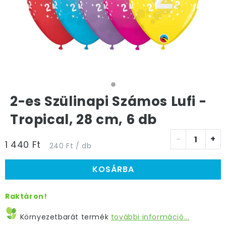
2-es Szülinapi Számos Lufi -
Tropical, 28 cm, 6 db
-
+
1 440 Ft
240 Ft / db
KOSÁRBA
Raktáron!
Környezetbarát termék
további információ...