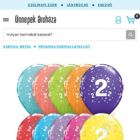
SZÜLINAPI ZSÚR
LÁNYBÚCSÚ
ESKÜVŐ
0
Számos, Betűs
Héliumos Számos Latex Lufi