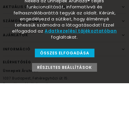
Neked az Ünnepek Áruháza® teljes
funkcionalitását, informatívvá és
AKTUÁLIS ÜNNEPEK, ALKALMAK
felhasználóbaráttá tegyük az oldalt. Kérünk,
engedélyezd a sütiket, hogy élménnyé
SZÁMOS SZÜLINAP
tehessük számodra a látogatásodat! Ezzel
elfogadod az
Adatkezelési tájékoztatóban
AJÁNLATOK
foglaltakat.
INFORMÁCIÓ
ÖSSZES ELFOGADÁSA
ELÉRHETŐSÉG
RÉSZLETES BEÁLLÍTÁSOK
Ünnepek Áruháza
1037
Budapest,
Fehéregyházi út 15.
Személyes átvételi pont
NYITVATARTÁS
Kedd - Péntek: 10:00 - 18:00
Szombat: 9:00 - 14:00
Hétfő, vasárnap: ZÁRVA
+36 30 984 6955