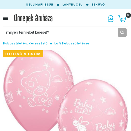
SZÜLINAPI ZSÚR
LÁNYBÚCSÚ
ESKÜVŐ
0
Babaszületés, Keresztelő
Lufi Babaszületésre
UTOLSÓ 9 CSOM