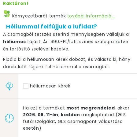
Raktáron!
Környezetbarát termék
további információ...
Héliummal felfújjuk a lufidat?
A csomagból tetszés szerinti mennyiségben vállaljuk a
héliumos
fújást. Ár: 990.-Ft/lufi, színes szalagra kötve
és tartósító zselével kezelve.
Pipáld ki a héliumosan kérek dobozt, és válaszd ki, hány
darab lufit fújjunk fel héliummal a csomagból.
héliumosan kérek
Ha ezt a terméket
most megrendeled
, akkor
2026. 08. 11-én, kedden
megkaphatod (GLS
futárszolgálat, GLS csomagpont választása
esetén)