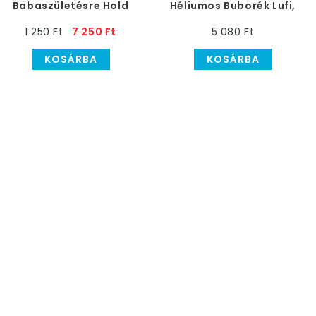
Babaszületésre Hold
Héliumos Buborék Lufi,
és Csillagok, Pink, 25
56 cm
1 250 Ft
7 250 Ft
5 080 Ft
db
KOSÁRBA
KOSÁRBA