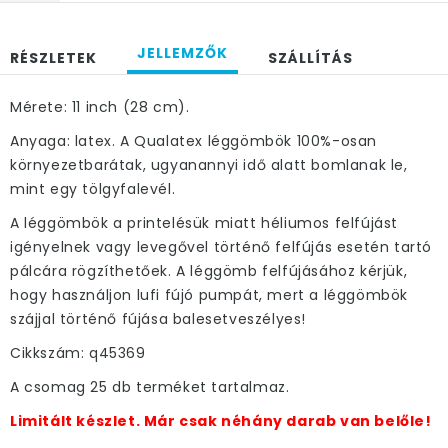
JELLEMZŐK
RÉSZLETEK
SZÁLLÍTÁS
Mérete: 11 inch (28 cm).
Anyaga: latex. A Qualatex léggömbök 100%-osan
környezetbarátak, ugyanannyi idő alatt bomlanak le,
mint egy tölgyfalevél.
A léggömbök a printelésük miatt héliumos felfújást
igényelnek vagy levegővel történő felfújás esetén tartó
pálcára rögzíthetőek. A léggömb felfújásához kérjük,
hogy használjon lufi fújó pumpát, mert a léggömbök
szájjal történő fújása balesetveszélyes!
Cikkszám: q45369
A csomag 25 db terméket tartalmaz.
Limitált készlet. Már csak néhány darab van belőle!