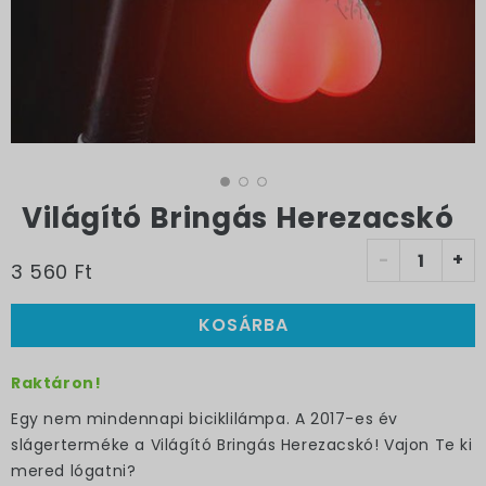
Világító Bringás Herezacskó
-
+
3 560 Ft
KOSÁRBA
Raktáron!
Egy nem mindennapi biciklilámpa. A 2017-es év
slágerterméke a Világító Bringás Herezacskó! Vajon Te ki
mered lógatni?