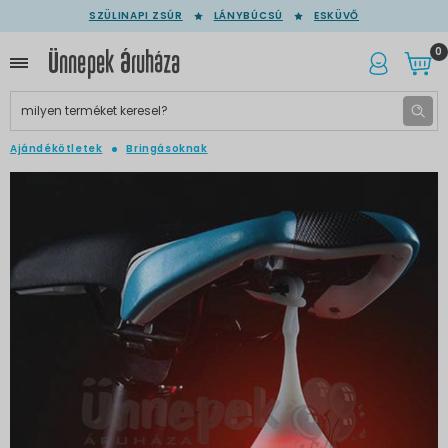
SZÜLINAPI ZSÚR
LÁNYBÚCSÚ
ESKÜVŐ
0
Ajándékötletek
Bringásoknak