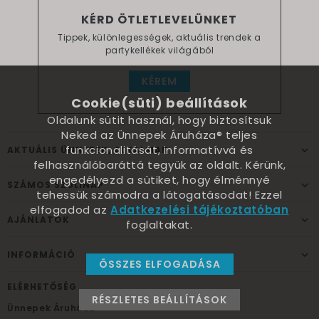
KÉRD ÖTLETLEVELÜNKET
Tippek, különlegességek, aktuális trendek a
partykellékek világából
KÉREM
Cookie(süti) beállítások
Oldalunk sütit használ, hogy biztosítsuk
Neked az Ünnepek Áruháza® teljes
funkcionalitását, informatívvá és
AKTUÁLIS ÜNNEPEK, ALKALMAK
felhasználóbaráttá tegyük az oldalt. Kérünk,
engedélyezd a sütiket, hogy élménnyé
SZÁMOS SZÜLINAP
tehessük számodra a látogatásodat! Ezzel
elfogadod az
Adatkezelési tájékoztatóban
AJÁNLATOK
foglaltakat.
INFORMÁCIÓ
ÖSSZES ELFOGADÁSA
ELÉRHETŐSÉG
RÉSZLETES BEÁLLÍTÁSOK
Ünnepek Áruháza