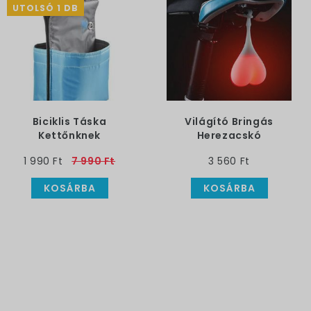
UTOLSÓ 1 DB
Biciklis Táska
Világító Bringás
Kettőnknek
Herezacskó
1 990 Ft
7 990 Ft
3 560 Ft
KOSÁRBA
KOSÁRBA