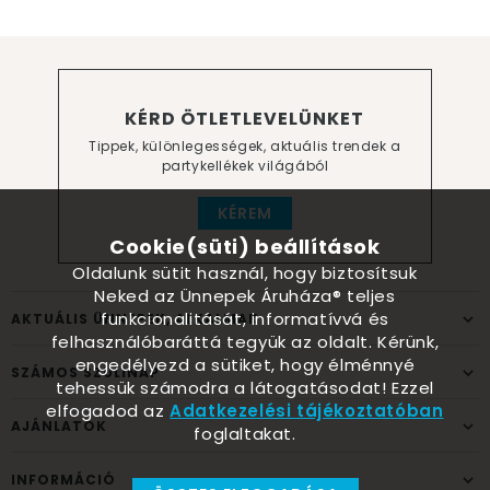
KÉRD ÖTLETLEVELÜNKET
Tippek, különlegességek, aktuális trendek a
partykellékek világából
KÉREM
Cookie(süti) beállítások
Oldalunk sütit használ, hogy biztosítsuk
Neked az Ünnepek Áruháza® teljes
funkcionalitását, informatívvá és
AKTUÁLIS ÜNNEPEK, ALKALMAK
felhasználóbaráttá tegyük az oldalt. Kérünk,
engedélyezd a sütiket, hogy élménnyé
SZÁMOS SZÜLINAP
tehessük számodra a látogatásodat! Ezzel
elfogadod az
Adatkezelési tájékoztatóban
AJÁNLATOK
foglaltakat.
INFORMÁCIÓ