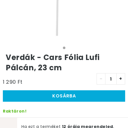
Verdák - Cars Fólia Lufi
Pálcán, 23 cm
-
+
1 290 Ft
KOSÁRBA
Raktáron!
Ha ezt a terméket
12 óráig megrendeled
,