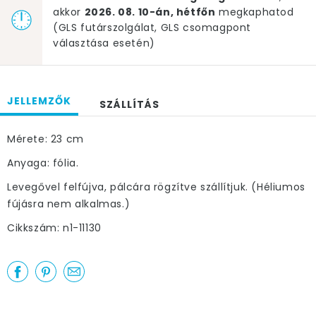
akkor
2026. 08. 10-án, hétfőn
megkaphatod
(GLS futárszolgálat, GLS csomagpont
választása esetén)
JELLEMZŐK
SZÁLLÍTÁS
Mérete: 23 cm
Anyaga: fólia.
Levegővel felfújva, pálcára rögzítve szállítjuk. (Héliumos
fújásra nem alkalmas.)
Cikkszám: n1-11130