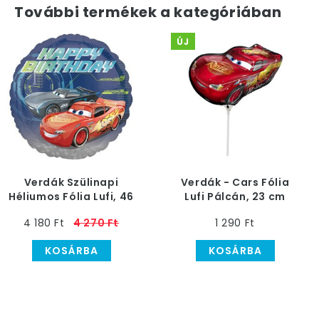
További termékek a kategóriában
ÚJ
Verdák Szülinapi
Verdák - Cars Fólia
Héliumos Fólia Lufi, 46
Lufi Pálcán, 23 cm
cm
4 180 Ft
4 270 Ft
1 290 Ft
KOSÁRBA
KOSÁRBA