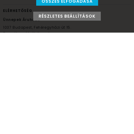
ÖSSZES ELFOGADÁSA
ELÉRHETŐSÉG
RÉSZLETES BEÁLLÍTÁSOK
Ünnepek Áruháza
1037
Budapest,
Fehéregyházi út 15.
Személyes átvételi pont
NYITVATARTÁS
Kedd - Péntek: 10:00 - 18:00
Szombat: 9:00 - 14:00
Hétfő, vasárnap: ZÁRVA
+36 30 984 6955
unnepekaruhaza@bwh.hu
UnnepekAruhaza
Ünnepek Áruháza © a partikellék specialista