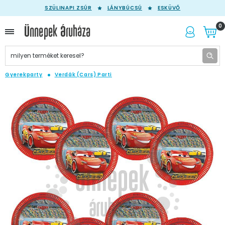
SZÜLINAPI ZSÚR
LÁNYBÚCSÚ
ESKÜVŐ
0
Gyerekparty
Verdák (Cars) Parti