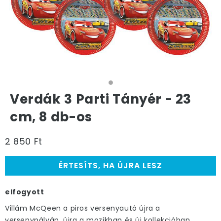
Verdák 3 Parti Tányér - 23
cm, 8 db-os
2 850 Ft
ÉRTESÍTS, HA ÚJRA LESZ
elfogyott
Villám McQeen a piros versenyautó újra a
versenypályán, újra a mozikban és új kollekcióban.