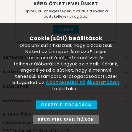
KÉRD ÖTLETLEVELÜNKET
Tippek, különlegességek, aktuális trendek a
partykellékek világából
KÉREM
Cookie(süti) beállítások
Oldalunk sütit használ, hogy biztosítsuk
Neked az Ünnepek Áruháza® teljes
funkcionalitását, informatívvá és
AKTUÁLIS ÜNNEPEK, ALKALMAK
felhasználóbaráttá tegyük az oldalt. Kérünk,
engedélyezd a sütiket, hogy élménnyé
SZÁMOS SZÜLINAP
tehessük számodra a látogatásodat! Ezzel
elfogadod az
Adatkezelési tájékoztatóban
AJÁNLATOK
foglaltakat.
INFORMÁCIÓ
ÖSSZES ELFOGADÁSA
ELÉRHETŐSÉG
RÉSZLETES BEÁLLÍTÁSOK
Ünnepek Áruháza
1037
Budapest,
Fehéregyházi út 15.