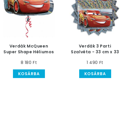
Verdák McQueen
Verdák 3 Parti
Super Shape Héliumos
Szalvéta - 33 cm x 33
Fólia Lufi, 76 cm
cm, 20 db-os
8 180 Ft
1 490 Ft
KOSÁRBA
KOSÁRBA