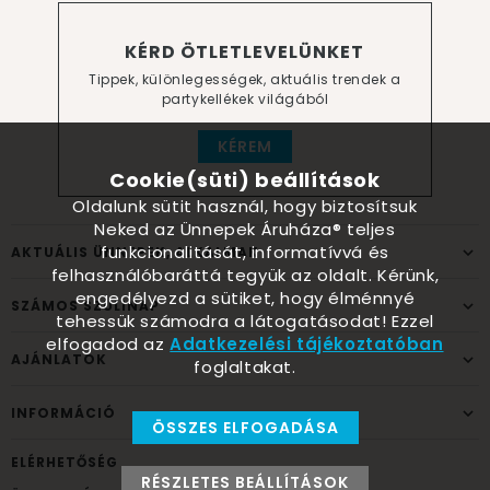
KÉRD ÖTLETLEVELÜNKET
Tippek, különlegességek, aktuális trendek a
partykellékek világából
KÉREM
Cookie(süti) beállítások
Oldalunk sütit használ, hogy biztosítsuk
Neked az Ünnepek Áruháza® teljes
funkcionalitását, informatívvá és
AKTUÁLIS ÜNNEPEK, ALKALMAK
felhasználóbaráttá tegyük az oldalt. Kérünk,
engedélyezd a sütiket, hogy élménnyé
SZÁMOS SZÜLINAP
tehessük számodra a látogatásodat! Ezzel
elfogadod az
Adatkezelési tájékoztatóban
AJÁNLATOK
foglaltakat.
INFORMÁCIÓ
ÖSSZES ELFOGADÁSA
ELÉRHETŐSÉG
RÉSZLETES BEÁLLÍTÁSOK