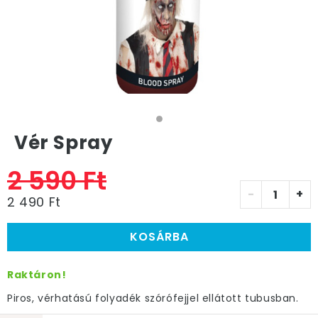
Vér Spray
2 590 Ft
-
+
2 490 Ft
KOSÁRBA
Raktáron!
Piros, vérhatású folyadék szórófejjel ellátott tubusban.