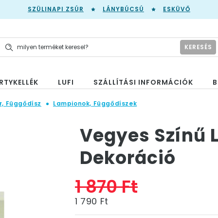
SZÜLINAPI ZSÚR
LÁNYBÚCSÚ
ESKÜVŐ
KERESÉS
RTYKELLÉK
LUFI
SZÁLLÍTÁSI INFORMÁCIÓK
B
r, Függődísz
Lampionok, Függődíszek
Vegyes Színű 
Dekoráció
1 870 Ft
1 790 Ft