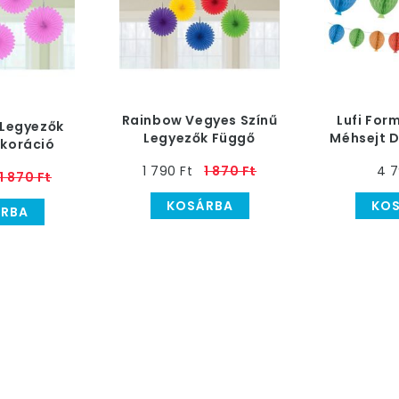
Rainbow Vegyes Színű
Lufi For
 Legyezők
Legyezők Függő
Méhsejt D
koráció
Dekoráció - 15,2 cm, 5
m
1 790 Ft
1 870 Ft
4 7
db-os
1 870 Ft
KOSÁRBA
KO
RBA