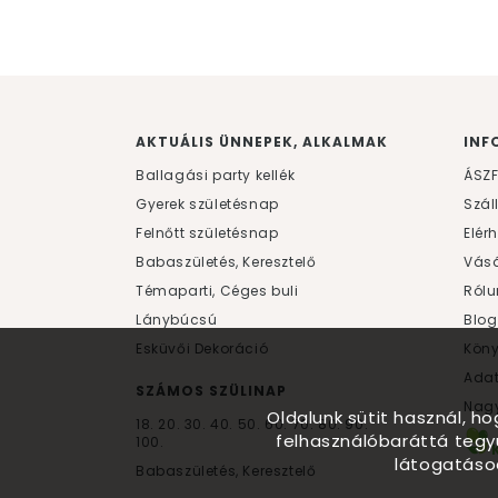
AKTUÁLIS ÜNNEPEK, ALKALMAK
INF
Ballagási party kellék
ÁSZ
Gyerek születésnap
Szál
Felnőtt születésnap
Elér
Babaszületés, Keresztelő
Vásá
Témaparti, Céges buli
Rólu
Lánybúcsú
Blog
Esküvői Dekoráció
Kön
Ada
SZÁMOS SZÜLINAP
Nagy
Oldalunk sütit használ, h
18.
20.
30.
40.
50.
60.
70.
80.
90.
felhasználóbaráttá tegy
100.
látogatáso
Babaszületés, Keresztelő