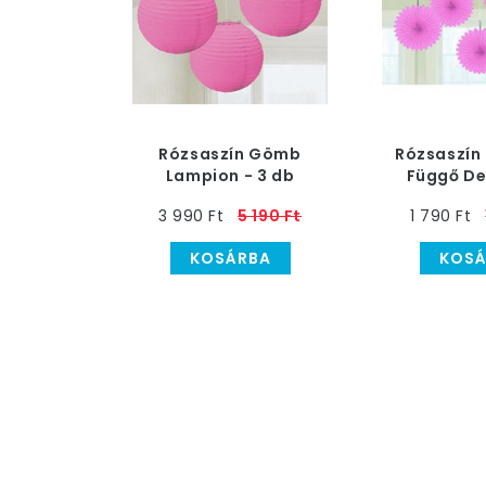
Rózsaszín Gömb
Rózsaszín
Lampion - 3 db
Függő De
3 990 Ft
5 190 Ft
1 790 Ft
KOSÁRBA
KOSÁ