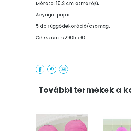
Mérete: 15,2 cm átmérőjű.
Anyaga: papír.
5 db függődekoráció/csomag.
Cikkszám: a2905590
További termékek a k