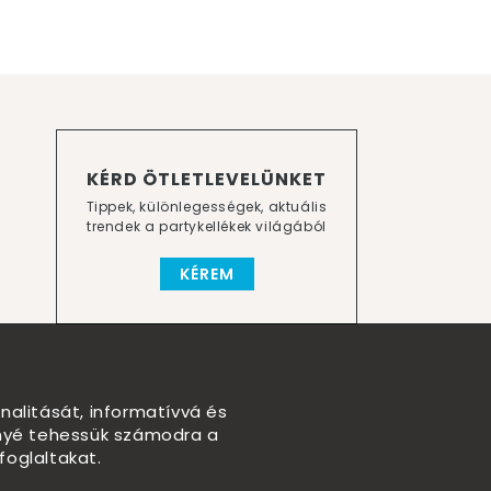
KÉRD ÖTLETLEVELÜNKET
Tippek, különlegességek, aktuális
trendek a partykellékek világából
KÉREM
nalitását, informatívvá és
nnyé tehessük számodra a
foglaltakat.