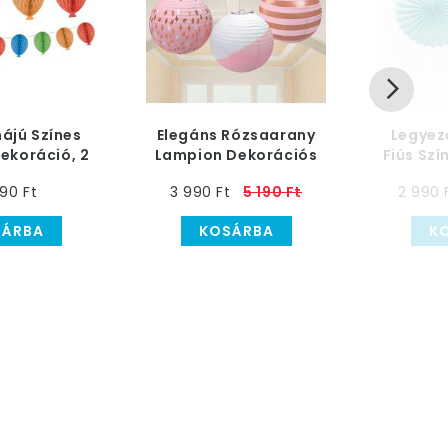
májú Színes
Elegáns Rózsaarany
Legyez
ekoráció, 2
Lampion Dekorációs
Fiús Szí
-es
Szett - 24 cm, 3 db-os
90 Ft
3 990 Ft
5 190 Ft
2 990 
SÁRBA
KOSÁRBA
K