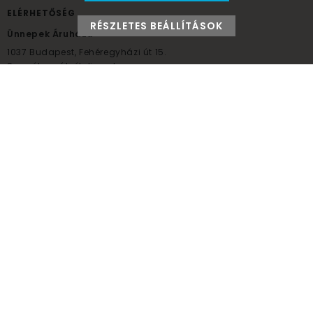
ELÉRHETŐSÉG
RÉSZLETES BEÁLLÍTÁSOK
Ünnepek Áruháza
1037
Budapest,
Fehéregyházi út 15.
Személyes átvételi pont
NYITVATARTÁS
Kedd - Péntek: 10:00 - 18:00
Szombat: 9:00 - 14:00
Hétfő, vasárnap: ZÁRVA
+36 30 984 6955
unnepekaruhaza@bwh.hu
UnnepekAruhaza
Ünnepek Áruháza © a partikellék specialista