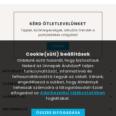
KÉRD ÖTLETLEVELÜNKET
Tippek, különlegességek, aktuális trendek a
partykellékek világából
KÉREM
Cookie(süti) beállítások
Oldalunk sütit használ, hogy biztosítsuk
Neked az Ünnepek Áruháza® teljes
funkcionalitását, informatívvá és
AKTUÁLIS ÜNNEPEK, ALKALMAK
felhasználóbaráttá tegyük az oldalt. Kérünk,
engedélyezd a sütiket, hogy élménnyé
SZÁMOS SZÜLINAP
tehessük számodra a látogatásodat! Ezzel
elfogadod az
Adatkezelési tájékoztatóban
AJÁNLATOK
foglaltakat.
INFORMÁCIÓ
ÖSSZES ELFOGADÁSA