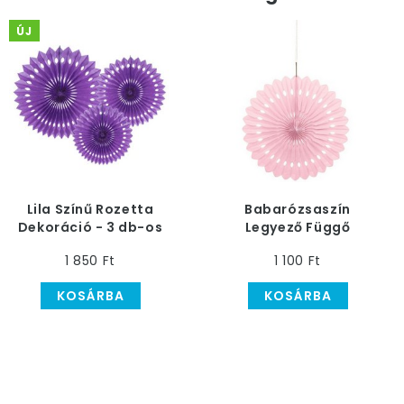
ÚJ
Lila Színű Rozetta
Babarózsaszín
Dekoráció - 3 db-os
Legyező Függő
Dekoráció - 41 cm-es
1 850 Ft
1 100 Ft
KOSÁRBA
KOSÁRBA