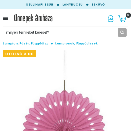
SZÜLINAPI ZSÚR
LÁNYBÚCSÚ
ESKÜVŐ
0
Lampion, Füzér, Függődísz
Lampionok, Függődíszek
UTOLSÓ 3 DB