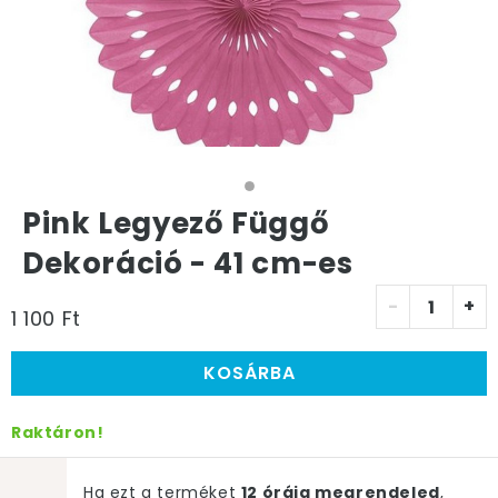
Pink Legyező Függő
Dekoráció - 41 cm-es
-
+
1 100 Ft
KOSÁRBA
Raktáron!
Ha ezt a terméket
12 óráig megrendeled
,