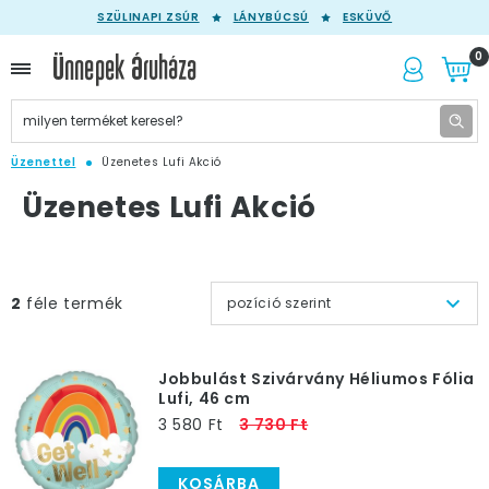
SZÜLINAPI ZSÚR
LÁNYBÚCSÚ
ESKÜVŐ
0
Üzenettel
Üzenetes Lufi Akció
Üzenetes Lufi Akció
2
féle termék
pozíció szerint
Jobbulást Szivárvány Héliumos Fólia
Lufi, 46 cm
3 580 Ft
3 730 Ft
KOSÁRBA