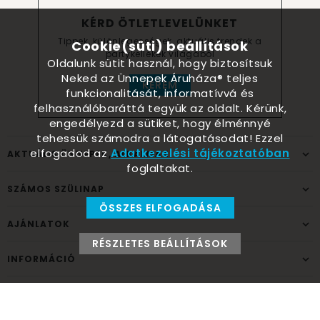
KÉRD ÖTLETLEVELÜNKET
Tippek, különlegességek, aktuális trendek a
Cookie(süti) beállítások
partykellékek világából
Oldalunk sütit használ, hogy biztosítsuk
Neked az Ünnepek Áruháza® teljes
KÉREM
funkcionalitását, informatívvá és
felhasználóbaráttá tegyük az oldalt. Kérünk,
engedélyezd a sütiket, hogy élménnyé
tehessük számodra a látogatásodat! Ezzel
elfogadod az
Adatkezelési tájékoztatóban
AKTUÁLIS ÜNNEPEK, ALKALMAK
foglaltakat.
SZÁMOS SZÜLINAP
ÖSSZES ELFOGADÁSA
AJÁNLATOK
RÉSZLETES BEÁLLÍTÁSOK
INFORMÁCIÓ
ELÉRHETŐSÉG
Ünnepek Áruháza