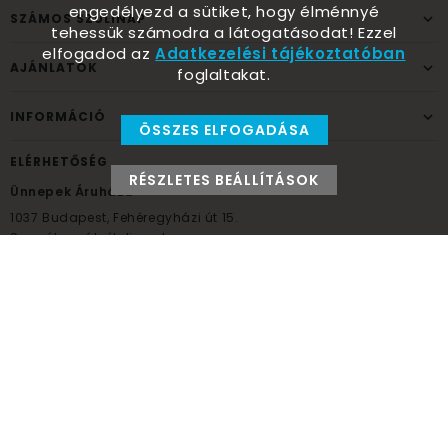
engedélyezd a sütiket, hogy élménnyé
SZÁMOS SZÜLINAP
tehessük számodra a látogatásodat! Ezzel
elfogadod az
Adatkezelési tájékoztatóban
AJÁNLATOK
foglaltakat.
INFORMÁCIÓ
ÖSSZES ELFOGADÁSA
ELÉRHETŐSÉG
RÉSZLETES BEÁLLÍTÁSOK
Ünnepek Áruháza
1037
Budapest,
Fehéregyházi út 15.
Személyes átvételi pont
NYITVATARTÁS
Kedd - Péntek: 10:00 - 18:00
Szombat: 9:00 - 14:00
Hétfő, vasárnap: ZÁRVA
+36 30 984 6955
unnepekaruhaza@bwh.hu