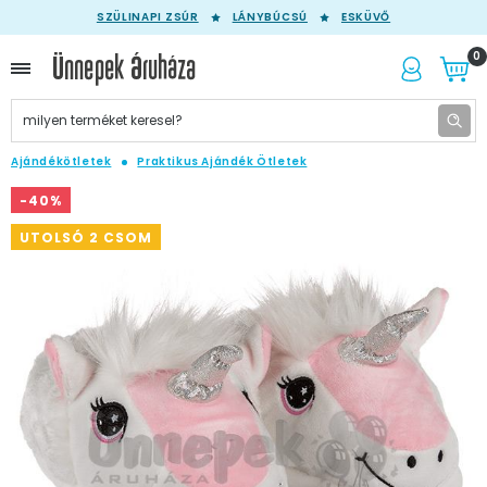
SZÜLINAPI ZSÚR
LÁNYBÚCSÚ
ESKÜVŐ
0
Ajándékötletek
Praktikus Ajándék Ötletek
-40%
UTOLSÓ 2 CSOM