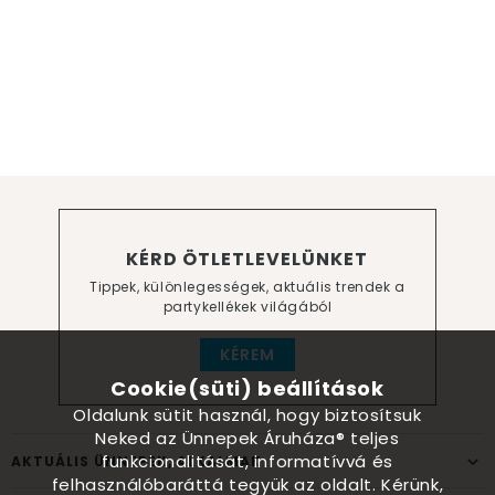
KÉRD ÖTLETLEVELÜNKET
Tippek, különlegességek, aktuális trendek a
partykellékek világából
KÉREM
Cookie(süti) beállítások
Oldalunk sütit használ, hogy biztosítsuk
Neked az Ünnepek Áruháza® teljes
funkcionalitását, informatívvá és
AKTUÁLIS ÜNNEPEK, ALKALMAK
felhasználóbaráttá tegyük az oldalt. Kérünk,