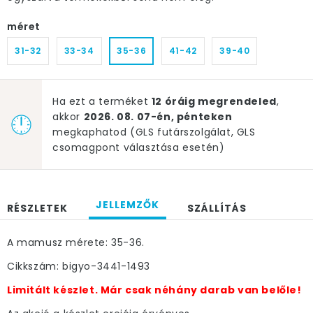
méret
31-32
33-34
35-36
41-42
39-40
Ha ezt a terméket
12 óráig megrendeled
,
akkor
2026. 08. 07-én, pénteken
megkaphatod (GLS futárszolgálat, GLS
csomagpont választása esetén)
JELLEMZŐK
RÉSZLETEK
SZÁLLÍTÁS
A mamusz mérete: 35-36.
Cikkszám: bigyo-3441-1493
Limitált készlet. Már csak néhány darab van belőle!