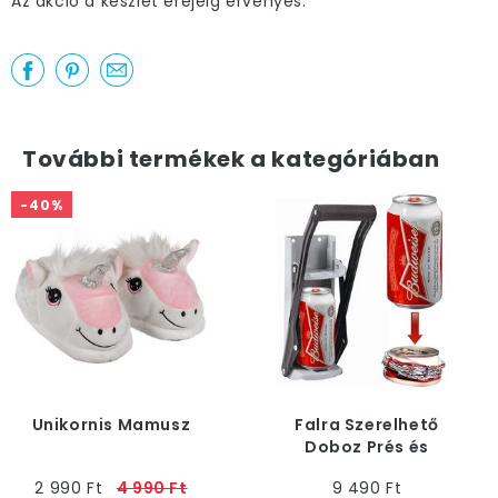
Az akció a készlet erejéig érvényes.
További termékek a kategóriában
-40%
Unikornis Mamusz
Falra Szerelhető
Doboz Prés és
Sörnyitó
2 990 Ft
4 990 Ft
9 490 Ft