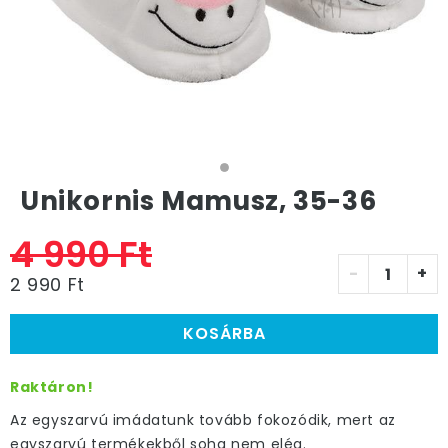
Unikornis Mamusz, 35-36
4 990 Ft
-
+
2 990 Ft
KOSÁRBA
Raktáron!
Az egyszarvú imádatunk tovább fokozódik, mert az
egyszarvú termékekből soha nem elég.